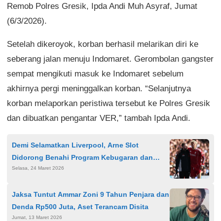
Remob Polres Gresik, Ipda Andi Muh Asyraf, Jumat
(6/3/2026).
Setelah dikeroyok, korban berhasil melarikan diri ke
seberang jalan menuju Indomaret. Gerombolan gangster
sempat mengikuti masuk ke Indomaret sebelum
akhirnya pergi meninggalkan korban. “Selanjutnya
korban melaporkan peristiwa tersebut ke Polres Gresik
dan dibuatkan pengantar VER,” tambah Ipda Andi.
Demi Selamatkan Liverpool, Arne Slot
Didorong Benahi Program Kebugaran dan
Selasa, 24 Maret 2026
Bola Mati
Jaksa Tuntut Ammar Zoni 9 Tahun Penjara dan
Denda Rp500 Juta, Aset Terancam Disita
Jumat, 13 Maret 2026