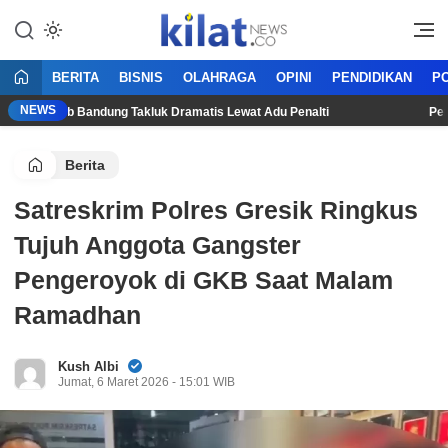
Mencerdaskan Anak Bangsa
KilatNews.co
BERITA
BISNIS
OLAHRAGA
OPINI
PENDIDIKAN
PO
NEWS
, Persib Bandung Takluk Dramatis Lewat Adu Penalti
Persija
Berita
Satreskrim Polres Gresik Ringkus
Tujuh Anggota Gangster
Pengeroyok di GKB Saat Malam
Ramadhan
Kush Albi
Jumat, 6 Maret 2026 - 15:01 WIB