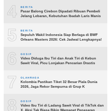
4
BERITA
Pasar Balong Cirebon Dipadati Ribuan Pembeli
Jelang Lebaran, Kebutuhan Ibadah Laris Manis
5
BERITA
Sepuluh Wakil Indonesia Siap Berlaga di BWF
Orleans Masters 2026: Cek Jadwal Lengkapnya!
6
GOSIP
Video Diduga Ibu Tiri dan Anak Tiri di Kebun
Sawit Viral, Picu Lonjakan Pencarian Drastis
7
OLAHRAGA
Kolombia Pastikan Tiket 32 Besar Piala Dunia
2026, Jaga Rekor Sempurna di Grup K
8
GOSIP
Video Ibu Tiri di Ladang Sawit Viral di TikTok dan
X, Aksi Tak Biasa Bikin Warganet Penasaran