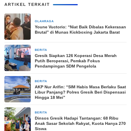
ARTIKEL TERKAIT
OLAHRAGA
5 hari yang lalu
Youne Vuctorio: “Niat Baik Dibalas Kekerasan
Brutal” di Munas Kickboxing Jakarta Barat
BERITA
3 bulan yang lalu
Gresik Siapkan 126 Koperasi Desa Merah
Putih Beroperasi, Pemkab Fokus
Pendampingan SDM Pengelola
BERITA
3 bulan yang lalu
AKP Nur Arifin: “SIM Habis Masa Berlaku Saat
Libur Panjang? Polres Gresik Beri Dispensasi
Hingga 18 Mei”
BERITA
3 bulan yang lalu
Dinsos Gresik Hadapi Tantangan: 68 Ribu
Anak Sasar Sekolah Rakyat, Kuota Hanya 270
Siswa