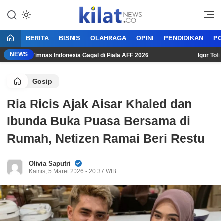
Mencerdaskan Anak Bangsa
KilatNews.co
BERITA
BISNIS
OLAHRAGA
OPINI
PENDIDIKAN
PO
NEWS
i Usai Timnas Indonesia Gagal di Piala AFF 2026
Igor Tolic: “
Gosip
Ria Ricis Ajak Aisar Khaled dan
Ibunda Buka Puasa Bersama di
Rumah, Netizen Ramai Beri Restu
Olivia Saputri
Kamis, 5 Maret 2026 - 20:37 WIB