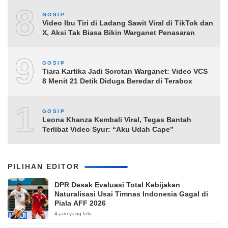
8
GOSIP
Video Ibu Tiri di Ladang Sawit Viral di TikTok dan
X, Aksi Tak Biasa Bikin Warganet Penasaran
9
GOSIP
Tiara Kartika Jadi Sorotan Warganet: Video VCS
8 Menit 21 Detik Diduga Beredar di Terabox
10
GOSIP
Leona Khanza Kembali Viral, Tegas Bantah
Terlibat Video Syur: “Aku Udah Cape”
PILIHAN EDITOR
DPR Desak Evaluasi Total Kebijakan
Naturalisasi Usai Timnas Indonesia Gagal di
Piala AFF 2026
4 jam yang lalu