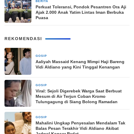
BERITA
9 Maret 2026
Perkuat Toleransi, Pondok Pesantren Ora Aji
Ajak 2.000 Anak Yatim Lintas Iman Berbuka
Puasa
REKOMENDASI
GOSIP
10 Maret 2026
Aaliyah Massaid Kenang Mimpi Haji Bareng
Vidi Aldiano yang Kini Tinggal Kenangan
GOSIP
10 Maret 2026
Viral: Sejoli Digerebek Warga Saat Berbuat
Mesum di Air Terjun Coban Kromo
Tulungagung di Siang Bolong Ramadan
GOSIP
10 Maret 2026
Mahalini Ungkap Penyesalan Mendalam Tak
Balas Pesan Terakhir Vidi Aldiano Akibat
Jadwal Konser Padat