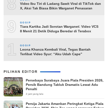
8
Video Ibu Tiri di Ladang Sawit Viral di TikTok dan
X, Aksi Tak Biasa Bikin Warganet Penasaran
9
GOSIP
Tiara Kartika Jadi Sorotan Warganet: Video VCS
8 Menit 21 Detik Diduga Beredar di Terabox
10
GOSIP
Leona Khanza Kembali Viral, Tegas Bantah
Terlibat Video Syur: “Aku Udah Cape”
PILIHAN EDITOR
Persebaya Surabaya Juara Piala Presiden 2026,
Persib Bandung Takluk Dramatis Lewat Adu
Penalti
2 jam yang lalu
Persija Jakarta Amankan Peringkat Ketiga Piala