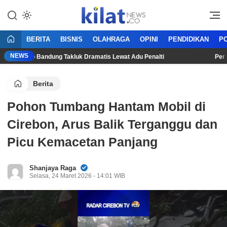
Mencerdaskan Anak Bangsa
KilatNews.co
BERITA
BISNIS
OLAHRAGA
OPINI
PENDIDIKAN
PO
NEWS
, Persib Bandung Takluk Dramatis Lewat Adu Penalti
Persija 
Berita
Pohon Tumbang Hantam Mobil di
Cirebon, Arus Balik Terganggu dan
Picu Kemacetan Panjang
Shanjaya Raga
Selasa, 24 Maret 2026 - 14:01 WIB