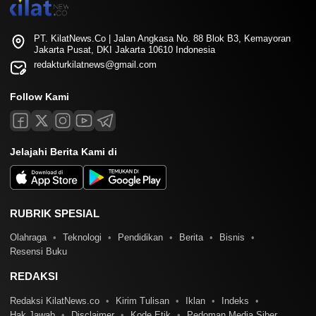
PT. KilatNews.Co | Jalan Angkasa No. 88 Blok B3, Kemayoran
Jakarta Pusat, DKI Jakarta 10610 Indonesia
redakturkilatnews@gmail.com
Follow Kami
Jelajahi Berita Kami di
RUBRIK SPESIAL
Olahraga
Teknologi
Pendidikan
Berita
Bisnis
Resensi Buku
REDAKSI
Redaksi KilatNews.co
Kirim Tulisan
Iklan
Indeks
Hak Jawab
Disclaimer
Kode Etik
Pedoman Media Siber