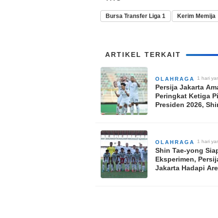
Bursa Transfer Liga 1
Kerim Memija
ARTIKEL TERKAIT
1 hari ya
OLAHRAGA
Persija Jakarta A
Peringkat Ketiga P
Presiden 2026, Shi
yong Langsung F
di Thailand
1 hari ya
OLAHRAGA
Shin Tae-yong Sia
Eksperimen, Persij
Jakarta Hadapi Ar
di Perebutan Perin
Tiga Piala Preside