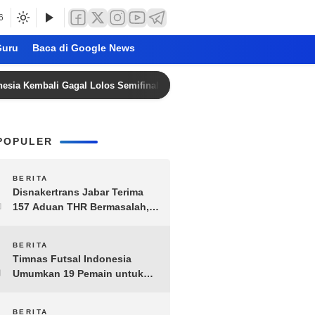
6
uru
Baca di Google News
bali Gagal Lolos Semifinal Piala AFF Dua Edisi Beruntun
POPULER
1
BERITA
Disnakertrans Jabar Terima
157 Aduan THR Bermasalah,
Perusahaan Terancam Sanksi
Administratif
2
BERITA
Timnas Futsal Indonesia
Umumkan 19 Pemain untuk
Piala AFF 2026, Kombinasi
Senior-Muda Siap Berlaga
BERITA