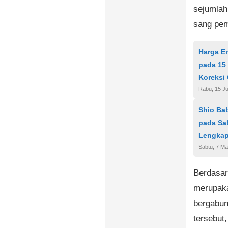
sejumlah
sang pem
Harga Em
pada 15 
Koreksi 
Rabu, 15 Ju
Shio Bab
pada Sa
Lengka
Sabtu, 7 Ma
Berdasar
merupakan
bergabun
tersebut