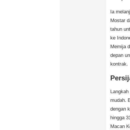
Ia melanj
Mostar d
tahun un
ke Indon
Memija d
depan un
kontrak.
Persi
Langkah 
mudah. B
dengan kl
hingga 3
Macan Ke