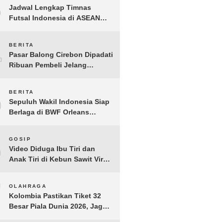
3
Jadwal Lengkap Timnas
Futsal Indonesia di ASEAN
Futsal Championship 2026
Resmi Dirilis
4
BERITA
Pasar Balong Cirebon Dipadati
Ribuan Pembeli Jelang
Lebaran, Kebutuhan Ibadah
Laris Manis
5
BERITA
Sepuluh Wakil Indonesia Siap
Berlaga di BWF Orleans
Masters 2026: Cek Jadwal
Lengkapnya!
6
GOSIP
Video Diduga Ibu Tiri dan
Anak Tiri di Kebun Sawit Viral,
Picu Lonjakan Pencarian
Drastis
7
OLAHRAGA
Kolombia Pastikan Tiket 32
Besar Piala Dunia 2026, Jaga
Rekor Sempurna di Grup K