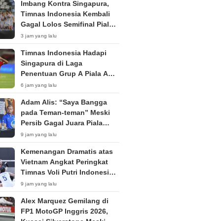
Imbang Kontra Singapura,
Timnas Indonesia Kembali
Gagal Lolos Semifinal Piala
AFF Dua Edisi Beruntun
3 jam yang lalu
Timnas Indonesia Hadapi
Singapura di Laga
Penentuan Grup A Piala AFF
2026: Tiket Semifinal Jadi
6 jam yang lalu
Taruhan
Adam Alis: “Saya Bangga
pada Teman-teman” Meski
Persib Gagal Juara Piala
Presiden 2026
9 jam yang lalu
Kemenangan Dramatis atas
Vietnam Angkat Peringkat
Timnas Voli Putri Indonesia
ke Posisi 53 Dunia
9 jam yang lalu
Alex Marquez Gemilang di
FP1 MotoGP Inggris 2026,