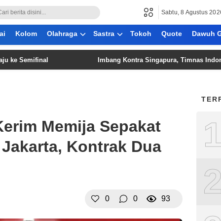
Sabtu, 8 Agustus 202
ai
Kolom
Olahraga
Sastra
Tokoh
Quote
Dawuh G
mifinal
Imbang Kontra Singapura, Timnas Indonesia Kem
TER
: Kerim Memija Sepakat
 Jakarta, Kontrak Dua
0
0
93