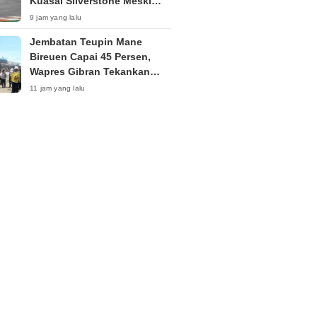
Kuasai Silverstone Meski
Sempat Terkendala Motor
9 jam yang lalu
Jembatan Teupin Mane
Bireuen Capai 45 Persen,
Wapres Gibran Tekankan
Kualitas Pembangunan
11 jam yang lalu