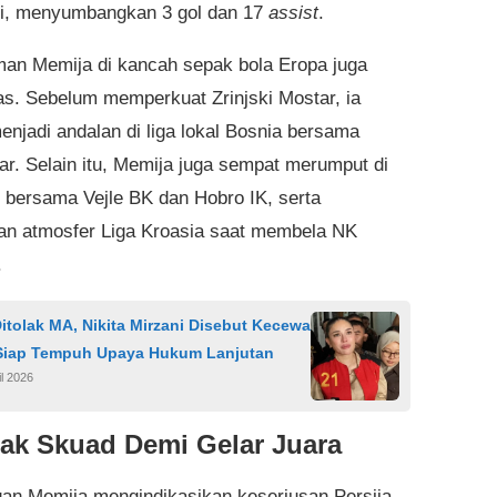
i, menyumbangkan 3 gol dan 17
assist
.
an Memija di kancah sepak bola Eropa juga
as. Sebelum memperkuat Zrinjski Mostar, ia
enjadi andalan di liga lokal Bosnia bersama
car. Selain itu, Memija juga sempat merumput di
bersama Vejle BK dan Hobro IK, serta
n atmosfer Liga Kroasia saat membela NK
.
itolak MA, Nikita Mirzani Disebut Kecewa
iap Tempuh Upaya Hukum Lanjutan
il 2026
k Skuad Demi Gelar Juara
an Memija mengindikasikan keseriusan Persija