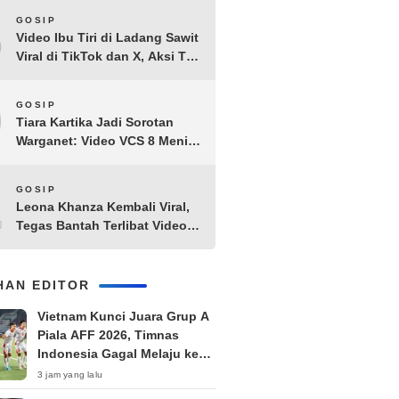
8
GOSIP
Video Ibu Tiri di Ladang Sawit
Viral di TikTok dan X, Aksi Tak
Biasa Bikin Warganet
Penasaran
9
GOSIP
Tiara Kartika Jadi Sorotan
Warganet: Video VCS 8 Menit
21 Detik Diduga Beredar di
Terabox
10
GOSIP
Leona Khanza Kembali Viral,
Tegas Bantah Terlibat Video
Syur: “Aku Udah Cape”
IHAN EDITOR
Vietnam Kunci Juara Grup A
Piala AFF 2026, Timnas
Indonesia Gagal Melaju ke
Semifinal
3 jam yang lalu