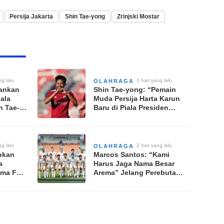
Persija Jakarta
Shin Tae-yong
Zrinjski Mostar
ng lalu
1 hari yang lalu
OLAHRAGA
mankan
Shin Tae-yong: “Pemain
iala
Muda Persija Harta Karun
n Tae-
Baru di Piala Presiden
okus TC
2026”
ng lalu
2 hari yang lalu
OLAHRAGA
pkan
Marcos Santos: “Kami
a
Harus Jaga Nama Besar
ema FC
Arema” Jelang Perebutan
gkat
Peringkat Ketiga Piala
n 2026
Presiden 2026