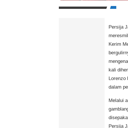
Persija 
meresmik
Kerim Me
bergulir
mengenai
kali dihe
Lorenzo L
dalam pe
Melalui 
gamblang
disepaka
Persija J