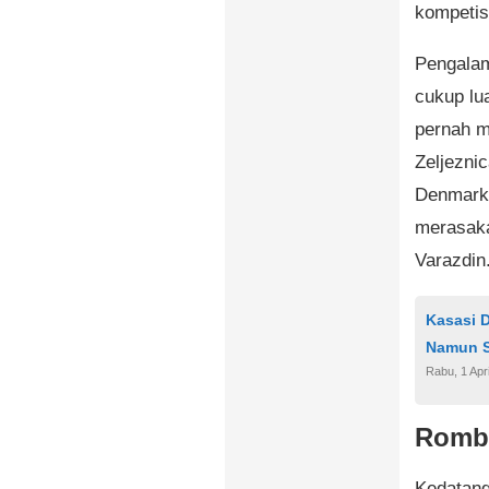
kompetis
Pengalam
cukup lu
pernah m
Zeljezni
Denmark 
merasaka
Varazdin
Kasasi D
Namun S
Rabu, 1 Apr
Romba
Kedatang