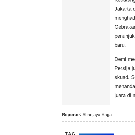
Jakarta 
menghada
Gebrakan 
penunjuk
baru.
Demi men
Persija 
skuad. S
menandak
juara di
Reporter:
Shanjaya Raga
TAG