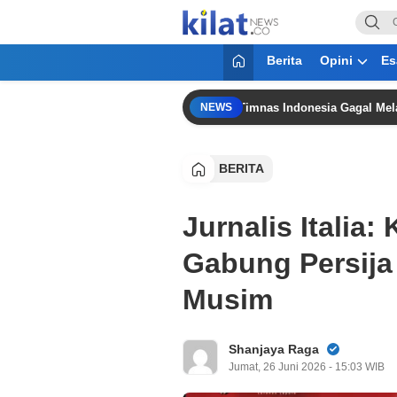
KilatNews.co
Mencerdaskan Anak Bangsa
Berita
Opini
Es
nci Juara Grup A Piala AFF 2026, Timnas Indonesia Gagal Melaju ke Se
NEWS
BERITA
Jurnalis Italia
Gabung Persija
Musim
Shanjaya Raga
Jumat, 26 Juni 2026 - 15:03 WIB