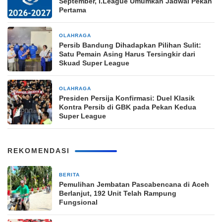
September, I.League Umumkan Jadwal Pekan
Pertama
OLAHRAGA
10 jam yang lalu
Persib Bandung Dihadapkan Pilihan Sulit:
Satu Pemain Asing Harus Tersingkir dari
Skuad Super League
OLAHRAGA
1 hari yang lalu
Presiden Persija Konfirmasi: Duel Klasik
Kontra Persib di GBK pada Pekan Kedua
Super League
REKOMENDASI
BERITA
22 menit yang lalu
Pemulihan Jembatan Pascabencana di Aceh
Berlanjut, 192 Unit Telah Rampung
Fungsional