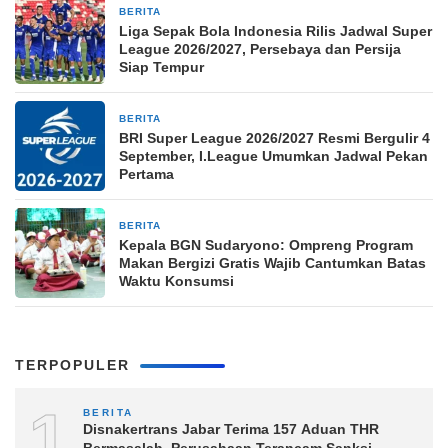
BERITA
2 jam yang lalu
Liga Sepak Bola Indonesia Rilis Jadwal Super
League 2026/2027, Persebaya dan Persija
Siap Tempur
BERITA
2 jam yang lalu
BRI Super League 2026/2027 Resmi Bergulir 4
September, I.League Umumkan Jadwal Pekan
Pertama
BERITA
3 jam yang lalu
Kepala BGN Sudaryono: Ompreng Program
Makan Bergizi Gratis Wajib Cantumkan Batas
Waktu Konsumsi
TERPOPULER
1
BERITA
Disnakertrans Jabar Terima 157 Aduan THR