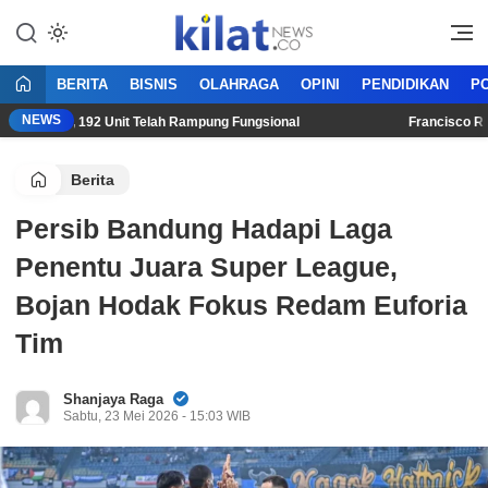
Mencerdaskan Anak Bangsa
KilatNews.co
BERITA
BISNIS
OLAHRAGA
OPINI
PENDIDIKAN
PO
NEWS
lanjut, 192 Unit Telah Rampung Fungsional
Francisco Rivera
Berita
Persib Bandung Hadapi Laga
Penentu Juara Super League,
Bojan Hodak Fokus Redam Euforia
Tim
Shanjaya Raga
Sabtu, 23 Mei 2026 - 15:03 WIB