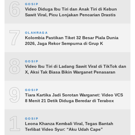
6
GOSIP
Video Diduga Ibu Tiri dan Anak Tiri di Kebun
Sawit Viral, Picu Lonjakan Pencarian Drastis
7
OLAHRAGA
Kolombia Pastikan Tiket 32 Besar Piala Dunia
2026, Jaga Rekor Sempurna di Grup K
8
GOSIP
Video Ibu Tiri di Ladang Sawit Viral di TikTok dan
X, Aksi Tak Biasa Bikin Warganet Penasaran
9
GOSIP
Tiara Kartika Jadi Sorotan Warganet: Video VCS
8 Menit 21 Detik Diduga Beredar di Terabox
10
GOSIP
Leona Khanza Kembali Viral, Tegas Bantah
Terlibat Video Syur: “Aku Udah Cape”