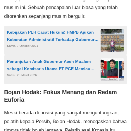
musim ini. Sebuah pencapaian luar biasa yang telah
ditorehkan sepanjang musim bergulir.
Kebijakan PLH Cacat Hukum: HMPB Ajukan
Keberatan Administratif Terhadap Gubernur
Kamis, 7 Oktober 2021
Khofifah
Penunjukan Anak Gubernur Aceh Mualem
sebagai Komisaris Utama PT PGE Memicu
Sabtu, 28 Maret 2026
Sorotan Publik dan Pertanyaan Tata Kelola
Bojan Hodak: Fokus Menang dan Redam
Euforia
Meski berada di posisi yang sangat menguntungkan,
pelatih kepala Persib, Bojan Hodak, menegaskan bahwa
timnya tidak boleh jemawa. Pelatih asal Kroasia itu