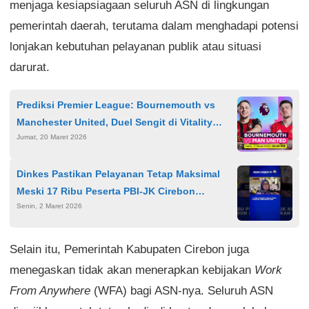
menjaga kesiapsiagaan seluruh ASN di lingkungan
pemerintah daerah, terutama dalam menghadapi potensi
lonjakan kebutuhan pelayanan publik atau situasi
darurat.
Prediksi Premier League: Bournemouth vs
Manchester United, Duel Sengit di Vitality
Jumat, 20 Maret 2026
Stadium Berpotensi Hujan Gol
Dinkes Pastikan Pelayanan Tetap Maksimal
Meski 17 Ribu Peserta PBI-JK Cirebon
Senin, 2 Maret 2026
Dinonaktifkan
Selain itu, Pemerintah Kabupaten Cirebon juga
menegaskan tidak akan menerapkan kebijakan
Work
From Anywhere
(WFA) bagi ASN-nya. Seluruh ASN