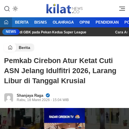
Mencerdaskan Anak Bangsa
KilatNews.co
BERITA
BISNIS
OLAHRAGA
OPINI
PENDIDIKAN
PO
NEWS
ra Persib di GBK pada Pekan Kedua Super League
Cara Aman M
Berita
Pemkab Cirebon Atur Ketat Cuti
ASN Jelang Idulfitri 2026, Larang
Libur di Tanggal Krusial
Shanjaya Raga
Rabu, 18 Maret 2026 - 15:04 WIB