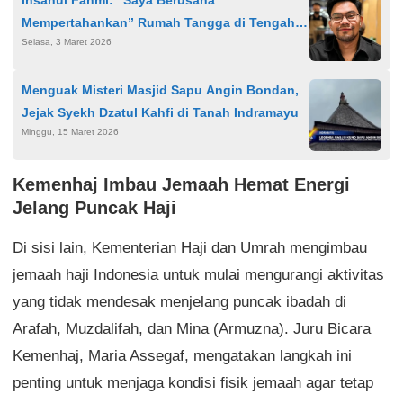
Insanul Fahmi: “Saya Berusaha
Mempertahankan” Rumah Tangga di Tengah
Selasa, 3 Maret 2026
Gugatan Cerai Wardatina Mawa, Puji Inara
Rusli
Menguak Misteri Masjid Sapu Angin Bondan,
Jejak Syekh Dzatul Kahfi di Tanah Indramayu
Minggu, 15 Maret 2026
Kemenhaj Imbau Jemaah Hemat Energi
Jelang Puncak Haji
Di sisi lain, Kementerian Haji dan Umrah mengimbau
jemaah haji Indonesia untuk mulai mengurangi aktivitas
yang tidak mendesak menjelang puncak ibadah di
Arafah, Muzdalifah, dan Mina (Armuzna). Juru Bicara
Kemenhaj, Maria Assegaf, mengatakan langkah ini
penting untuk menjaga kondisi fisik jemaah agar tetap