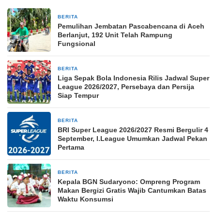
BERITA
57 menit yang lalu
Pemulihan Jembatan Pascabencana di Aceh
Berlanjut, 192 Unit Telah Rampung
Fungsional
BERITA
3 jam yang lalu
Liga Sepak Bola Indonesia Rilis Jadwal Super
League 2026/2027, Persebaya dan Persija
Siap Tempur
BERITA
3 jam yang lalu
BRI Super League 2026/2027 Resmi Bergulir 4
September, I.League Umumkan Jadwal Pekan
Pertama
BERITA
4 jam yang lalu
Kepala BGN Sudaryono: Ompreng Program
Makan Bergizi Gratis Wajib Cantumkan Batas
Waktu Konsumsi