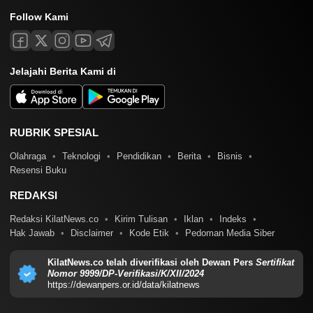
Follow Kami
Jelajahi Berita Kami di
RUBRIK SPESIAL
Olahraga
Teknologi
Pendidikan
Berita
Bisnis
Resensi Buku
REDAKSI
Redaksi KilatNews.co
Kirim Tulisan
Iklan
Indeks
Hak Jawab
Disclaimer
Kode Etik
Pedoman Media Siber
KilatNews.co telah diverifikasi oleh Dewan Pers
Sertifikat
Nomor 9999/DP-Verifikasi/K/XII/2024
https://dewanpers.or.id/data/kilatnews