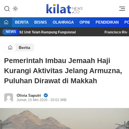
Mencerdaskan Anak Bangsa
KilatNews.co
BERITA
BISNIS
OLAHRAGA
OPINI
PENDIDIKAN
PO
NEWS
jut, 192 Unit Telah Rampung Fungsional
Francisco Rivera R
Berita
Pemerintah Imbau Jemaah Haji
Kurangi Aktivitas Jelang Armuzna,
Puluhan Dirawat di Makkah
Olivia Saputri
Jumat, 15 Mei 2026 - 20:01 WIB