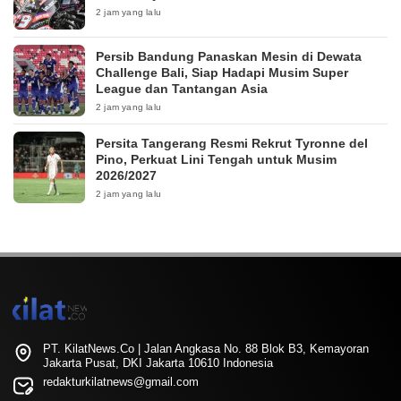
2 jam yang lalu
Persib Bandung Panaskan Mesin di Dewata
Challenge Bali, Siap Hadapi Musim Super
League dan Tantangan Asia
2 jam yang lalu
Persita Tangerang Resmi Rekrut Tyronne del
Pino, Perkuat Lini Tengah untuk Musim
2026/2027
2 jam yang lalu
PT. KilatNews.Co | Jalan Angkasa No. 88 Blok B3, Kemayoran
Jakarta Pusat, DKI Jakarta 10610 Indonesia
redakturkilatnews@gmail.com