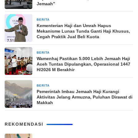
Jemaah”
BERITA
3 minggu yang lalu
Kementerian Haji dan Umrah Hapus
Mekanisme Lunas Tunda Ganti Haji Khusus,
Cegah Praktik Jual Beli Kuota
BERITA
1 bulan yang lalu
Wamenhaj Pastikan 5.000 Lebih Jemaah Haji
Aceh Tuntas Dipulangkan, Operasional 1447
H/2026 M Berakhir
BERITA
3 bulan yang lalu
Pemerintah Imbau Jemaah Haji Kurangi
Aktivitas Jelang Armuzna, Puluhan Dirawat di
Makkah
REKOMENDASI