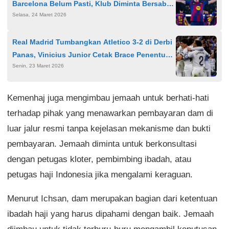
Barcelona Belum Pasti, Klub Diminta Bersabar
Selasa, 24 Maret 2026
Menanti Keputusan
Real Madrid Tumbangkan Atletico 3-2 di Derbi
Panas, Vinicius Junior Cetak Brace Penentu
Senin, 23 Maret 2026
Kemenangan
Kemenhaj juga mengimbau jemaah untuk berhati-hati
terhadap pihak yang menawarkan pembayaran dam di
luar jalur resmi tanpa kejelasan mekanisme dan bukti
pembayaran. Jemaah diminta untuk berkonsultasi
dengan petugas kloter, pembimbing ibadah, atau
petugas haji Indonesia jika mengalami keraguan.
Menurut Ichsan, dam merupakan bagian dari ketentuan
ibadah haji yang harus dipahami dengan baik. Jemaah