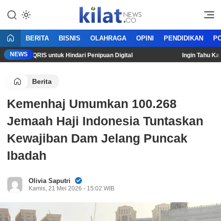
Mencerdaskan Anak Bangsa
KilatNews.co
BERITA
BISNIS
OLAHRAGA
OPINI
PENDIDIKAN
PO
NEWS
an QRIS untuk Hindari Penipuan Digital
Ingin Tahu Kapan Ha
Berita
Kemenhaj Umumkan 100.268
Jemaah Haji Indonesia Tuntaskan
Kewajiban Dam Jelang Puncak
Ibadah
Olivia Saputri
Kamis, 21 Mei 2026 - 15:02 WIB