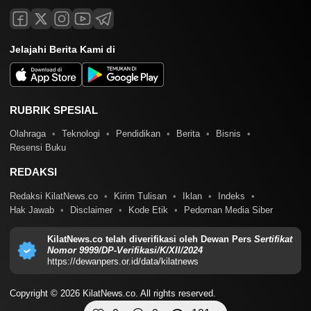
Jelajahi Berita Kami di
RUBRIK SPESIAL
Olahraga
Teknologi
Pendidikan
Berita
Bisnis
Resensi Buku
REDAKSI
Redaksi KilatNews.co
Kirim Tulisan
Iklan
Indeks
Hak Jawab
Disclaimer
Kode Etik
Pedoman Media Siber
KilatNews.co telah diverifikasi oleh Dewan Pers
Sertifikat
Nomor 9999/DP-Verifikasi/K/XII/2024
https://dewanpers.or.id/data/kilatnews
Copyright © 2026 KilatNews.co. All rights reserved.