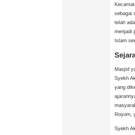
Kecamata
sebagai 
telah ad
menjadi 
Islam ser
Sejar
Masjid ya
Syekh Ak
yang dik
ajaranny
masyarak
Royom, y
Syekh Ak