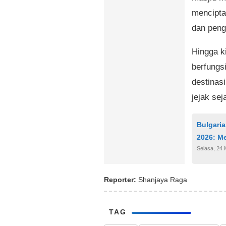
mencipta
dan peng
Hingga k
berfungs
destinas
jejak se
Bulgaria
2026: M
Selasa, 24 
Reporter:
Shanjaya Raga
TAG