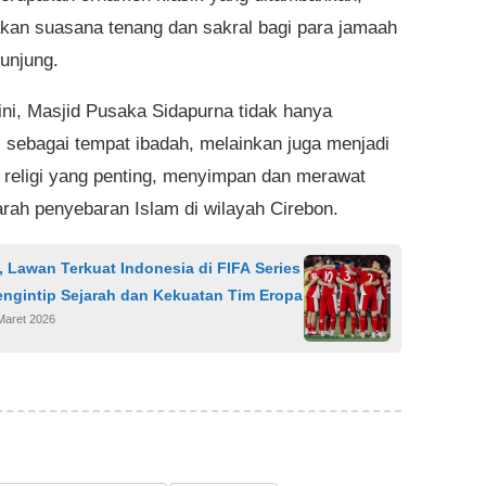
kan suasana tenang dan sakral bagi para jamaah
unjung.
ini, Masjid Pusaka Sidapurna tidak hanya
i sebagai tempat ibadah, melainkan juga menjadi
i religi yang penting, menyimpan dan merawat
jarah penyebaran Islam di wilayah Cirebon.
, Lawan Terkuat Indonesia di FIFA Series
engintip Sejarah dan Kekuatan Tim Eropa
Maret 2026