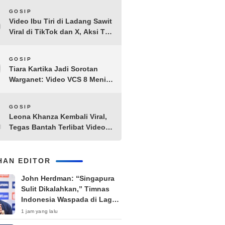
8
GOSIP
Video Ibu Tiri di Ladang Sawit
Viral di TikTok dan X, Aksi Tak
Biasa Bikin Warganet
Penasaran
9
GOSIP
Tiara Kartika Jadi Sorotan
Warganet: Video VCS 8 Menit
21 Detik Diduga Beredar di
Terabox
10
GOSIP
Leona Khanza Kembali Viral,
Tegas Bantah Terlibat Video
Syur: “Aku Udah Cape”
IHAN EDITOR
John Herdman: “Singapura
Sulit Dikalahkan,” Timnas
Indonesia Waspada di Laga
Penentu Semifinal
1 jam yang lalu