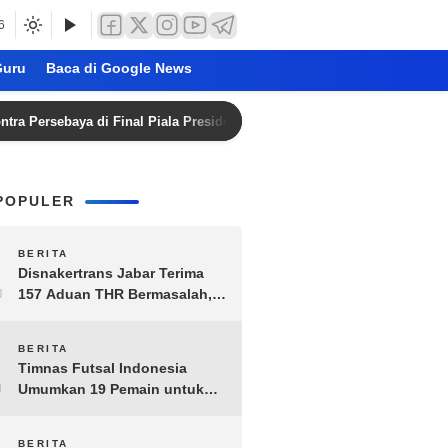
6
uru
Baca di Google News
ebaya di Final Piala Presiden 2026 Tanpa Penonton
Bezz
POPULER
1
BERITA
Disnakertrans Jabar Terima
157 Aduan THR Bermasalah,
Perusahaan Terancam Sanksi
Administratif
2
BERITA
Timnas Futsal Indonesia
Umumkan 19 Pemain untuk
Piala AFF 2026, Kombinasi
Senior-Muda Siap Berlaga
BERITA