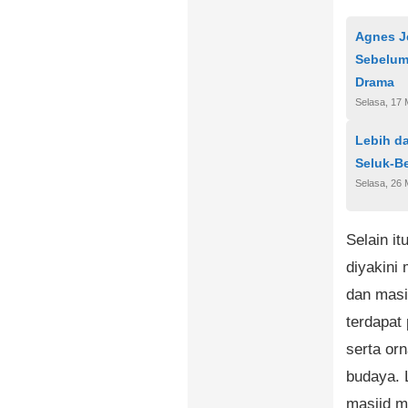
Agnes J
Sebelum 
Drama
Selasa, 17 
Lebih d
Seluk-Be
Selasa, 26 
Selain it
diyakini 
dan masi
terdapat
serta or
budaya. 
masjid m