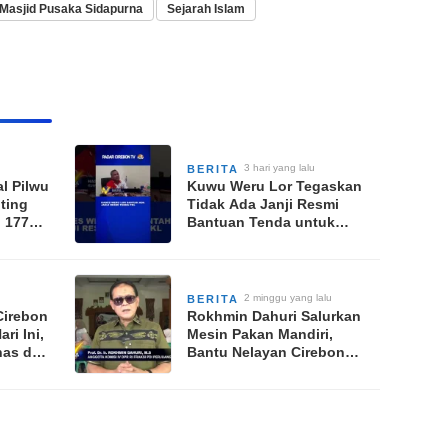
Masjid Pusaka Sidapurna
Sejarah Islam
3 hari yang lalu
BERITA
al Pilwu
Kuwu Weru Lor Tegaskan
ting
Tidak Ada Janji Resmi
i 177
Bantuan Tenda untuk
MD
Pedagang Kaki Lima
Cirebon
2 minggu yang lalu
BERITA
Cirebon
Rokhmin Dahuri Salurkan
ri Ini,
Mesin Pakan Mandiri,
nas dan
Bantu Nelayan Cirebon
Hadapi Cuaca Ekstrem