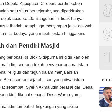
n Depok, Kabupaten Cirebon, berdiri kokoh
salah satu situs bersejarah yang diperkirakan
a sejak abad ke-16. Bangunan ini tidak hanya
pusat ibadah, tetapi juga menyimpan jejak dakwah
ta nilai budaya yang masih lestari hingga kini.
ah dan Pendiri Masjid
ng berlokasi di Blok Sidapurna ini didirikan oleh
maludin, seorang tokoh penyebar agama Islam
enal religius dan teguh dalam menjalankan
a. Berdasarkan sejarah lisan yang diwariskan
PIL
at setempat, Syekh Akmaludin berasal dari Desa
ang kini dikenal sebagai Desa Waruroyom.
maludin tumbuh di lingkungan yang akrab