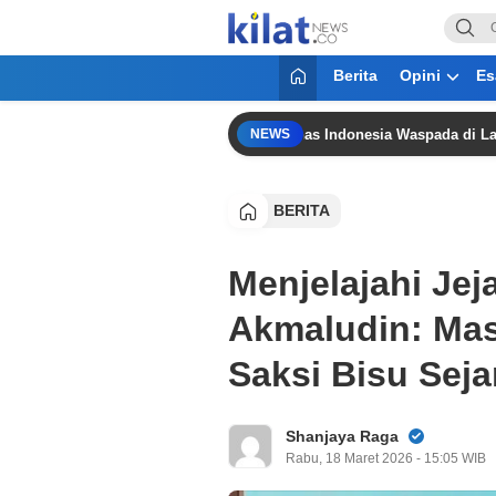
KilatNews.co
Mencerdaskan Anak Bangsa
Berita
Opini
Es
Singapura Sulit Dikalahkan,” Timnas Indonesia Waspada di Laga Penen
NEWS
BERITA
Menjelajahi Je
Akmaludin: Mas
Saksi Bisu Seja
Shanjaya Raga
Rabu, 18 Maret 2026 - 15:05 WIB