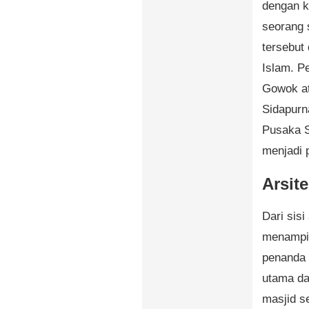
dengan k
seorang 
tersebut
Islam. P
Gowok at
Sidapurn
Pusaka S
menjadi 
Arsit
Dari sisi
menampil
penanda 
utama da
masjid s