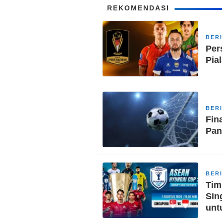
REKOMENDASI
BER
Per
Pia
BER
Fin
Pan
BER
Tim
Sin
unt