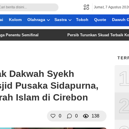
Jumat, 7 Agustus 202
ai
Kolom
Olahraga
Sastra
Tokoh
Quote
Dawuh G
tu Semifinal
Persib Turunkan Skuad Terbaik Kontra Pers
TER
jak Dakwah Syekh
jid Pusaka Sidapurna,
rah Islam di Cirebon
0
0
138