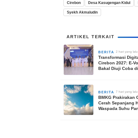
Cirebon
Desa Kasugengan Kidul
Syekh Akmaludin
ARTIKEL TERKAIT
2 hari yang lalu
BERITA
Transformasi Digit
Cirebon 2027: E-Vo
Bakal Diuji Coba d
Desa, Ini Kata DP
7 hari yang lalu
BERITA
BMKG Prakirakan 
Cerah Sepanjang Ha
Waspada Suhu Pa
Angin Kencang