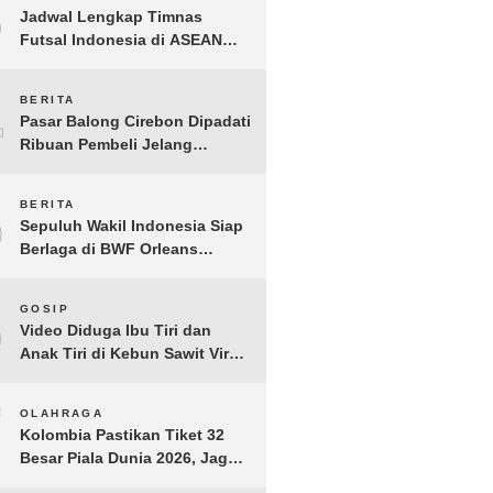
3
Jadwal Lengkap Timnas
Futsal Indonesia di ASEAN
Futsal Championship 2026
Resmi Dirilis
4
BERITA
Pasar Balong Cirebon Dipadati
Ribuan Pembeli Jelang
Lebaran, Kebutuhan Ibadah
Laris Manis
5
BERITA
Sepuluh Wakil Indonesia Siap
Berlaga di BWF Orleans
Masters 2026: Cek Jadwal
Lengkapnya!
6
GOSIP
Video Diduga Ibu Tiri dan
Anak Tiri di Kebun Sawit Viral,
Picu Lonjakan Pencarian
Drastis
7
OLAHRAGA
Kolombia Pastikan Tiket 32
Besar Piala Dunia 2026, Jaga
Rekor Sempurna di Grup K