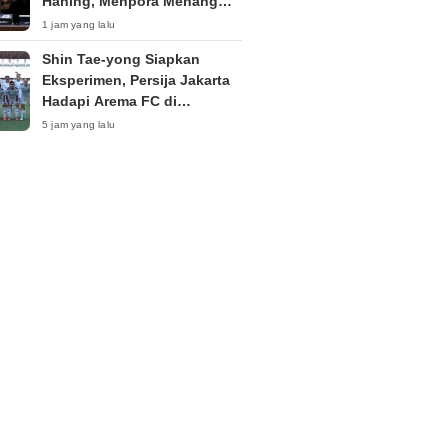
Haning, Menpora Menang
Eksepsi Kompetensi Absolut
1 jam yang lalu
Shin Tae-yong Siapkan
Eksperimen, Persija Jakarta
Hadapi Arema FC di
Perebutan Peringkat Tiga
5 jam yang lalu
Piala Presiden 2026