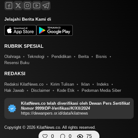
Jelajahi Berita Kami di
RUBRIK SPESIAL
Olahraga
Teknologi
Pendidikan
Berita
Bisnis
Resensi Buku
REDAKSI
Redaksi KilatNews.co
Kirim Tulisan
Iklan
Indeks
Hak Jawab
Disclaimer
Kode Etik
Pedoman Media Siber
KilatNews.co telah diverifikasi oleh Dewan Pers
Sertifikat
Nomor 9999/DP-Verifikasi/K/XII/2024
https://dewanpers.or.id/data/kilatnews
Copyright © 2026 KilatNews.co. All rights reserved.
0
0
75