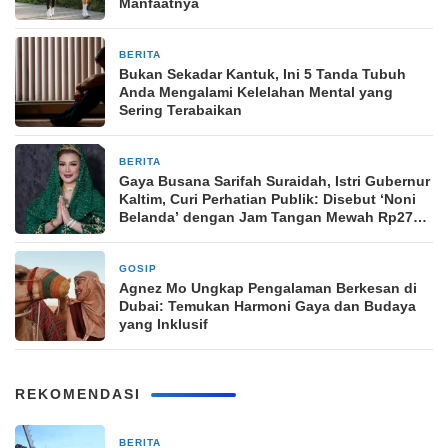
Manfaatnya
BERITA
1 bulan yang lalu
Bukan Sekadar Kantuk, Ini 5 Tanda Tubuh
Anda Mengalami Kelelahan Mental yang
Sering Terabaikan
BERITA
4 Maret 2026
Gaya Busana Sarifah Suraidah, Istri Gubernur
Kaltim, Curi Perhatian Publik: Disebut ‘Noni
Belanda’ dengan Jam Tangan Mewah Rp278
Juta
GOSIP
4 Maret 2026
Agnez Mo Ungkap Pengalaman Berkesan di
Dubai: Temukan Harmoni Gaya dan Budaya
yang Inklusif
REKOMENDASI
BERITA
8 jam yang lalu