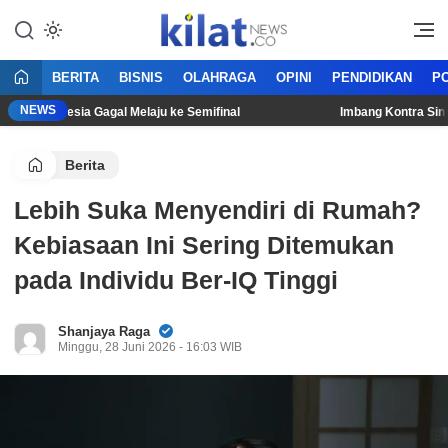
Mencerdaskan Anak Bangsa
KilatNews.co
BERITA
BISNIS
OLAHRAGA
OPINI
PENDIDIKAN
PO
NEWS
s Indonesia Gagal Melaju ke Semifinal
Imbang Kontra Singapur
Berita
Lebih Suka Menyendiri di Rumah?
Kebiasaan Ini Sering Ditemukan
pada Individu Ber-IQ Tinggi
Shanjaya Raga
Minggu, 28 Juni 2026 - 16:03 WIB