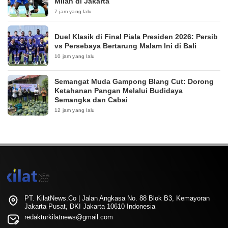
Milan di Jakarta
7 jam yang lalu
Duel Klasik di Final Piala Presiden 2026: Persib
vs Persebaya Bertarung Malam Ini di Bali
10 jam yang lalu
Semangat Muda Gampong Blang Cut: Dorong
Ketahanan Pangan Melalui Budidaya
Semangka dan Cabai
12 jam yang lalu
PT. KilatNews.Co | Jalan Angkasa No. 88 Blok B3, Kemayoran
Jakarta Pusat, DKI Jakarta 10610 Indonesia
redakturkilatnews@gmail.com