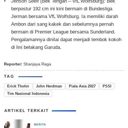
Jenson Seelt
(Bek Tengah – VfL Wolfsburg): Bek
berpostur 192 cm ini kini bermain di Bundesliga
Jerman bersama VfL Wolfsburg. Ia memiliki darah
Ambon dari sang kakek dan sebelumnya pernah
bermain di Premier League bersama Sunderland.
Pengalamannya dinilai dapat menjadi tembok kokoh
di lini belakang Garuda.
Reporter:
Shanjaya Raga
TAG
Erick Thohir
John Herdman
Piala Asia 2027
PSSI
Tim Nasional Indonesia
ARTIKEL TERKAIT
BERITA
17 jam yang lalu