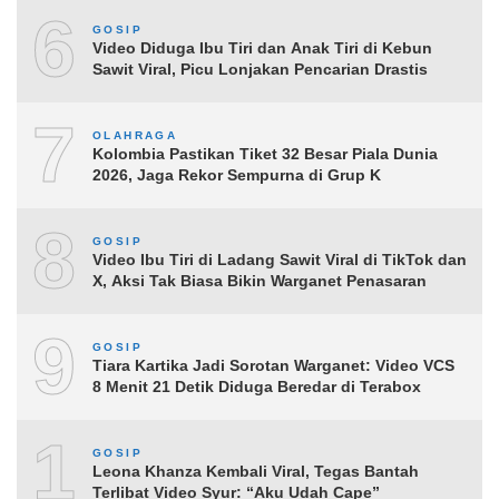
6
GOSIP
Video Diduga Ibu Tiri dan Anak Tiri di Kebun
Sawit Viral, Picu Lonjakan Pencarian Drastis
7
OLAHRAGA
Kolombia Pastikan Tiket 32 Besar Piala Dunia
2026, Jaga Rekor Sempurna di Grup K
8
GOSIP
Video Ibu Tiri di Ladang Sawit Viral di TikTok dan
X, Aksi Tak Biasa Bikin Warganet Penasaran
9
GOSIP
Tiara Kartika Jadi Sorotan Warganet: Video VCS
8 Menit 21 Detik Diduga Beredar di Terabox
10
GOSIP
Leona Khanza Kembali Viral, Tegas Bantah
Terlibat Video Syur: “Aku Udah Cape”