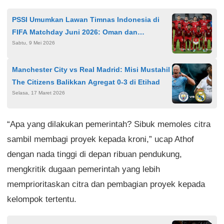
PSSI Umumkan Lawan Timnas Indonesia di
FIFA Matchday Juni 2026: Oman dan
Sabtu, 9 Mei 2026
Mozambik Siap Jadi Ujian Berat
Manchester City vs Real Madrid: Misi Mustahil
The Citizens Balikkan Agregat 0-3 di Etihad
Selasa, 17 Maret 2026
“Apa yang dilakukan pemerintah? Sibuk memoles citra
sambil membagi proyek kepada kroni,” ucap Athof
dengan nada tinggi di depan ribuan pendukung,
mengkritik dugaan pemerintah yang lebih
memprioritaskan citra dan pembagian proyek kepada
kelompok tertentu.