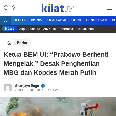
Mencerdaskan Anak Bangsa
KilatNews.co
BERITA
BISNIS
OLAHRAGA
OPINI
PENDIDIKAN
PO
NEWS
ntuan Grup A Piala AFF 2026: Tiket Semifinal Jadi Taruhan
A
Berita
Ketua BEM UI: “Prabowo Berhenti
Mengelak,” Desak Penghentian
MBG dan Kopdes Merah Putih
Shanjaya Raga
Jumat, 12 Juni 2026 - 15:03 WIB