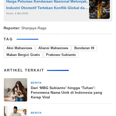
Harga Pelumas Kendaraan Nasional Melonjak,
Industri Otomotif Tertekan Konflik Global dan
Senin, 4 Mei 2026
Pelemahan Rupiah
Reporter:
Shanjaya Raga
TAG
Aksi Mahasiswa
Aliansi Mahasiswa
Bundaran HI
Makan Bergizi Gratis
Prabowo Subianto
ARTIKEL TERKAIT
BERITA
1 minggu yang lalu
Dari ‘MBG Subianto’ hingga ‘Tuhan’:
Fenomena Nama Unik di Indonesia yang
Kerap Viral
BERITA
1 minggu yang lalu