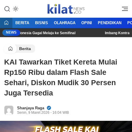
Mencerdaskan Anak Bangsa
KilatNews.co
BERITA
BISNIS
OLAHRAGA
OPINI
PENDIDIKAN
PO
NEWS
nas Indonesia Gagal Melaju ke Semifinal
Imbang Kontra Singap
Berita
KAI Tawarkan Tiket Kereta Mulai
Rp150 Ribu dalam Flash Sale
Sehari, Diskon Mudik 30 Persen
Juga Tersedia
Shanjaya Raga
Senin, 9 Maret 2026 - 16:04 WIB