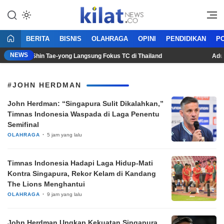
Mencerdaskan Anak Bangsa
KilatNews.co
BERITA
BISNIS
OLAHRAGA
OPINI
PENDIDIKAN
PO
NEWS
en 2026, Shin Tae-yong Langsung Fokus TC di Thailand
Adu Ta
#JOHN HERDMAN
John Herdman: “Singapura Sulit Dikalahkan,”
Timnas Indonesia Waspada di Laga Penentu
Semifinal
OLAHRAGA
5 jam yang lalu
Timnas Indonesia Hadapi Laga Hidup-Mati
Kontra Singapura, Rekor Kelam di Kandang
The Lions Menghantui
OLAHRAGA
9 jam yang lalu
John Herdman Ungkap Kekuatan Singapura,