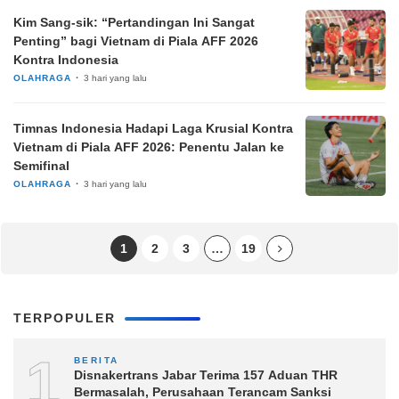
Kim Sang-sik: “Pertandingan Ini Sangat
Penting” bagi Vietnam di Piala AFF 2026
Kontra Indonesia
OLAHRAGA
3 hari yang lalu
Timnas Indonesia Hadapi Laga Krusial Kontra
Vietnam di Piala AFF 2026: Penentu Jalan ke
Semifinal
OLAHRAGA
3 hari yang lalu
1
2
3
…
19
TERPOPULER
1
BERITA
Disnakertrans Jabar Terima 157 Aduan THR
Bermasalah, Perusahaan Terancam Sanksi