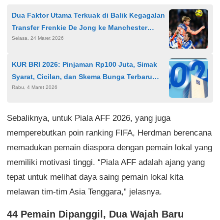
Dua Faktor Utama Terkuak di Balik Kegagalan
Transfer Frenkie De Jong ke Manchester
Selasa, 24 Maret 2026
United
KUR BRI 2026: Pinjaman Rp100 Juta, Simak
Syarat, Cicilan, dan Skema Bunga Terbaru
Rabu, 4 Maret 2026
untuk UMKM
Sebaliknya, untuk Piala AFF 2026, yang juga
memperebutkan poin ranking FIFA, Herdman berencana
memadukan pemain diaspora dengan pemain lokal yang
memiliki motivasi tinggi. “Piala AFF adalah ajang yang
tepat untuk melihat daya saing pemain lokal kita
melawan tim-tim Asia Tenggara,” jelasnya.
44 Pemain Dipanggil, Dua Wajah Baru