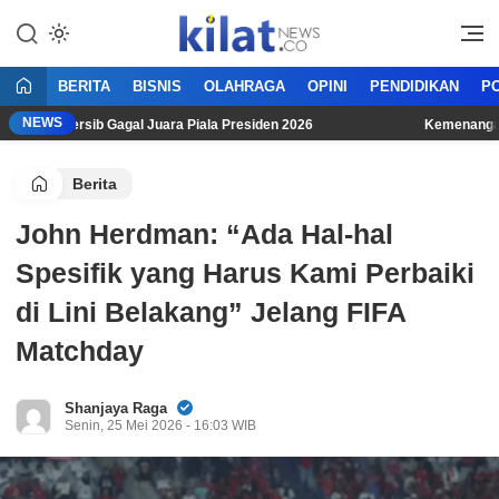
Mencerdaskan Anak Bangsa
KilatNews.co
BERITA
BISNIS
OLAHRAGA
OPINI
PENDIDIKAN
PO
NEWS
ki Persib Gagal Juara Piala Presiden 2026
Kemenangan Drama
Berita
John Herdman: “Ada Hal-hal
Spesifik yang Harus Kami Perbaiki
di Lini Belakang” Jelang FIFA
Matchday
Shanjaya Raga
Senin, 25 Mei 2026 - 16:03 WIB