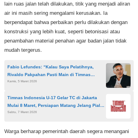
lain ruas jalan telah dilakukan, titik yang menjadi aliran
air ini masih sering mengalami kerusakan. Ia
berpendapat bahwa perbaikan perlu dilakukan dengan
konstruksi yang lebih kuat, seperti betonisasi atau
penambahan material penahan agar badan jalan tidak
mudah tergerus.
Fabio Lefundes: “Kalau Saya Pelatihnya,
Rivaldo Pakpahan Pasti Main di Timnas
Kamis, 5 Maret 2026
Indonesia”
Timnas Indonesia U-17 Gelar TC di Jakarta
Mulai 8 Maret, Persiapan Matang Jelang Piala
Sabtu, 7 Maret 2026
AFF dan Piala Asia U-17
Warga berharap pemerintah daerah segera menangani