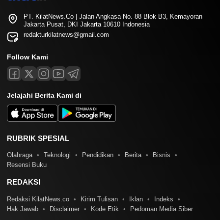
PT. KilatNews.Co | Jalan Angkasa No. 88 Blok B3, Kemayoran
Jakarta Pusat, DKI Jakarta 10610 Indonesia
redakturkilatnews@gmail.com
Follow Kami
Jelajahi Berita Kami di
RUBRIK SPESIAL
Olahraga
Teknologi
Pendidikan
Berita
Bisnis
Resensi Buku
REDAKSI
Redaksi KilatNews.co
Kirim Tulisan
Iklan
Indeks
Hak Jawab
Disclaimer
Kode Etik
Pedoman Media Siber