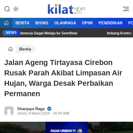
Mencerdaskan Anak Bangsa
KilatNews.co
BERITA
BISNIS
OLAHRAGA
OPINI
PENDIDIKAN
PO
NEWS
mnas Indonesia Gagal Melaju ke Semifinal
Imbang Kontra Sing
Berita
Jalan Ageng Tirtayasa Cirebon
Rusak Parah Akibat Limpasan Air
Hujan, Warga Desak Perbaikan
Permanen
Shanjaya Raga
Senin, 9 Maret 2026 - 16:00 WIB