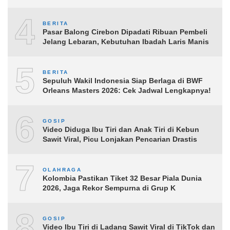
4
BERITA
Pasar Balong Cirebon Dipadati Ribuan Pembeli
Jelang Lebaran, Kebutuhan Ibadah Laris Manis
5
BERITA
Sepuluh Wakil Indonesia Siap Berlaga di BWF
Orleans Masters 2026: Cek Jadwal Lengkapnya!
6
GOSIP
Video Diduga Ibu Tiri dan Anak Tiri di Kebun
Sawit Viral, Picu Lonjakan Pencarian Drastis
7
OLAHRAGA
Kolombia Pastikan Tiket 32 Besar Piala Dunia
2026, Jaga Rekor Sempurna di Grup K
8
GOSIP
Video Ibu Tiri di Ladang Sawit Viral di TikTok dan