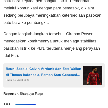
batu bara kepada pembangkit listrik. Pemerintah,
melalui komunikasi dengan para pemasok, diklaim
sedang berupaya meningkatkan ketersediaan pasokan
batu bara ke pembangkit.
Dengan langkah-langkah tersebut, Cirebon Power
menegaskan komitmennya untuk menjaga stabilitas
pasokan listrik ke PLN, terutama menjelang perayaan
Idul Fitri.
Reuni Spesial Calvin Verdonk dan Ezra Walian
di Timnas Indonesia, Pernah Satu Generasi
Rabu, 11 Maret 2026
dengan Frenkie de Jong
Reporter:
Shanjaya Raga
TAG