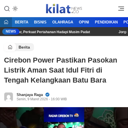
Mencerdaskan Anak Bangsa
KilatNews.co
BERITA
BISNIS
OLAHRAGA
OPINI
PENDIDIKAN
PO
NEWS
l Loncar, Perkuat Pertahanan Hadapi Musim Padat
Jorge Mart
Berita
Cirebon Power Pastikan Pasokan
Listrik Aman Saat Idul Fitri di
Tengah Kelangkaan Batu Bara
Shanjaya Raga
Senin, 9 Maret 2026 - 16:00 WIB