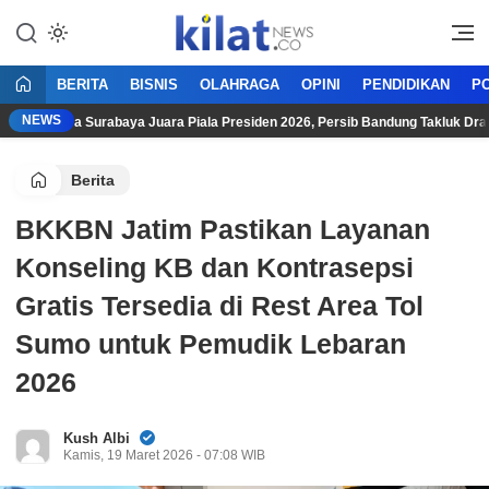
Mencerdaskan Anak Bangsa
KilatNews.co
BERITA
BISNIS
OLAHRAGA
OPINI
PENDIDIKAN
PO
NEWS
rsebaya Surabaya Juara Piala Presiden 2026, Persib Bandung Takluk Dramatis
Berita
BKKBN Jatim Pastikan Layanan
Konseling KB dan Kontrasepsi
Gratis Tersedia di Rest Area Tol
Sumo untuk Pemudik Lebaran
2026
Kush Albi
Kamis, 19 Maret 2026 - 07:08 WIB