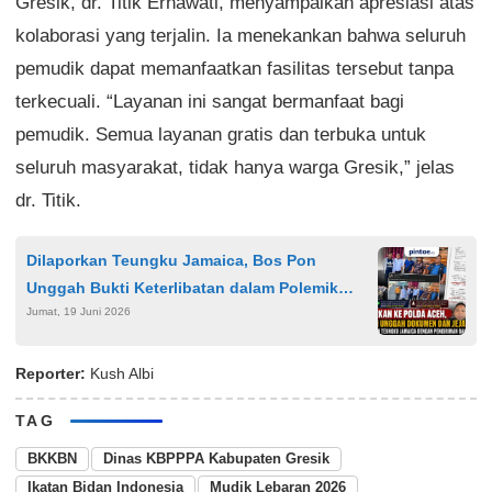
Gresik, dr. Titik Ernawati, menyampaikan apresiasi atas
kolaborasi yang terjalin. Ia menekankan bahwa seluruh
pemudik dapat memanfaatkan fasilitas tersebut tanpa
terkecuali. “Layanan ini sangat bermanfaat bagi
pemudik. Semua layanan gratis dan terbuka untuk
seluruh masyarakat, tidak hanya warga Gresik,” jelas
dr. Titik.
Dilaporkan Teungku Jamaica, Bos Pon
Unggah Bukti Keterlibatan dalam Polemik
Jumat, 19 Juni 2026
Bantuan Malaysia
Reporter:
Kush Albi
TAG
BKKBN
Dinas KBPPPA Kabupaten Gresik
Ikatan Bidan Indonesia
Mudik Lebaran 2026