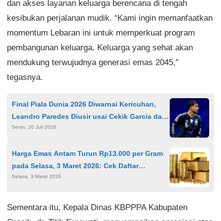
dan akses layanan keluarga berencana di tengah
kesibukan perjalanan mudik. “Kami ingin memanfaatkan
momentum Lebaran ini untuk memperkuat program
pembangunan keluarga. Keluarga yang sehat akan
mendukung terwujudnya generasi emas 2045,”
tegasnya.
Final Piala Dunia 2026 Diwarnai Kericuhan,
Leandro Paredes Diusir usai Cekik Garcia dan
Senin, 20 Juli 2026
Banting Gavi
Harga Emas Antam Turun Rp13.000 per Gram
pada Selasa, 3 Maret 2026: Cek Daftar
Selasa, 3 Maret 2026
Lengkapnya
Sementara itu, Kepala Dinas KBPPPA Kabupaten