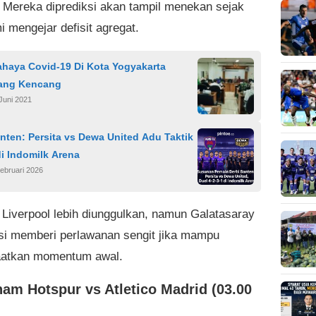
. Mereka diprediksi akan tampil menekan sejak
i mengejar defisit agregat.
ahaya Covid-19 Di Kota Yogyakarta
ang Kencang
Juni 2021
nten: Persita vs Dewa United Adu Taktik
di Indomilk Arena
ebruari 2026
Liverpool lebih diunggulkan, namun Galatasaray
si memberi perlawanan sengit jika mampu
atkan momentum awal.
ham Hotspur vs Atletico Madrid (03.00