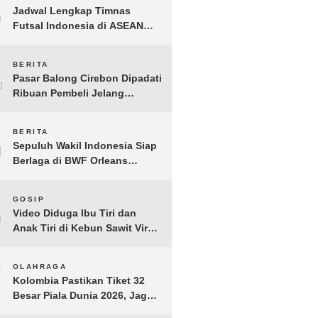
3
Jadwal Lengkap Timnas
Futsal Indonesia di ASEAN
Futsal Championship 2026
Resmi Dirilis
4
BERITA
Pasar Balong Cirebon Dipadati
Ribuan Pembeli Jelang
Lebaran, Kebutuhan Ibadah
Laris Manis
5
BERITA
Sepuluh Wakil Indonesia Siap
Berlaga di BWF Orleans
Masters 2026: Cek Jadwal
Lengkapnya!
6
GOSIP
Video Diduga Ibu Tiri dan
Anak Tiri di Kebun Sawit Viral,
Picu Lonjakan Pencarian
Drastis
7
OLAHRAGA
Kolombia Pastikan Tiket 32
Besar Piala Dunia 2026, Jaga
Rekor Sempurna di Grup K