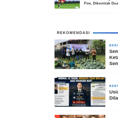
Fire, Dikontrak D
dengan Gaji Fanta
REKOMENDASI
BER
Sem
Ket
Sem
BER
Usi
Dil