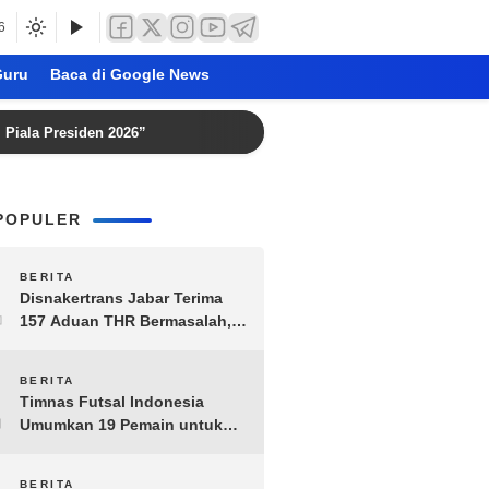
6
uru
Baca di Google News
Presiden 2026”
Chelsea Telan Kekalahan Kedua di Pramusi
POPULER
1
BERITA
Disnakertrans Jabar Terima
157 Aduan THR Bermasalah,
Perusahaan Terancam Sanksi
Administratif
2
BERITA
Timnas Futsal Indonesia
Umumkan 19 Pemain untuk
Piala AFF 2026, Kombinasi
Senior-Muda Siap Berlaga
BERITA