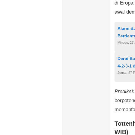
di Eropa
awal dem
Alarm B
Berdent
Minggu, 27 
Derbi Ba
4-2-3-1 
Jumat, 27 F
Prediksi:
berpoten
memanfa
Totten
WIB)