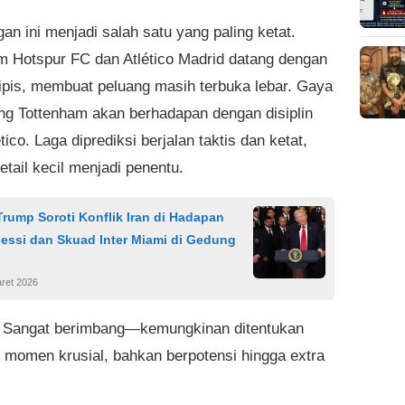
an ini menjadi salah satu yang paling ketat.
m Hotspur FC dan Atlético Madrid datang dengan
tipis, membuat peluang masih terbuka lebar. Gaya
g Tottenham akan berhadapan dengan disiplin
tico. Laga diprediksi berjalan taktis dan ketat,
tail kecil menjadi penentu.
rump Soroti Konflik Iran di Hadapan
essi dan Skuad Inter Miami di Gedung
ret 2026
Sangat berimbang—kemungkinan ditentukan
u momen krusial, bahkan berpotensi hingga extra