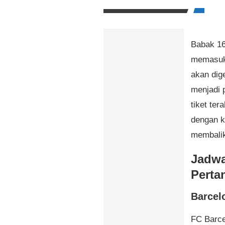
Babak 16
memasuki
akan dig
menjadi 
tiket ter
dengan k
membalik
Jadwa
Perta
Barcel
FC Barce