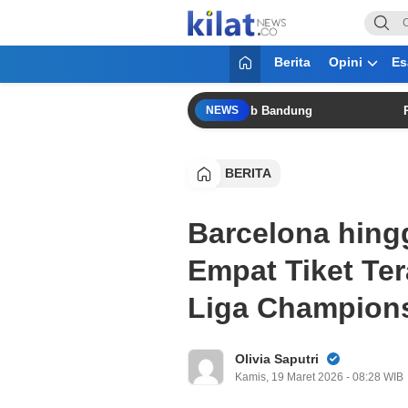
KilatNews.co
Mencerdaskan Anak Bangsa
Berita
Opini
Es
Tegaskan Persebaya Siap Hadapi Persib Bandung
Risha Ad
NEWS
BERITA
Barcelona hing
Empat Tiket Ter
Liga Champions
Olivia Saputri
Kamis, 19 Maret 2026 - 08:28 WIB