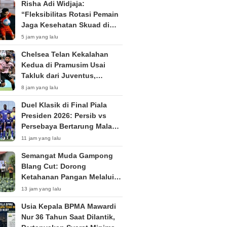
Risha Adi Widjaja:
“Fleksibilitas Rotasi Pemain
Jaga Kesehatan Skuad di
Piala Presiden 2026”
5 jam yang lalu
Chelsea Telan Kekalahan
Kedua di Pramusim Usai
Takluk dari Juventus,
Bersiap Hadapi AC Milan di
8 jam yang lalu
Jakarta
Duel Klasik di Final Piala
Presiden 2026: Persib vs
Persebaya Bertarung Malam
Ini di Bali
11 jam yang lalu
Semangat Muda Gampong
Blang Cut: Dorong
Ketahanan Pangan Melalui
Budidaya Semangka dan
13 jam yang lalu
Cabai
Usia Kepala BPMA Mawardi
Nur 36 Tahun Saat Dilantik,