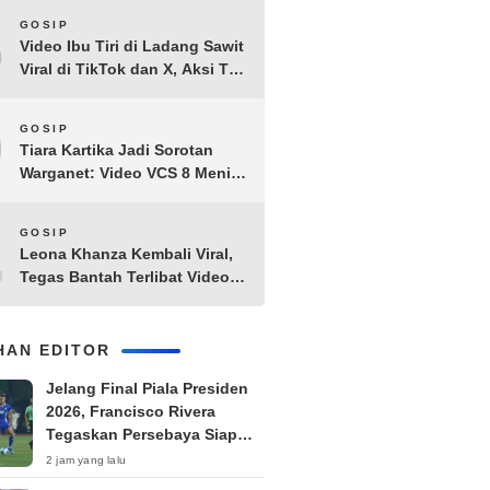
8
GOSIP
Video Ibu Tiri di Ladang Sawit
Viral di TikTok dan X, Aksi Tak
Biasa Bikin Warganet
Penasaran
9
GOSIP
Tiara Kartika Jadi Sorotan
Warganet: Video VCS 8 Menit
21 Detik Diduga Beredar di
Terabox
10
GOSIP
Leona Khanza Kembali Viral,
Tegas Bantah Terlibat Video
Syur: “Aku Udah Cape”
IHAN EDITOR
Jelang Final Piala Presiden
2026, Francisco Rivera
Tegaskan Persebaya Siap
Hadapi Persib Bandung
2 jam yang lalu