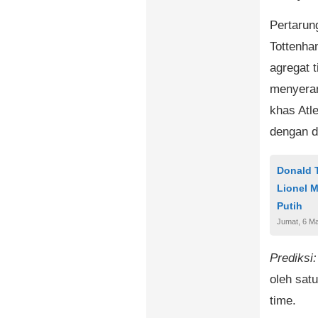
Pertarung
Tottenha
agregat 
menyeran
khas Atle
dengan de
Donald T
Lionel M
Putih
Jumat, 6 Ma
Prediksi:
oleh sat
time.