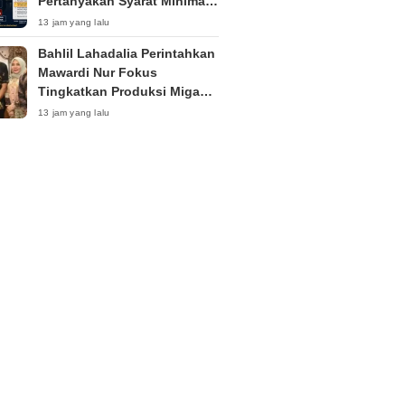
Pertanyakan Syarat Minimal
40 Tahun
13 jam yang lalu
Bahlil Lahadalia Perintahkan
Mawardi Nur Fokus
Tingkatkan Produksi Migas
Aceh di Tengah Sorotan
13 jam yang lalu
Publik