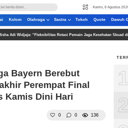
Kamis, 6 Agustus 202
ai
Kolom
Olahraga
Sastra
Tokoh
Quote
Dawuh G
i Widjaja: “Fleksibilitas Rotasi Pemain Jaga Kesehatan Skuad di Piala 
TER
ga Bayern Berebut
akhir Perempat Final
 Kamis Dini Hari
0
0
136