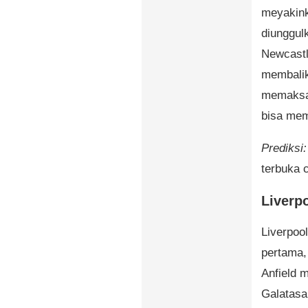
meyakink
diunggulk
Newcastl
membalik
memaksa 
bisa mem
Prediksi:
terbuka 
Liverp
Liverpool
pertama,
Anfield 
Galatasa