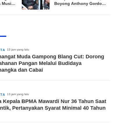
ua Musim
Boyong Anthony Gordon
stis
dari Newcastle Senilai £69
Juta
13 jam yang lalu
ITA
angat Muda Gampong Blang Cut: Dorong
ahanan Pangan Melalui Budidaya
angka dan Cabai
13 jam yang lalu
ITA
a Kepala BPMA Mawardi Nur 36 Tahun Saat
antik, Pertanyakan Syarat Minimal 40 Tahun