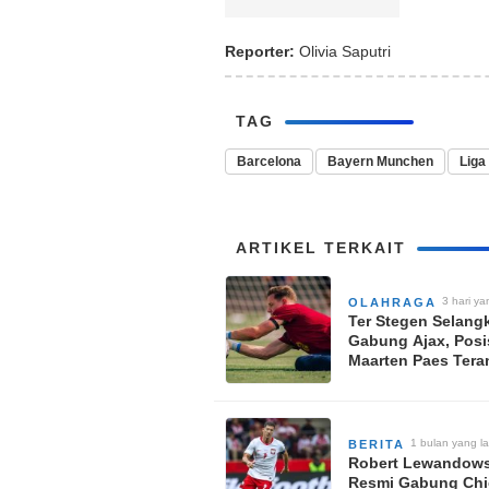
Reporter:
Olivia Saputri
TAG
Barcelona
Bayern Munchen
Liga
ARTIKEL TERKAIT
3 hari ya
OLAHRAGA
Ter Stegen Selang
Gabung Ajax, Posi
Maarten Paes Ter
Persaingan Sengit
1 bulan yang la
BERITA
Robert Lewandows
Resmi Gabung Ch