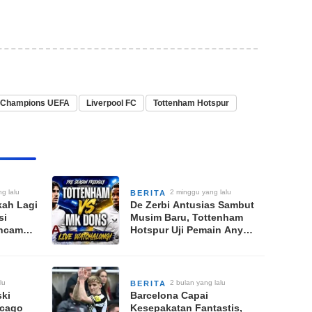
 Champions UEFA
Liverpool FC
Tottenham Hotspur
ng lalu
2 minggu yang lalu
BERITA
kah Lagi
De Zerbi Antusias Sambut
si
Musim Baru, Tottenham
ancam
Hotspur Uji Pemain Anyar
Lawan MK Dons
lu
2 bulan yang lalu
BERITA
ki
Barcelona Capai
icago
Kesepakatan Fantastis,