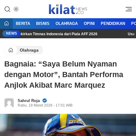
Mencerdaskan Anak Bangsa
KilatNews.co
BERITA
BISNIS
OLAHRAGA
OPINI
PENDIDIKAN
PO
NEWS
ura Singkirkan Timnas Indonesia dari Piala AFF 2026
Usai Gaga
Olahraga
Bagnaia: “Saya Belum Nyaman
dengan Motor”, Bantah Performa
Anjlok Akibat Marc Marquez
Sahrul Roja
Rabu, 18 Maret 2026 - 17:01 WIB