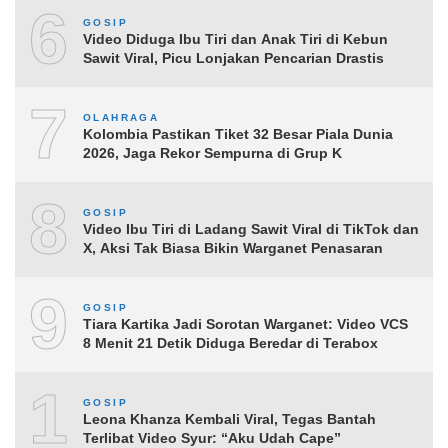
6
GOSIP
Video Diduga Ibu Tiri dan Anak Tiri di Kebun
Sawit Viral, Picu Lonjakan Pencarian Drastis
7
OLAHRAGA
Kolombia Pastikan Tiket 32 Besar Piala Dunia
2026, Jaga Rekor Sempurna di Grup K
8
GOSIP
Video Ibu Tiri di Ladang Sawit Viral di TikTok dan
X, Aksi Tak Biasa Bikin Warganet Penasaran
9
GOSIP
Tiara Kartika Jadi Sorotan Warganet: Video VCS
8 Menit 21 Detik Diduga Beredar di Terabox
10
GOSIP
Leona Khanza Kembali Viral, Tegas Bantah
Terlibat Video Syur: “Aku Udah Cape”