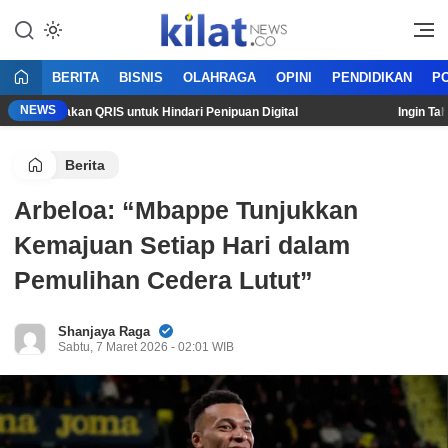
Mencerdaskan Anak Bangsa
KilatNews.co
BERITA
BISNIS
OLAHRAGA
OPINI
PENDIDIKAN
PO
NEWS
ggunakan QRIS untuk Hindari Penipuan Digital
Ingin Tahu Ka
Berita
Arbeloa: “Mbappe Tunjukkan
Kemajuan Setiap Hari dalam
Pemulihan Cedera Lutut”
Shanjaya Raga
Sabtu, 7 Maret 2026 - 02:01 WIB