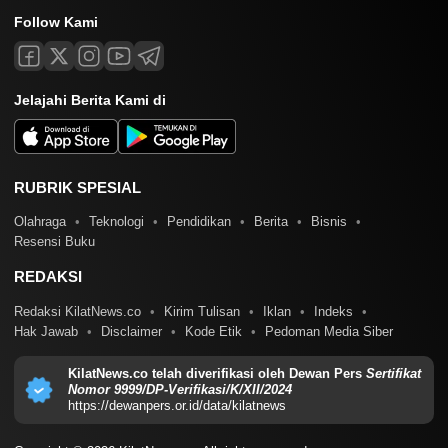
Follow Kami
Jelajahi Berita Kami di
RUBRIK SPESIAL
Olahraga
Teknologi
Pendidikan
Berita
Bisnis
Resensi Buku
REDAKSI
Redaksi KilatNews.co
Kirim Tulisan
Iklan
Indeks
Hak Jawab
Disclaimer
Kode Etik
Pedoman Media Siber
KilatNews.co telah diverifikasi oleh Dewan Pers
Sertifikat
Nomor 9999/DP-Verifikasi/K/XII/2024
https://dewanpers.or.id/data/kilatnews