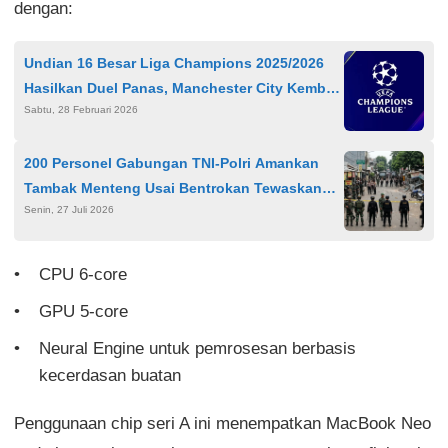
dengan:
Undian 16 Besar Liga Champions 2025/2026
Hasilkan Duel Panas, Manchester City Kembali
Sabtu, 28 Februari 2026
Tantang Real Madrid
200 Personel Gabungan TNI-Polri Amankan
Tambak Menteng Usai Bentrokan Tewaskan
Senin, 27 Juli 2026
Satu Warga
CPU 6-core
GPU 5-core
Neural Engine untuk pemrosesan berbasis
kecerdasan buatan
Penggunaan chip seri A ini menempatkan MacBook Neo