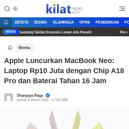
Mencerdaskan Anak Bangsa
KilatNews.co
BERITA
BISNIS
OLAHRAGA
OPINI
PENDIDIKAN
PO
NEWS
 Persib Bandung Takluk Dramatis Lewat Adu Penalti
Persija J
Berita
Apple Luncurkan MacBook Neo:
Laptop Rp10 Juta dengan Chip A18
Pro dan Baterai Tahan 16 Jam
Shanjaya Raga
Jumat, 6 Maret 2026 - 17:06 WIB