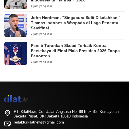
Indonesia di Piala AFF 2026
4 jam yang lalu
John Herdman: “Singapura Sulit Dikalahkan,”
Timnas Indonesia Waspada di Laga Penentu
Semifinal
7 jam yang lalu
Persib Turunkan Skuad Terbaik Kontra
Persebaya di Final Piala Presiden 2026 Tanpa
Penonton
7 jam yang lalu
PT. KilatNews.Co | Jalan Angkasa No. 88 Blok B3, Kemayoran
Jakarta Pusat, DKI Jakarta 10610 Indonesia
redakturkilatnews@gmail.com