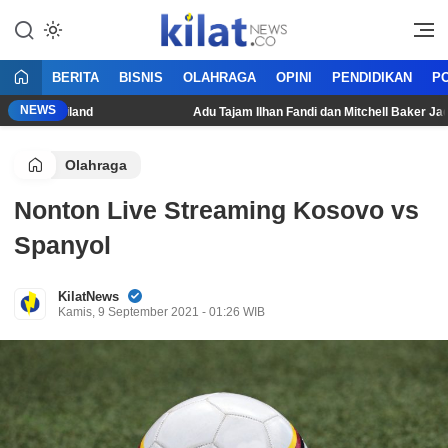
Mencerdaskan Anak Bangsa
KilatNews.co
BERITA
BISNIS
OLAHRAGA
OPINI
PENDIDIKAN
PO
NEWS
i Thailand
Adu Tajam Ilhan Fandi dan Mitchell Baker Jadi Kun
Olahraga
Nonton Live Streaming Kosovo vs
Spanyol
KilatNews
Kamis, 9 September 2021 - 01:26 WIB