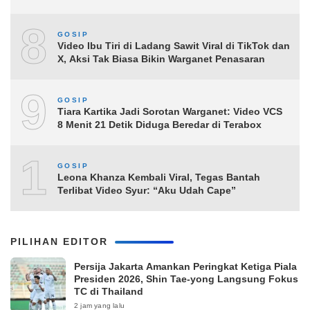
8
GOSIP
Video Ibu Tiri di Ladang Sawit Viral di TikTok dan
X, Aksi Tak Biasa Bikin Warganet Penasaran
9
GOSIP
Tiara Kartika Jadi Sorotan Warganet: Video VCS
8 Menit 21 Detik Diduga Beredar di Terabox
10
GOSIP
Leona Khanza Kembali Viral, Tegas Bantah
Terlibat Video Syur: “Aku Udah Cape”
PILIHAN EDITOR
Persija Jakarta Amankan Peringkat Ketiga Piala
Presiden 2026, Shin Tae-yong Langsung Fokus
TC di Thailand
2 jam yang lalu