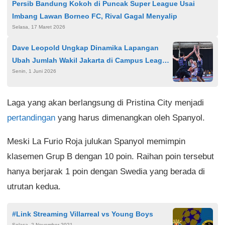
Persib Bandung Kokoh di Puncak Super League Usai
Imbang Lawan Borneo FC, Rival Gagal Menyalip
Selasa, 17 Maret 2026
Dave Leopold Ungkap Dinamika Lapangan
Ubah Jumlah Wakil Jakarta di Campus League
Senin, 1 Juni 2026
2026 Nasional
Laga yang akan berlangsung di Pristina City menjadi
pertandingan
yang harus dimenangkan oleh Spanyol.
Meski La Furio Roja julukan Spanyol memimpin
klasemen Grup B dengan 10 poin. Raihan poin tersebut
hanya berjarak 1 poin dengan Swedia yang berada di
utrutan kedua.
#Link Streaming Villarreal vs Young Boys
Selasa, 2 November 2021