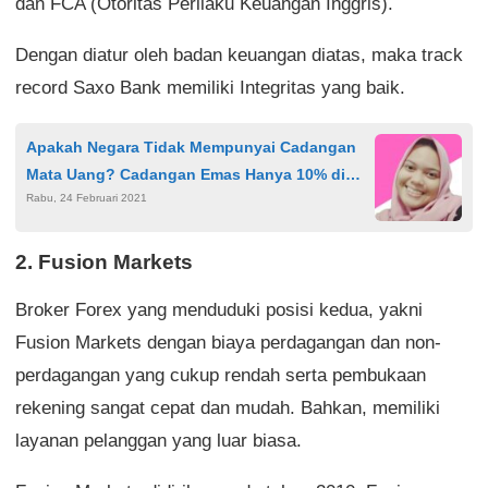
dan FCA (Otoritas Perilaku Keuangan Inggris).
Dengan diatur oleh badan keuangan diatas, maka track
record Saxo Bank memiliki Integritas yang baik.
Apakah Negara Tidak Mempunyai Cadangan
Mata Uang? Cadangan Emas Hanya 10% di
Rabu, 24 Februari 2021
Akhir Zaman!
2. Fusion Markets
Broker Forex yang menduduki posisi kedua, yakni
Fusion Markets dengan biaya perdagangan dan non-
perdagangan yang cukup rendah serta pembukaan
rekening sangat cepat dan mudah. Bahkan, memiliki
layanan pelanggan yang luar biasa.