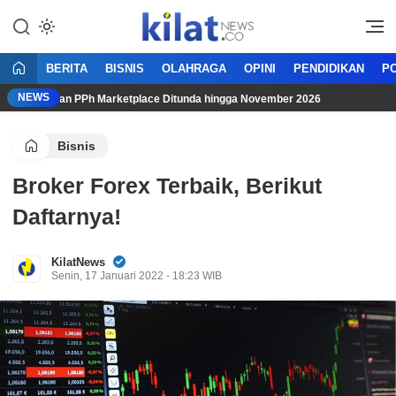
Mencerdaskan Anak Bangsa
KilatNews.co
BERITA
BISNIS
OLAHRAGA
OPINI
PENDIDIKAN
PO
NEWS
Pungutan PPh Marketplace Ditunda hingga November 2026
Ti
Bisnis
Broker Forex Terbaik, Berikut
Daftarnya!
KilatNews
Senin, 17 Januari 2022 - 18:23 WIB