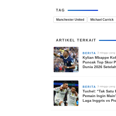
TAG
Manchester United
Michael Carrick
ARTIKEL TERKAIT
3 minggu yang 
BERITA
Kylian Mbappe Ko
Puncak Top Skor P
Dunia 2026 Setela
Borong Dua Gol K
Inggris
3 minggu yang 
BERITA
Tuchel: “Tak Satu
Pemain Ingin Main”
Laga Inggris vs Pr
Piala Dunia