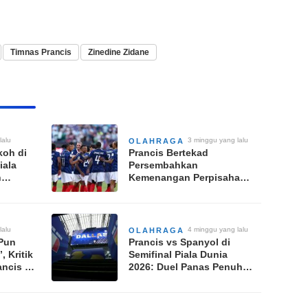
Timnas Prancis
Zinedine Zidane
lalu
3 minggu yang lalu
OLAHRAGA
koh di
Prancis Bertekad
iala
Persembahkan
h
Kemenangan Perpisahan
ontra
untuk Didier Deschamps
di Perebutan Tempat
Ketiga Piala Dunia 2026
lalu
4 minggu yang lalu
OLAHRAGA
 Pun
Prancis vs Spanyol di
, Kritik
Semifinal Piala Dunia
ancis di
2026: Duel Panas Penuh
Dendam dan Rekor Tak
Terkalahkan La Furia Roja