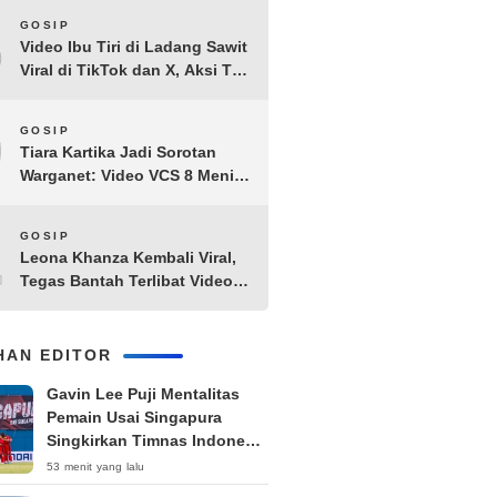
8
GOSIP
Video Ibu Tiri di Ladang Sawit
Viral di TikTok dan X, Aksi Tak
Biasa Bikin Warganet
Penasaran
9
GOSIP
Tiara Kartika Jadi Sorotan
Warganet: Video VCS 8 Menit
21 Detik Diduga Beredar di
Terabox
10
GOSIP
Leona Khanza Kembali Viral,
Tegas Bantah Terlibat Video
Syur: “Aku Udah Cape”
IHAN EDITOR
Gavin Lee Puji Mentalitas
Pemain Usai Singapura
Singkirkan Timnas Indonesia
dari Piala AFF 2026
53 menit yang lalu