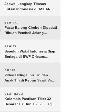
3
Jadwal Lengkap Timnas
Futsal Indonesia di ASEAN
Futsal Championship 2026
Resmi Dirilis
4
BERITA
Pasar Balong Cirebon Dipadati
Ribuan Pembeli Jelang
Lebaran, Kebutuhan Ibadah
Laris Manis
5
BERITA
Sepuluh Wakil Indonesia Siap
Berlaga di BWF Orleans
Masters 2026: Cek Jadwal
Lengkapnya!
6
GOSIP
Video Diduga Ibu Tiri dan
Anak Tiri di Kebun Sawit Viral,
Picu Lonjakan Pencarian
Drastis
7
OLAHRAGA
Kolombia Pastikan Tiket 32
Besar Piala Dunia 2026, Jaga
Rekor Sempurna di Grup K