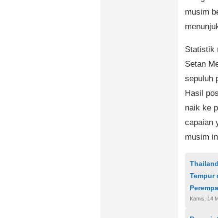
musim be
menunjuk
Statisti
Setan Me
sepuluh 
Hasil po
naik ke 
capaian y
musim in
Thailand
Tempur d
Perempa
Kamis, 14 