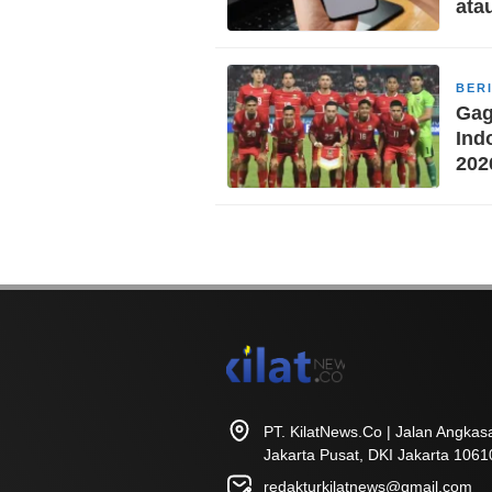
ata
BER
Gag
Ind
202
PT. KilatNews.Co | Jalan Angka
Jakarta Pusat, DKI Jakarta 1061
redakturkilatnews@gmail.com