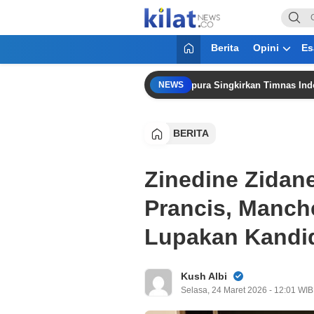
KilatNews.co
Mencerdaskan Anak Bangsa
Berita
Opini
Es
e Puji Mentalitas Pemain Usai Singapura Singkirkan Timnas Indonesia d
NEWS
BERITA
Zinedine Zidan
Prancis, Manch
Lupakan Kandid
Kush Albi
Selasa, 24 Maret 2026 - 12:01 WIB