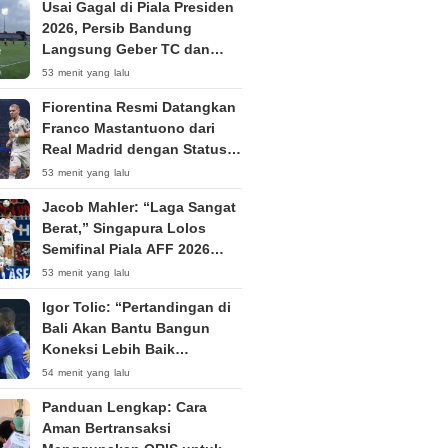
Usai Gagal di Piala Presiden
2026, Persib Bandung
Langsung Geber TC dan
Ikuti Dewata Challenge
53 menit yang lalu
Series di Bali
Fiorentina Resmi Datangkan
Franco Mastantuono dari
Real Madrid dengan Status
Pinjaman untuk Musim
53 menit yang lalu
2026/2027
Jacob Mahler: “Laga Sangat
Berat,” Singapura Lolos
Semifinal Piala AFF 2026
Singkirkan Timnas Indonesia
53 menit yang lalu
Igor Tolic: “Pertandingan di
Bali Akan Bantu Bangun
Koneksi Lebih Baik
Antarpemain Persib”
54 menit yang lalu
Panduan Lengkap: Cara
Aman Bertransaksi