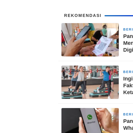
REKOMENDASI
BER
Pan
Men
Digi
BER
Ing
Fak
Ket
BER
Pan
Wha