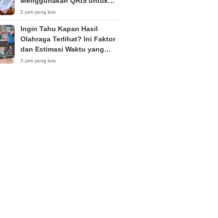
Menggunakan QRIS untuk
Hindari Penipuan Digital
2 jam yang lalu
Ingin Tahu Kapan Hasil
Olahraga Terlihat? Ini Faktor
dan Estimasi Waktu yang
Perlu Anda Ketahui
2 jam yang lalu