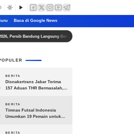
6
uru
Baca di Google News
Persib Bandung Langsung Geber TC dan Ikuti Dewata Challenge Series di 
POPULER
1
BERITA
Disnakertrans Jabar Terima
157 Aduan THR Bermasalah,
Perusahaan Terancam Sanksi
Administratif
2
BERITA
Timnas Futsal Indonesia
Umumkan 19 Pemain untuk
Piala AFF 2026, Kombinasi
Senior-Muda Siap Berlaga
BERITA