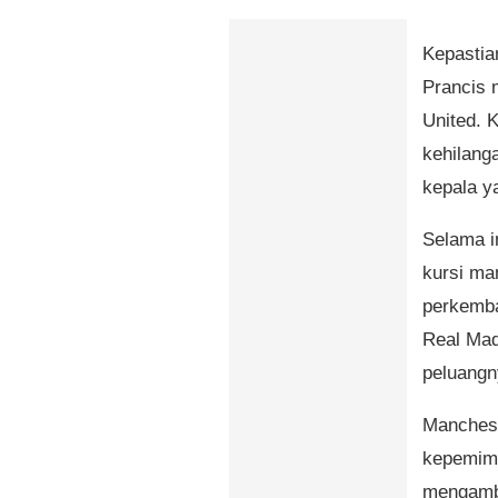
Kepastia
Prancis 
United. K
kehilanga
kepala y
Selama in
kursi ma
perkemba
Real Mad
peluangn
Manchest
kepemimp
mengambi