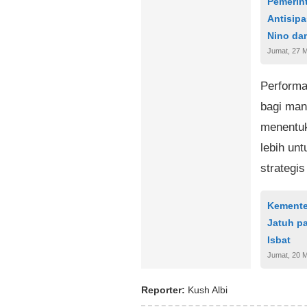
Pemerin
Antisip
Nino dan
Jumat, 27 
Performa
bagi man
menentuk
lebih un
strategi
Kementer
Jatuh pa
Isbat
Jumat, 20 
Reporter:
Kush Albi