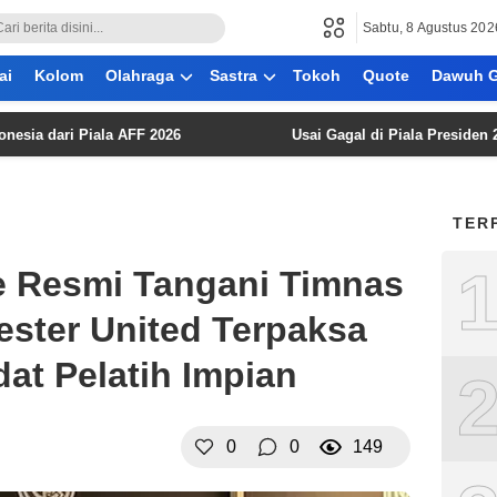
Sabtu, 8 Agustus 202
ai
Kolom
Olahraga
Sastra
Tokoh
Quote
Dawuh G
ari Piala AFF 2026
Usai Gagal di Piala Presiden 2026, 
TER
e Resmi Tangani Timnas
ester United Terpaksa
at Pelatih Impian
0
0
149