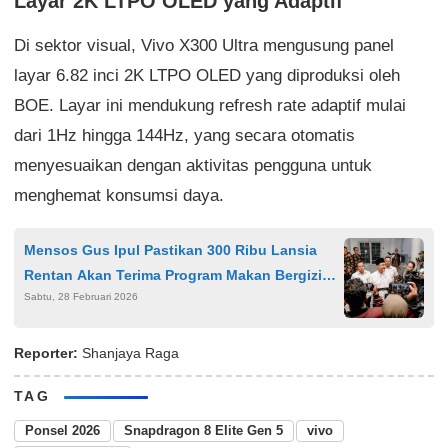
Layar 2K LTPO OLED yang Adaptif
Di sektor visual, Vivo X300 Ultra mengusung panel
layar 6.82 inci 2K LTPO OLED yang diproduksi oleh
BOE. Layar ini mendukung refresh rate adaptif mulai
dari 1Hz hingga 144Hz, yang secara otomatis
menyesuaikan dengan aktivitas pengguna untuk
menghemat konsumsi daya.
Mensos Gus Ipul Pastikan 300 Ribu Lansia
Rentan Akan Terima Program Makan Bergizi
Sabtu, 28 Februari 2026
Gratis
Reporter:
Shanjaya Raga
TAG
Ponsel 2026
Snapdragon 8 Elite Gen 5
vivo