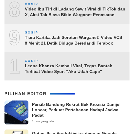
8
GOSIP
Video Ibu Tiri di Ladang Sawit Viral di TikTok dan
X, Aksi Tak Biasa Bikin Warganet Penasaran
9
GOSIP
Tiara Kartika Jadi Sorotan Warganet: Video VCS
8 Menit 21 Detik Diduga Beredar di Terabox
10
GOSIP
Leona Khanza Kembali Viral, Tegas Bantah
Terlibat Video Syur: “Aku Udah Cape”
PILIHAN EDITOR
Persib Bandung Rekrut Bek Kroasia Danijel
Loncar, Perkuat Pertahanan Hadapi Jadwal
Padat
1 jam yang lalu
Optimalkan Produktivitas dengan Google