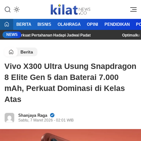
Mencerdaskan Anak Bangsa
KilatNews.co
BERITA
BISNIS
OLAHRAGA
OPINI
PENDIDIKAN
PO
NEWS
ncar, Perkuat Pertahanan Hadapi Jadwal Padat
Optimalkan Pro
Berita
Vivo X300 Ultra Usung Snapdragon
8 Elite Gen 5 dan Baterai 7.000
mAh, Perkuat Dominasi di Kelas
Atas
Shanjaya Raga
Sabtu, 7 Maret 2026 - 02:01 WIB