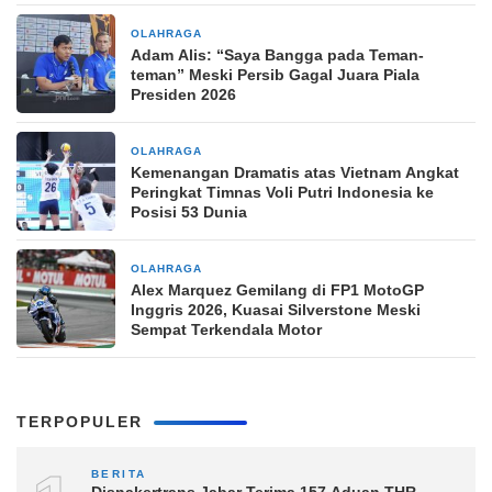
OLAHRAGA
5 jam yang lalu
Adam Alis: “Saya Bangga pada Teman-
teman” Meski Persib Gagal Juara Piala
Presiden 2026
OLAHRAGA
5 jam yang lalu
Kemenangan Dramatis atas Vietnam Angkat
Peringkat Timnas Voli Putri Indonesia ke
Posisi 53 Dunia
OLAHRAGA
5 jam yang lalu
Alex Marquez Gemilang di FP1 MotoGP
Inggris 2026, Kuasai Silverstone Meski
Sempat Terkendala Motor
TERPOPULER
BERITA
Disnakertrans Jabar Terima 157 Aduan THR