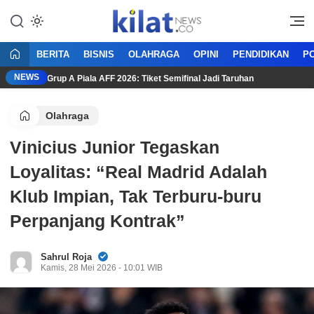
Mencerdaskan Anak Bangsa
KilatNews.co
BERITA
BISNIS
OLAHRAGA
OPINI
PENDIDIKAN
PO
NEWS
entuan Grup A Piala AFF 2026: Tiket Semifinal Jadi Taruhan
A
Olahraga
Vinicius Junior Tegaskan
Loyalitas: “Real Madrid Adalah
Klub Impian, Tak Terburu-buru
Perpanjang Kontrak”
Sahrul Roja
Kamis, 28 Mei 2026 - 10:01 WIB