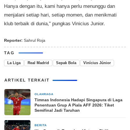
Hanya dengan itu, kami hanya perlu menunggu dan
menjalani setiap hari, setiap momen, dan menikmati
klub terbaik di dunia,” pungkas Vinicius Junior.
Reporter:
Sahrul Roja
TAG
La Liga
Real Madrid
Sepak Bola
Vinícius Júnior
ARTIKEL TERKAIT
OLAHRAGA
2 jam yang lalu
Timnas Indonesia Hadapi Singapura di Laga
Penentuan Grup A Piala AFF 2026: Tiket
Semifinal Jadi Taruhan
BERITA
9 jam yang lalu