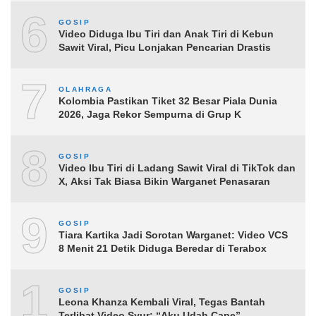
6
GOSIP
Video Diduga Ibu Tiri dan Anak Tiri di Kebun
Sawit Viral, Picu Lonjakan Pencarian Drastis
7
OLAHRAGA
Kolombia Pastikan Tiket 32 Besar Piala Dunia
2026, Jaga Rekor Sempurna di Grup K
8
GOSIP
Video Ibu Tiri di Ladang Sawit Viral di TikTok dan
X, Aksi Tak Biasa Bikin Warganet Penasaran
9
GOSIP
Tiara Kartika Jadi Sorotan Warganet: Video VCS
8 Menit 21 Detik Diduga Beredar di Terabox
10
GOSIP
Leona Khanza Kembali Viral, Tegas Bantah
Terlibat Video Syur: “Aku Udah Cape”