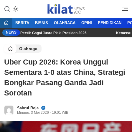
Mencerdaskan Anak Bangsa
KilatNews.co
BERITA
BISNIS
OLAHRAGA
OPINI
PENDIDIKAN
PO
NEWS
Meski Persib Gagal Juara Piala Presiden 2026
Kemenangan Dr
Olahraga
Uber Cup 2026: Korea Unggul
Sementara 1-0 atas China, Strategi
Bongkar Pasang Ganda Jadi
Sorotan
Sahrul Roja
Minggu, 3 Mei 2026 - 19:01 WIB