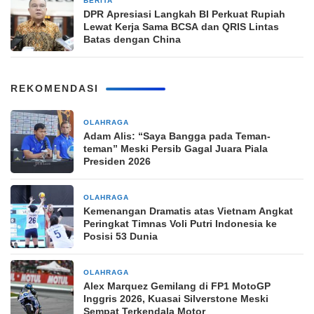
BERITA
2 bulan yang lalu
DPR Apresiasi Langkah BI Perkuat Rupiah
Lewat Kerja Sama BCSA dan QRIS Lintas
Batas dengan China
REKOMENDASI
OLAHRAGA
1 jam yang lalu
Adam Alis: “Saya Bangga pada Teman-
teman” Meski Persib Gagal Juara Piala
Presiden 2026
OLAHRAGA
1 jam yang lalu
Kemenangan Dramatis atas Vietnam Angkat
Peringkat Timnas Voli Putri Indonesia ke
Posisi 53 Dunia
OLAHRAGA
1 jam yang lalu
Alex Marquez Gemilang di FP1 MotoGP
Inggris 2026, Kuasai Silverstone Meski
Sempat Terkendala Motor