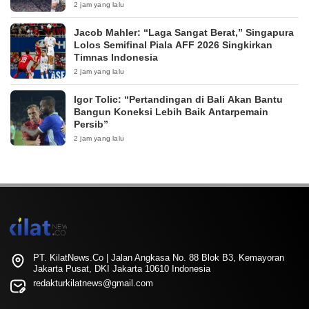
2 jam yang lalu
Jacob Mahler: “Laga Sangat Berat,” Singapura
Lolos Semifinal Piala AFF 2026 Singkirkan
Timnas Indonesia
2 jam yang lalu
Igor Tolic: “Pertandingan di Bali Akan Bantu
Bangun Koneksi Lebih Baik Antarpemain
Persib”
2 jam yang lalu
PT. KilatNews.Co | Jalan Angkasa No. 88 Blok B3, Kemayoran
Jakarta Pusat, DKI Jakarta 10610 Indonesia
redakturkilatnews@gmail.com