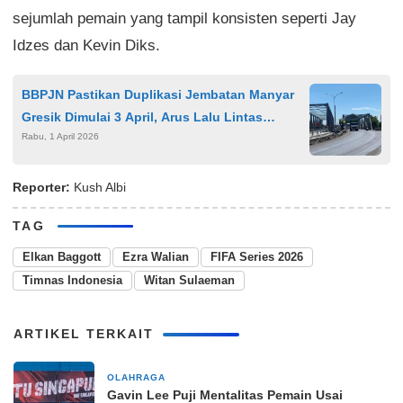
sejumlah pemain yang tampil konsisten seperti Jay
Idzes dan Kevin Diks.
BBPJN Pastikan Duplikasi Jembatan Manyar
Gresik Dimulai 3 April, Arus Lalu Lintas
Rabu, 1 April 2026
Dialihkan Total hingga Agustus
Reporter:
Kush Albi
TAG
Elkan Baggott
Ezra Walian
FIFA Series 2026
Timnas Indonesia
Witan Sulaeman
ARTIKEL TERKAIT
OLAHRAGA
2 jam yang lalu
Gavin Lee Puji Mentalitas Pemain Usai