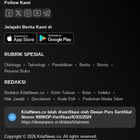
Follow Kami
Jelajahi Berita Kami di
RUBRIK SPESIAL
Olahraga
Teknologi
Pendidikan
Berita
Bisnis
Resensi Buku
REDAKSI
Redaksi KilatNews.co
Kirim Tulisan
Iklan
Indeks
Hak Jawab
Disclaimer
Kode Etik
Pedoman Media Siber
KilatNews.co telah diverifikasi oleh Dewan Pers
Sertifikat
Nomor 9999/DP-Verifikasi/K/XII/2024
https://dewanpers.or.id/data/kilatnews
Copyright © 2026 KilatNews.co. All rights reserved.