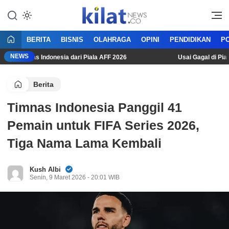
Mencerdaskan Anak Bangsa
KilatNews.co
BERITA
BISNIS
OLAHRAGA
OPINI
PENDIDIKAN
PO
NEWS
an Timnas Indonesia dari Piala AFF 2026
Usai Gagal di Piala 
Berita
Timnas Indonesia Panggil 41
Pemain untuk FIFA Series 2026,
Tiga Nama Lama Kembali
Kush Albi
Senin, 9 Maret 2026 - 20:01 WIB