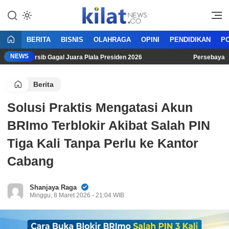
Mencerdaskan Anak Bangsa
KilatNews.co
BERITA
BISNIS
OLAHRAGA
OPINI
PENDIDIKAN
PO
NEWS
ki Persib Gagal Juara Piala Presiden 2026
Persebaya Suraba
Berita
Solusi Praktis Mengatasi Akun
BRImo Terblokir Akibat Salah PIN
Tiga Kali Tanpa Perlu ke Kantor
Cabang
Shanjaya Raga
Minggu, 8 Maret 2026 - 21:04 WIB