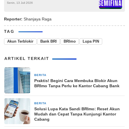
Senin, 13 Juli 2026
Perebutkan Tiket Final
Reporter:
Shanjaya Raga
TAG
Akun Terblokir
Bank BRI
BRImo
Lupa PIN
ARTIKEL TERKAIT
BERITA
16 Maret 2026
Praktis! Begini Cara Membuka Blokir Akun
BRImo Tanpa Perlu ke Kantor Cabang Bank
BERITA
15 Maret 2026
Solusi Lupa Kata Sandi BRImo: Reset Akun
Mudah dan Cepat Tanpa Kunjungi Kantor
Cabang