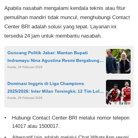
Apabila nasabah mengalami kendala teknis atau fitur
pemulihan mandiri tidak muncul, menghubungi Contact
Center BRI adalah solusi yang tepat. Layanan ini
tersedia 24 jam untuk membantu nasabah.
Guncang Politik Jabar: Mantan Bupati
Indramayu Nina Agustina Resmi Bergabung
Kamis, 26 Februari 2026
PSI, Tinggalkan PDI Perjuangan
Dominasi Inggris di Liga Champions
2025/2026: Inter Milan Tersingkir, 12 Tim Lolos
Kamis, 26 Februari 2026
16 Besar
Hubungi Contact Center BRI melalui nomor telepon
14017 atau 1500017.
Alternatif lain adalah melalui Chat WhatsApp resmi