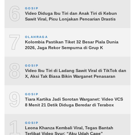
6
GOSIP
Video Diduga Ibu Tiri dan Anak Tiri di Kebun
Sawit Viral, Picu Lonjakan Pencarian Drastis
7
OLAHRAGA
Kolombia Pastikan Tiket 32 Besar Piala Dunia
2026, Jaga Rekor Sempurna di Grup K
8
GOSIP
Video Ibu Tiri di Ladang Sawit Viral di TikTok dan
X, Aksi Tak Biasa Bikin Warganet Penasaran
9
GOSIP
Tiara Kartika Jadi Sorotan Warganet: Video VCS
8 Menit 21 Detik Diduga Beredar di Terabox
10
GOSIP
Leona Khanza Kembali Viral, Tegas Bantah
Terlibat Video Syur: “Aku Udah Cape”