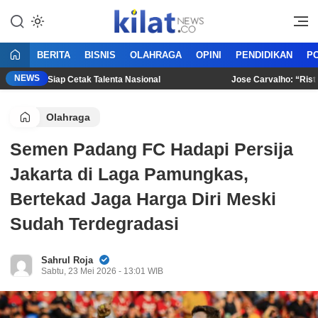
Mencerdaskan Anak Bangsa
KilatNews.co
BERITA
BISNIS
OLAHRAGA
OPINI
PENDIDIKAN
PO
NEWS
 2026, Siap Cetak Talenta Nasional
Jose Carvalho: “Risto Be
Olahraga
Semen Padang FC Hadapi Persija
Jakarta di Laga Pamungkas,
Bertekad Jaga Harga Diri Meski
Sudah Terdegradasi
Sahrul Roja
Sabtu, 23 Mei 2026 - 13:01 WIB