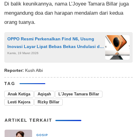
Di balik keunikannya, nama L’Joyee Tamara Billar juga
mengandung doa dan harapan mendalam dari kedua
orang tuanya.
OPPO Resmi Perkenalkan Find N6, Usung
Inovasi Layar Lipat Bebas Bekas Undulasi dan
Kamis, 19 Maret 2026
Performa Snapdragon 8 Elite Gen 5
Reporter:
Kush Albi
TAG
Anak Ketiga
Aqiqah
L'Joyee Tamara Billar
Lesti Kejora
Rizky Billar
ARTIKEL TERKAIT
GOSIP
8 Maret 2026