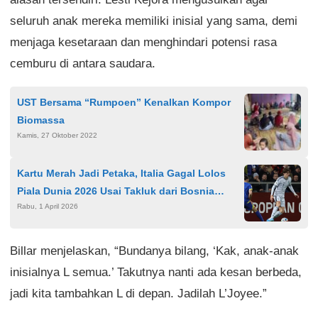
seluruh anak mereka memiliki inisial yang sama, demi
menjaga kesetaraan dan menghindari potensi rasa
cemburu di antara saudara.
UST Bersama “Rumpoen” Kenalkan Kompor
Biomassa
Kamis, 27 Oktober 2022
Kartu Merah Jadi Petaka, Italia Gagal Lolos
Piala Dunia 2026 Usai Takluk dari Bosnia
Rabu, 1 April 2026
Lewat Adu Penalti
Billar menjelaskan, “Bundanya bilang, ‘Kak, anak-anak
inisialnya L semua.’ Takutnya nanti ada kesan berbeda,
jadi kita tambahkan L di depan. Jadilah L’Joyee.”