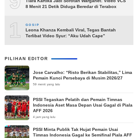
9
Tiara Kartika Jadi Sorotan Warganet: Video VCS
8 Menit 21 Detik Diduga Beredar di Terabox
10
GOSIP
Leona Khanza Kembali Viral, Tegas Bantah
Terlibat Video Syur: “Aku Udah Cape”
PILIHAN EDITOR
Jose Carvalho: “Risto Berikan Stabilitas,” Lima
Pemain Kunci Persebaya di Musim 2026/27
59 menit yang lalu
PSSI Tegaskan Pelatih dan Pemain Timnas
Indonesia Aset Masa Depan Usai Gagal di Piala
AFF 2026
4 jam yang lalu
PSSI Minta Publik Tak Hujat Pemain Usai
Timnas Indonesia Gagal ke Semifinal Piala AFF