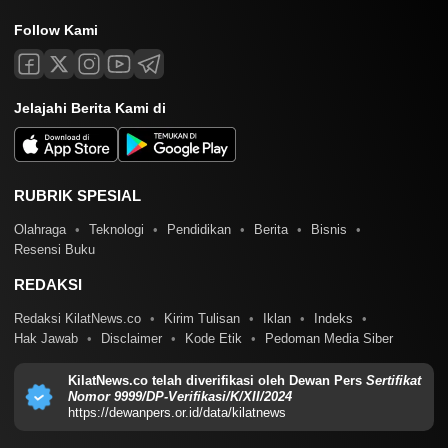
Follow Kami
Jelajahi Berita Kami di
RUBRIK SPESIAL
Olahraga
Teknologi
Pendidikan
Berita
Bisnis
Resensi Buku
REDAKSI
Redaksi KilatNews.co
Kirim Tulisan
Iklan
Indeks
Hak Jawab
Disclaimer
Kode Etik
Pedoman Media Siber
KilatNews.co telah diverifikasi oleh Dewan Pers
Sertifikat
Nomor 9999/DP-Verifikasi/K/XII/2024
https://dewanpers.or.id/data/kilatnews