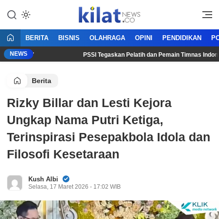
Mencerdaskan Anak Bangsa
KilatNews.co
BERITA
BISNIS
OLAHRAGA
OPINI
PENDIDIKAN
PO
NEWS
 2026/27
PSSI Tegaskan Pelatih dan Pemain Timnas Indonesia
Berita
Rizky Billar dan Lesti Kejora
Ungkap Nama Putri Ketiga,
Terinspirasi Pesepakbola Idola dan
Filosofi Kesetaraan
Kush Albi
Selasa, 17 Maret 2026 - 17:02 WIB