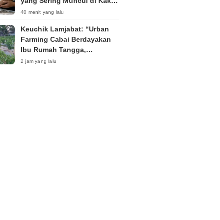
yang Sering Muncul di Kaki
dan Wajib Diwaspadai
40 menit yang lalu
Keuchik Lamjabat: “Urban
Farming Cabai Berdayakan
Ibu Rumah Tangga,
Tingkatkan Ekonomi
2 jam yang lalu
Keluarga”