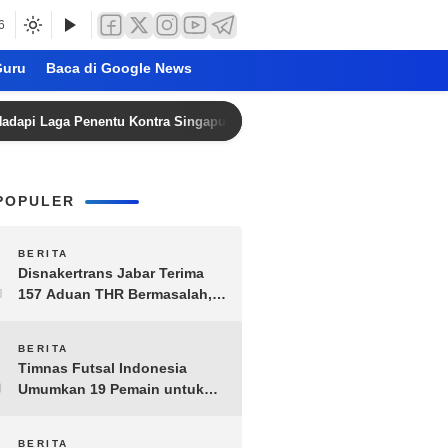
6
uru
Baca di Google News
ga Penentu Kontra Singapura di Piala AFF 2026: Live RCTI Pukul 18.45
POPULER
1
BERITA
Disnakertrans Jabar Terima
157 Aduan THR Bermasalah,
Perusahaan Terancam Sanksi
Administratif
2
BERITA
Timnas Futsal Indonesia
Umumkan 19 Pemain untuk
Piala AFF 2026, Kombinasi
Senior-Muda Siap Berlaga
BERITA