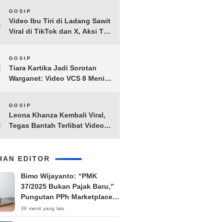
8
GOSIP
Video Ibu Tiri di Ladang Sawit
Viral di TikTok dan X, Aksi Tak
Biasa Bikin Warganet
Penasaran
9
GOSIP
Tiara Kartika Jadi Sorotan
Warganet: Video VCS 8 Menit
21 Detik Diduga Beredar di
Terabox
10
GOSIP
Leona Khanza Kembali Viral,
Tegas Bantah Terlibat Video
Syur: “Aku Udah Cape”
IHAN EDITOR
Bimo Wijayanto: “PMK
37/2025 Bukan Pajak Baru,”
Pungutan PPh Marketplace
Ditunda hingga November
39 menit yang lalu
2026