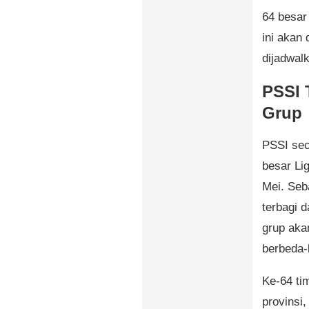
64 besar
ini akan 
dijadwal
PSSI 
Grup
PSSI sec
besar Li
Mei. Seba
terbagi d
grup aka
berbeda-
Ke-64 tim
provinsi