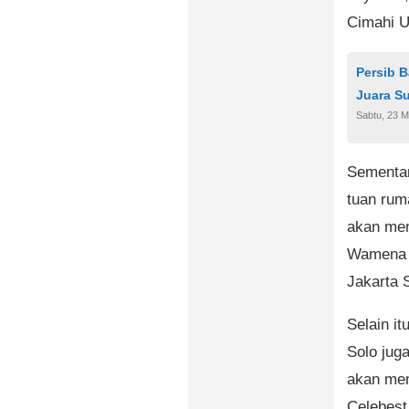
Cimahi U
Persib 
Juara S
Sabtu, 23 M
Sementar
tuan rum
akan men
Wamena U
Jakarta S
Selain it
Solo jug
akan mem
Celebest