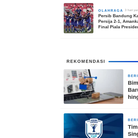
3 hari ya
OLAHRAGA
Persib Bandung K
Persija 2-1, Amank
Final Piala Presid
REKOMENDASI
BER
Bim
Bar
hin
BER
Tim
Sin