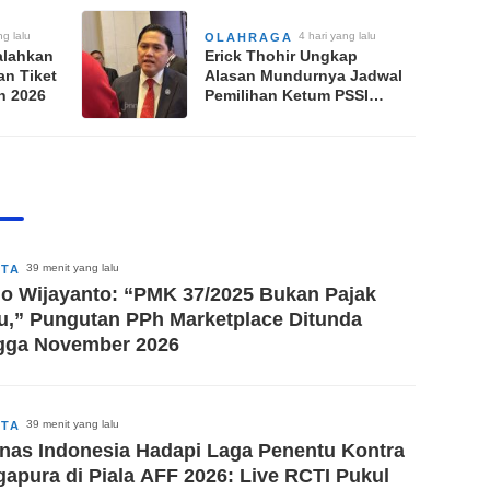
ng lalu
4 hari yang lalu
OLAHRAGA
alahkan
Erick Thohir Ungkap
an Tiket
Alasan Mundurnya Jadwal
en 2026
Pemilihan Ketum PSSI
hingga Juli 2027
39 menit yang lalu
ITA
o Wijayanto: “PMK 37/2025 Bukan Pajak
u,” Pungutan PPh Marketplace Ditunda
gga November 2026
39 menit yang lalu
ITA
nas Indonesia Hadapi Laga Penentu Kontra
gapura di Piala AFF 2026: Live RCTI Pukul