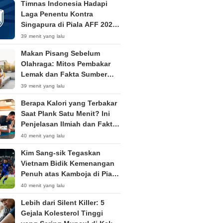
Timnas Indonesia Hadapi
Laga Penentu Kontra
Singapura di Piala AFF 2026:
Live RCTI Pukul 18.45 WIB
39 menit yang lalu
Makan Pisang Sebelum
Olahraga: Mitos Pembakar
Lemak dan Fakta Sumber
Energi Optimal
39 menit yang lalu
Berapa Kalori yang Terbakar
Saat Plank Satu Menit? Ini
Penjelasan Ilmiah dan Faktor
Penentunya
40 menit yang lalu
Kim Sang-sik Tegaskan
Vietnam Bidik Kemenangan
Penuh atas Kamboja di Piala
AFF 2026
40 menit yang lalu
Lebih dari Silent Killer: 5
Gejala Kolesterol Tinggi