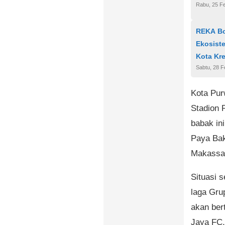
Rabu, 25 Fe
REKA Bo
Ekosist
Kota Kr
Sabtu, 28 F
Kota Pur
Stadion 
babak in
Paya Bak
Makassar
Situasi 
laga Gru
akan ber
Jaya FC,