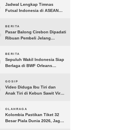
3
Jadwal Lengkap Timnas
Futsal Indonesia di ASEAN
Futsal Championship 2026
Resmi Dirilis
4
BERITA
Pasar Balong Cirebon Dipadati
Ribuan Pembeli Jelang
Lebaran, Kebutuhan Ibadah
Laris Manis
5
BERITA
Sepuluh Wakil Indonesia Siap
Berlaga di BWF Orleans
Masters 2026: Cek Jadwal
Lengkapnya!
6
GOSIP
Video Diduga Ibu Tiri dan
Anak Tiri di Kebun Sawit Viral,
Picu Lonjakan Pencarian
Drastis
7
OLAHRAGA
Kolombia Pastikan Tiket 32
Besar Piala Dunia 2026, Jaga
Rekor Sempurna di Grup K