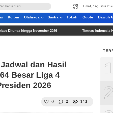
Jumat, 7 Agustus 202
ai
Kolom
Olahraga
Sastra
Tokoh
Quote
Dawuh G
tunda hingga November 2026
Timnas Indonesia Hadapi La
TER
Jadwal dan Hasil
64 Besar Liga 4
Presiden 2026
0
0
143