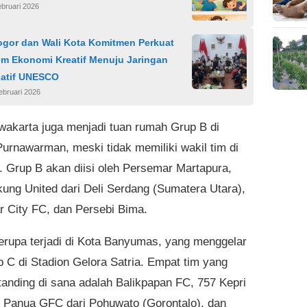
bruari 2026
gor dan Wali Kota Komitmen Perkuat
em Ekonomi Kreatif Menuju Jaringan
eatif UNESCO
ebruari 2026
wakarta juga menjadi tuan rumah Grup B di
Purnawarman, meski tidak memiliki wakil tim di
i. Grup B akan diisi oleh Persemar Martapura,
ung United dari Deli Serdang (Sumatera Utara),
 City FC, dan Persebi Bima.
serupa terjadi di Kota Banyumas, yang menggelar
p C di Stadion Gelora Satria. Empat tim yang
tanding di sana adalah Balikpapan FC, 757 Kepri
 Panua GFC dari Pohuwato (Gorontalo), dan