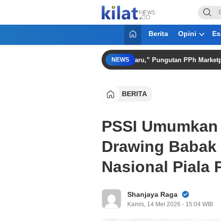
KilatNews.co
Mencerdaskan Anak Bangsa
Berita
Opini
Es
yanto: “PMK 37/2025 Bukan Pajak Baru,” Pungutan PPh Marketplace Di
NEWS
BERITA
PSSI Umumkan 
Drawing Babak 
Nasional Piala 
Shanjaya Raga
Kamis, 14 Mei 2026 - 15:04 WIB