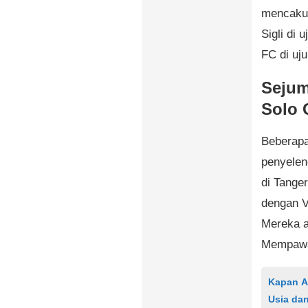
mencakup
Sigli di
FC di uj
Sejum
Solo 
Beberapa
penyelen
di Tange
dengan V
Mereka a
Mempawa
Kapan A
Usia da