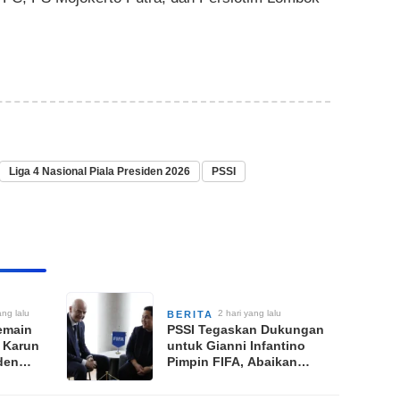
Liga 4 Nasional Piala Presiden 2026
PSSI
ng lalu
2 hari yang lalu
BERITA
emain
PSSI Tegaskan Dukungan
a Karun
untuk Gianni Infantino
iden
Pimpin FIFA, Abaikan
Gelombang Kritik Global