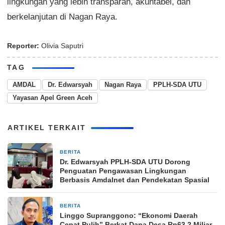
lingkungan yang lebih transparan, akuntabel, dan
berkelanjutan di Nagan Raya.
Reporter:
Olivia Saputri
TAG
AMDAL
Dr. Edwarsyah
Nagan Raya
PPLH-SDA UTU
Yayasan Apel Green Aceh
ARTIKEL TERKAIT
BERITA
9 Maret 2026
Dr. Edwarsyah PPLH-SDA UTU Dorong
Penguatan Pengawasan Lingkungan
Berbasis Amdalnet dan Pendekatan Spasial
BERITA
27 Februari 2026
Linggo Supranggono: “Ekonomi Daerah
Cepat Pulih” Berkat Dana Desa Rp63,2 Miliar