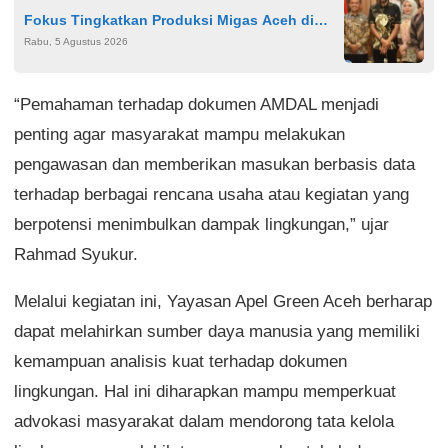
Fokus Tingkatkan Produksi Migas Aceh di
Rabu, 5 Agustus 2026
Tengah Sorotan Publik
“Pemahaman terhadap dokumen AMDAL menjadi
penting agar masyarakat mampu melakukan
pengawasan dan memberikan masukan berbasis data
terhadap berbagai rencana usaha atau kegiatan yang
berpotensi menimbulkan dampak lingkungan,” ujar
Rahmad Syukur.
Melalui kegiatan ini, Yayasan Apel Green Aceh berharap
dapat melahirkan sumber daya manusia yang memiliki
kemampuan analisis kuat terhadap dokumen
lingkungan. Hal ini diharapkan mampu memperkuat
advokasi masyarakat dalam mendorong tata kelola