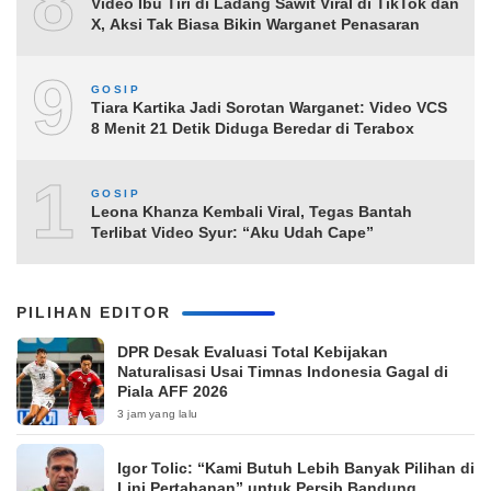
8
Video Ibu Tiri di Ladang Sawit Viral di TikTok dan
X, Aksi Tak Biasa Bikin Warganet Penasaran
9
GOSIP
Tiara Kartika Jadi Sorotan Warganet: Video VCS
8 Menit 21 Detik Diduga Beredar di Terabox
10
GOSIP
Leona Khanza Kembali Viral, Tegas Bantah
Terlibat Video Syur: “Aku Udah Cape”
PILIHAN EDITOR
DPR Desak Evaluasi Total Kebijakan
Naturalisasi Usai Timnas Indonesia Gagal di
Piala AFF 2026
3 jam yang lalu
Igor Tolic: “Kami Butuh Lebih Banyak Pilihan di
Lini Pertahanan” untuk Persib Bandung