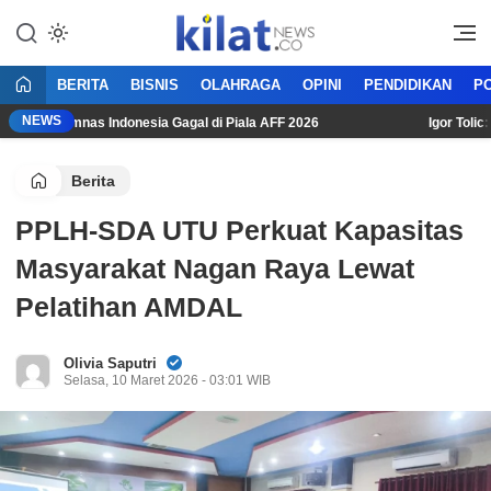
Mencerdaskan Anak Bangsa
KilatNews.co
BERITA
BISNIS
OLAHRAGA
OPINI
PENDIDIKAN
PO
NEWS
Usai Timnas Indonesia Gagal di Piala AFF 2026
Igor Tolic: “K
Berita
PPLH-SDA UTU Perkuat Kapasitas
Masyarakat Nagan Raya Lewat
Pelatihan AMDAL
Olivia Saputri
Selasa, 10 Maret 2026 - 03:01 WIB