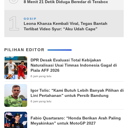
8 Menit 21 Detik Diduga Beredar di Terabox
10
GOSIP
Leona Khanza Kembali Viral, Tegas Bantah
Terlibat Video Syur: “Aku Udah Cape”
PILIHAN EDITOR
DPR Desak Evaluasi Total Kebijakan
Naturalisasi Usai Timnas Indonesia Gagal di
Piala AFF 2026
6 jam yang lalu
Igor Tolic: “Kami Butuh Lebih Banyak Pilihan di
Lini Pertahanan” untuk Persib Bandung
6 jam yang lalu
Fabio Quartararo: “Honda Berikan Arah Paling
Meyakinkan” untuk MotoGP 2027