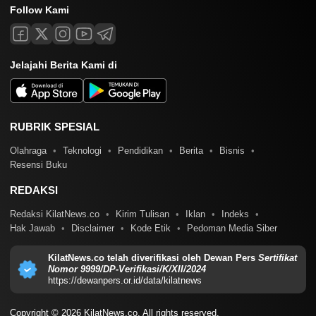
Follow Kami
Jelajahi Berita Kami di
RUBRIK SPESIAL
Olahraga
Teknologi
Pendidikan
Berita
Bisnis
Resensi Buku
REDAKSI
Redaksi KilatNews.co
Kirim Tulisan
Iklan
Indeks
Hak Jawab
Disclaimer
Kode Etik
Pedoman Media Siber
KilatNews.co telah diverifikasi oleh Dewan Pers
Sertifikat
Nomor 9999/DP-Verifikasi/K/XII/2024
https://dewanpers.or.id/data/kilatnews
Copyright © 2026 KilatNews.co. All rights reserved.