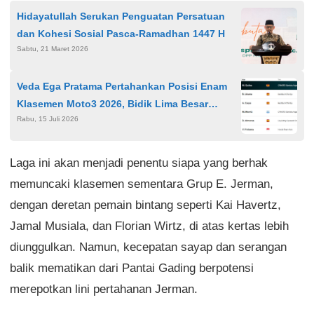
Hidayatullah Serukan Penguatan Persatuan
dan Kohesi Sosial Pasca-Ramadhan 1447 H
Sabtu, 21 Maret 2026
Veda Ega Pratama Pertahankan Posisi Enam
Klasemen Moto3 2026, Bidik Lima Besar
Rabu, 15 Juli 2026
Jelang GP Inggris
Laga ini akan menjadi penentu siapa yang berhak
memuncaki klasemen sementara Grup E. Jerman,
dengan deretan pemain bintang seperti Kai Havertz,
Jamal Musiala, dan Florian Wirtz, di atas kertas lebih
diunggulkan. Namun, kecepatan sayap dan serangan
balik mematikan dari Pantai Gading berpotensi
merepotkan lini pertahanan Jerman.