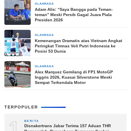
OLAHRAGA
4 jam yang lalu
Adam Alis: “Saya Bangga pada Teman-
teman” Meski Persib Gagal Juara Piala
Presiden 2026
OLAHRAGA
4 jam yang lalu
Kemenangan Dramatis atas Vietnam Angkat
Peringkat Timnas Voli Putri Indonesia ke
Posisi 53 Dunia
OLAHRAGA
4 jam yang lalu
Alex Marquez Gemilang di FP1 MotoGP
Inggris 2026, Kuasai Silverstone Meski
Sempat Terkendala Motor
TERPOPULER
1
BERITA
Disnakertrans Jabar Terima 157 Aduan THR