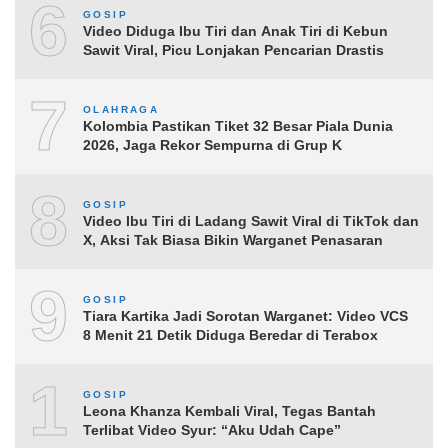
6
GOSIP
Video Diduga Ibu Tiri dan Anak Tiri di Kebun
Sawit Viral, Picu Lonjakan Pencarian Drastis
7
OLAHRAGA
Kolombia Pastikan Tiket 32 Besar Piala Dunia
2026, Jaga Rekor Sempurna di Grup K
8
GOSIP
Video Ibu Tiri di Ladang Sawit Viral di TikTok dan
X, Aksi Tak Biasa Bikin Warganet Penasaran
9
GOSIP
Tiara Kartika Jadi Sorotan Warganet: Video VCS
8 Menit 21 Detik Diduga Beredar di Terabox
10
GOSIP
Leona Khanza Kembali Viral, Tegas Bantah
Terlibat Video Syur: “Aku Udah Cape”