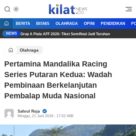
Mencerdaskan Anak Bangsa
KilatNews.co
BERITA
BISNIS
OLAHRAGA
OPINI
PENDIDIKAN
PO
NEWS
ntuan Grup A Piala AFF 2026: Tiket Semifinal Jadi Taruhan
Ad
Olahraga
Pertamina Mandalika Racing
Series Putaran Kedua: Wadah
Pembinaan Berkelanjutan
Pembalap Muda Nasional
Sahrul Roja
Minggu, 21 Juni 2026 - 17:02 WIB