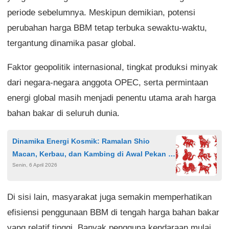
periode sebelumnya. Meskipun demikian, potensi
perubahan harga BBM tetap terbuka sewaktu-waktu,
tergantung dinamika pasar global.
Faktor geopolitik internasional, tingkat produksi minyak
dari negara-negara anggota OPEC, serta permintaan
energi global masih menjadi penentu utama arah harga
bahan bakar di seluruh dunia.
Dinamika Energi Kosmik: Ramalan Shio
Macan, Kerbau, dan Kambing di Awal Pekan 6
Senin, 6 April 2026
April 2026
Di sisi lain, masyarakat juga semakin memperhatikan
efisiensi penggunaan BBM di tengah harga bahan bakar
yang relatif tinggi. Banyak pengguna kendaraan mulai