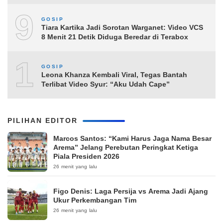
9
GOSIP
Tiara Kartika Jadi Sorotan Warganet: Video VCS
8 Menit 21 Detik Diduga Beredar di Terabox
10
GOSIP
Leona Khanza Kembali Viral, Tegas Bantah
Terlibat Video Syur: “Aku Udah Cape”
PILIHAN EDITOR
Marcos Santos: “Kami Harus Jaga Nama Besar
Arema” Jelang Perebutan Peringkat Ketiga
Piala Presiden 2026
26 menit yang lalu
Figo Denis: Laga Persija vs Arema Jadi Ajang
Ukur Perkembangan Tim
26 menit yang lalu