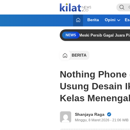
KilatNews.co
Mencerdaskan Anak Bangsa
Berita
Opini
Es
“Saya Bangga pada Teman-teman” Meski Persib Gagal Juara Piala Pres
NEWS
BERITA
Nothing Phone 
Usung Desain I
Kelas Menenga
Shanjaya Raga
Minggu, 8 Maret 2026 - 21:06 WIB