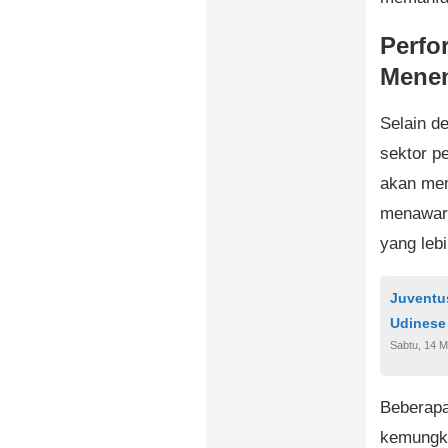
Perfo
Mene
Selain de
sektor p
akan me
menawark
yang leb
Juventu
Udinese
Sabtu, 14 M
Beberapa
kemungki