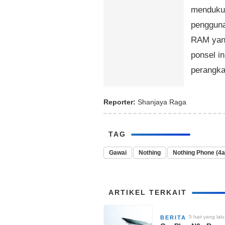
mendukun
pengguna
RAM yang
ponsel i
perangka
Reporter:
Shanjaya Raga
TAG
Gawai
Nothing
Nothing Phone (4a
ARTIKEL TERKAIT
5 hari yang lalu
BERITA