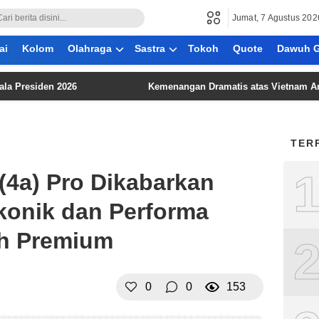
Jumat, 7 Agustus 202
ai
Kolom
Olahraga
Sastra
Tokoh
Quote
Dawuh G
iden 2026
Kemenangan Dramatis atas Vietnam Angkat Peri
TER
(4a) Pro Dikabarkan
konik dan Performa
h Premium
0
0
153