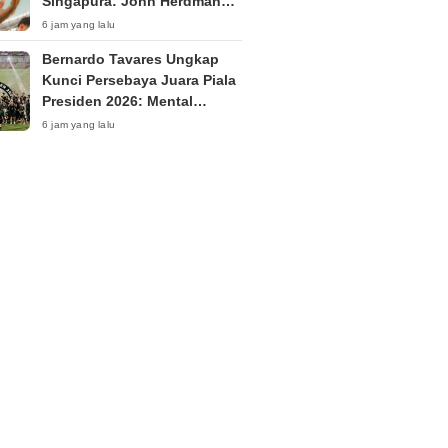
Singapura: John Herdman
Siapkan Kejutan di Laga
6 jam yang lalu
Penentu?
Bernardo Tavares Ungkap
Kunci Persebaya Juara Piala
Presiden 2026: Mental
Pemain Tetap Tenang
6 jam yang lalu