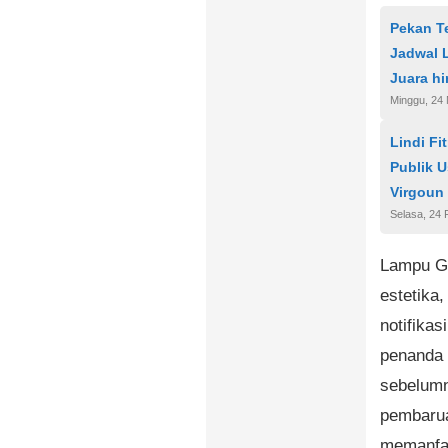
Pekan Te
Jadwal 
Juara h
Minggu, 24 
Lindi Fi
Publik 
Virgoun
Selasa, 24 
Lampu Gl
estetika,
notifikas
penanda 
sebelumn
pembarua
memanfaa