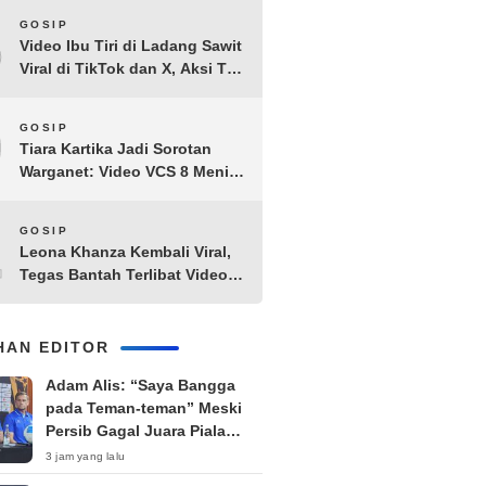
8
GOSIP
Video Ibu Tiri di Ladang Sawit
Viral di TikTok dan X, Aksi Tak
Biasa Bikin Warganet
Penasaran
9
GOSIP
Tiara Kartika Jadi Sorotan
Warganet: Video VCS 8 Menit
21 Detik Diduga Beredar di
Terabox
10
GOSIP
Leona Khanza Kembali Viral,
Tegas Bantah Terlibat Video
Syur: “Aku Udah Cape”
IHAN EDITOR
Adam Alis: “Saya Bangga
pada Teman-teman” Meski
Persib Gagal Juara Piala
Presiden 2026
3 jam yang lalu