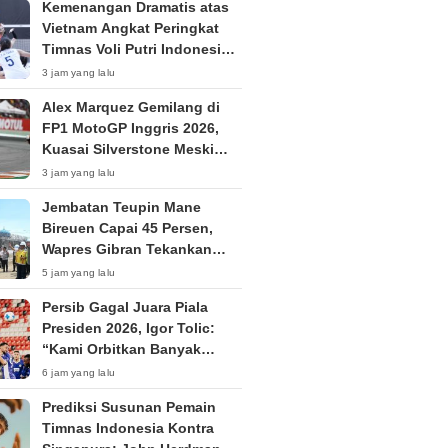
Kemenangan Dramatis atas
Vietnam Angkat Peringkat
Timnas Voli Putri Indonesia
ke Posisi 53 Dunia
3 jam yang lalu
Alex Marquez Gemilang di
FP1 MotoGP Inggris 2026,
Kuasai Silverstone Meski
Sempat Terkendala Motor
3 jam yang lalu
Jembatan Teupin Mane
Bireuen Capai 45 Persen,
Wapres Gibran Tekankan
Kualitas Pembangunan
5 jam yang lalu
Persib Gagal Juara Piala
Presiden 2026, Igor Tolic:
“Kami Orbitkan Banyak
Pemain Muda”
6 jam yang lalu
Prediksi Susunan Pemain
Timnas Indonesia Kontra