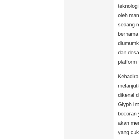
teknologi
oleh man
sedang m
bernama 
diumumka
dan desai
platform 
Kehadira
melanjutk
dikenal 
Glyph In
bocoran 
akan men
yang cuk