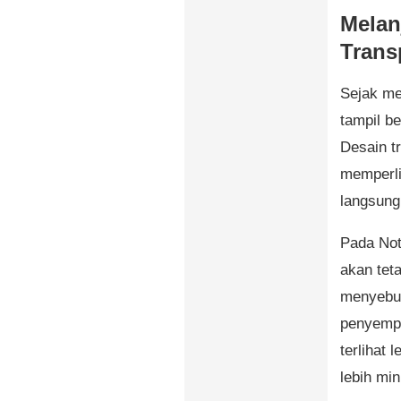
Melan
Trans
Sejak me
tampil b
Desain t
memperli
langsung
Pada Not
akan tet
menyebu
penyempu
terlihat 
lebih min