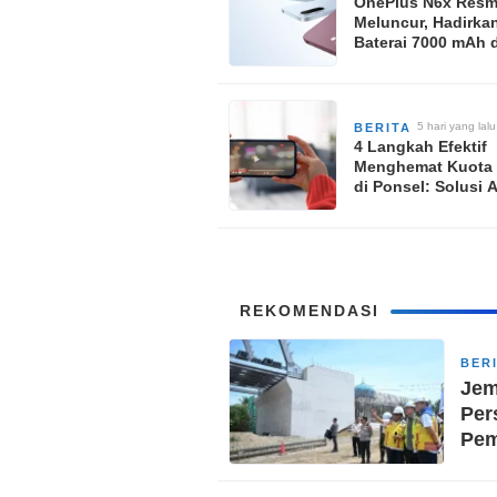
OnePlus N6x Resm
Meluncur, Hadirka
Baterai 7000 mAh 
Performa Andal d
Harga Terjangkau
5 hari yang lalu
BERITA
4 Langkah Efektif
Menghemat Kuota I
di Ponsel: Solusi 
Kantong Tetap Am
Akhir Bulan
REKOMENDASI
BER
Jem
Per
Pe