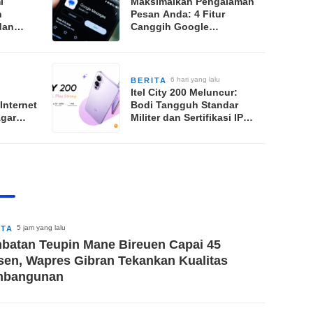
i
Maksimalkan Pengalaman
n
Pesan Anda: 4 Fitur
dan
Canggih Google
engan
Messages yang Wajib
Dicoba
6 hari yang lalu
BERITA
Itel City 200 Meluncur:
nternet
Bodi Tangguh Standar
Agar
Militer dan Sertifikasi IP65
an di
Jadi Daya Tarik Utama
5 jam yang lalu
ITA
batan Teupin Mane Bireuen Capai 45
sen, Wapres Gibran Tekankan Kualitas
mbangunan