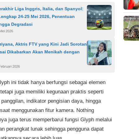
rakhir Liga Inggris, Italia, dan Spanyol:
Lengkap 24-25 Mei 2026, Penentuan
ingga Degradasi
Mei 2026
triyana, Aktris FTV yang Kini Jadi Sorotan
Usai Dikabarkan Akan Menikah dengan
Februari 2026
yph ini tidak hanya berfungsi sebagai elemen
 tetapi juga memiliki kegunaan praktis seperti
i panggilan, indikator pengisian daya, hingga
saat menggunakan fitur kamera. Nothing
ya juga terus memperbarui fungsi Glyph melalui
n perangkat lunak sehingga pengguna dapat
tkannya secara lebih luas.