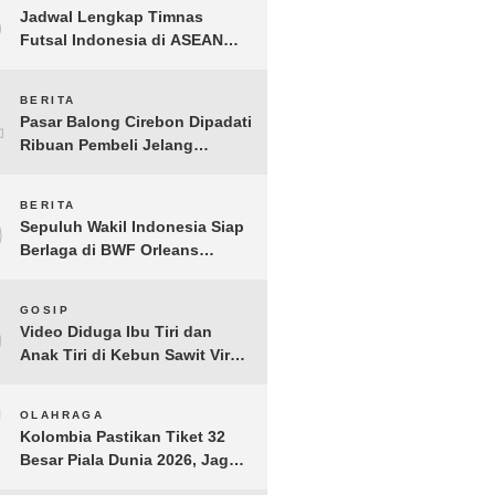
3
Jadwal Lengkap Timnas
Futsal Indonesia di ASEAN
Futsal Championship 2026
Resmi Dirilis
4
BERITA
Pasar Balong Cirebon Dipadati
Ribuan Pembeli Jelang
Lebaran, Kebutuhan Ibadah
Laris Manis
5
BERITA
Sepuluh Wakil Indonesia Siap
Berlaga di BWF Orleans
Masters 2026: Cek Jadwal
Lengkapnya!
6
GOSIP
Video Diduga Ibu Tiri dan
Anak Tiri di Kebun Sawit Viral,
Picu Lonjakan Pencarian
Drastis
7
OLAHRAGA
Kolombia Pastikan Tiket 32
Besar Piala Dunia 2026, Jaga
Rekor Sempurna di Grup K