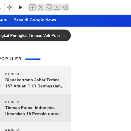
6
uru
Baca di Google News
ngkat Timnas Voli Putri Indonesia ke Posisi 53 Dunia
A
POPULER
1
BERITA
Disnakertrans Jabar Terima
157 Aduan THR Bermasalah,
Perusahaan Terancam Sanksi
Administratif
2
BERITA
Timnas Futsal Indonesia
Umumkan 19 Pemain untuk
Piala AFF 2026, Kombinasi
Senior-Muda Siap Berlaga
BERITA