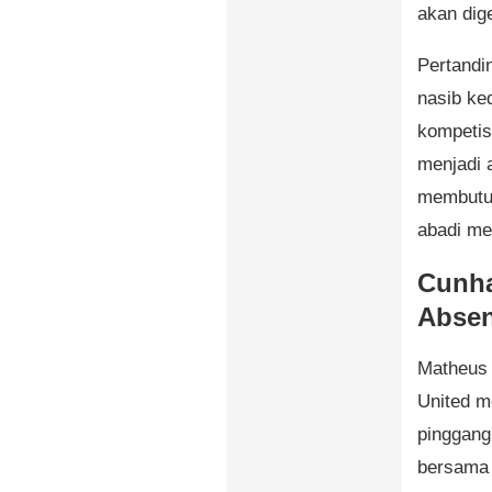
akan dige
Pertandin
nasib ke
kompetis
menjadi 
membutuh
abadi me
Cunha
Abse
Matheus 
United m
pinggang,
bersama 