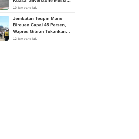
Kuasai Silverstone Meski
Sempat Terkendala Motor
10 jam yang lalu
Jembatan Teupin Mane
Bireuen Capai 45 Persen,
Wapres Gibran Tekankan
Kualitas Pembangunan
12 jam yang lalu