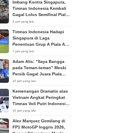
Imbang Kontra Singapura,
Timnas Indonesia Kembali
Gagal Lolos Semifinal Piala
AFF Dua Edisi Beruntun
4 jam yang lalu
Timnas Indonesia Hadapi
Singapura di Laga
Penentuan Grup A Piala AFF
2026: Tiket Semifinal Jadi
7 jam yang lalu
Taruhan
Adam Alis: “Saya Bangga
pada Teman-teman” Meski
Persib Gagal Juara Piala
Presiden 2026
10 jam yang lalu
Kemenangan Dramatis atas
Vietnam Angkat Peringkat
Timnas Voli Putri Indonesia
ke Posisi 53 Dunia
10 jam yang lalu
Alex Marquez Gemilang di
FP1 MotoGP Inggris 2026,