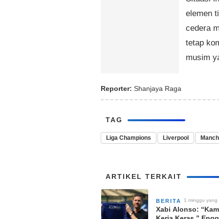
elemen t
cedera m
tetap kom
musim ya
Reporter:
Shanjaya Raga
TAG
Liga Champions
Liverpool
Manch
ARTIKEL TERKAIT
1 minggu yang 
BERITA
Xabi Alonso: “Kam
Kerja Keras,” Eng