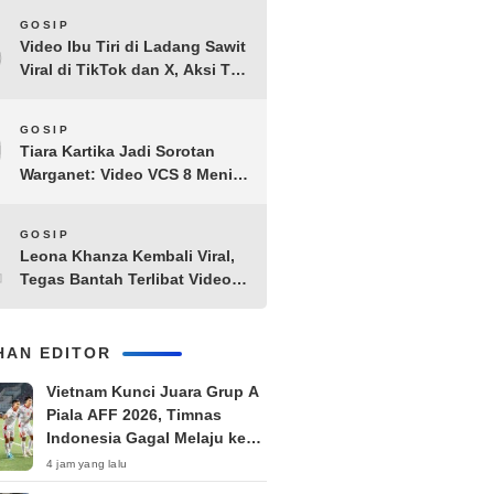
8
GOSIP
Video Ibu Tiri di Ladang Sawit
Viral di TikTok dan X, Aksi Tak
Biasa Bikin Warganet
Penasaran
9
GOSIP
Tiara Kartika Jadi Sorotan
Warganet: Video VCS 8 Menit
21 Detik Diduga Beredar di
Terabox
10
GOSIP
Leona Khanza Kembali Viral,
Tegas Bantah Terlibat Video
Syur: “Aku Udah Cape”
IHAN EDITOR
Vietnam Kunci Juara Grup A
Piala AFF 2026, Timnas
Indonesia Gagal Melaju ke
Semifinal
4 jam yang lalu