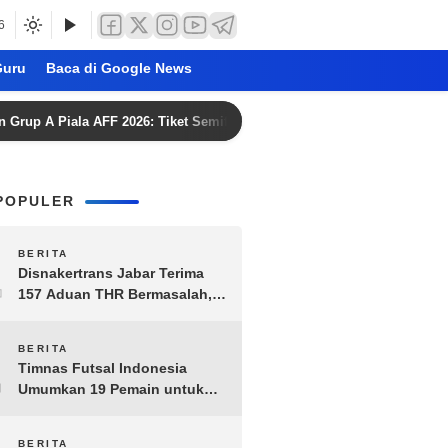
6
uru
Baca di Google News
ala AFF 2026: Tiket Semifinal Jadi Taruhan
Adam Alis: 
POPULER
1
BERITA
Disnakertrans Jabar Terima
157 Aduan THR Bermasalah,
Perusahaan Terancam Sanksi
Administratif
2
BERITA
Timnas Futsal Indonesia
Umumkan 19 Pemain untuk
Piala AFF 2026, Kombinasi
Senior-Muda Siap Berlaga
BERITA