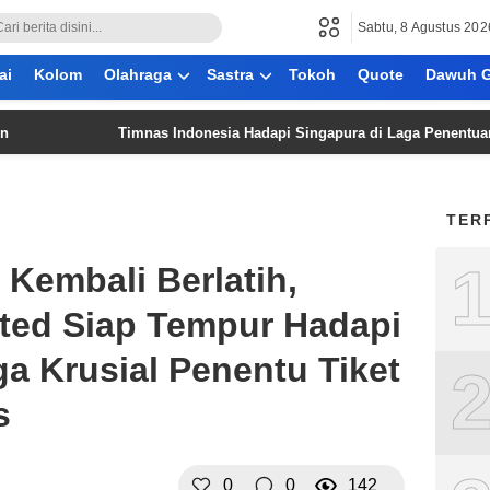
Sabtu, 8 Agustus 202
ai
Kolom
Olahraga
Sastra
Tokoh
Quote
Dawuh G
Timnas Indonesia Hadapi Singapura di Laga Penentuan Grup A Pi
TER
Kembali Berlatih,
ted Siap Tempur Hadapi
ga Krusial Penentu Tiket
s
0
0
142