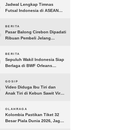
3
Jadwal Lengkap Timnas
Futsal Indonesia di ASEAN
Futsal Championship 2026
Resmi Dirilis
4
BERITA
Pasar Balong Cirebon Dipadati
Ribuan Pembeli Jelang
Lebaran, Kebutuhan Ibadah
Laris Manis
5
BERITA
Sepuluh Wakil Indonesia Siap
Berlaga di BWF Orleans
Masters 2026: Cek Jadwal
Lengkapnya!
6
GOSIP
Video Diduga Ibu Tiri dan
Anak Tiri di Kebun Sawit Viral,
Picu Lonjakan Pencarian
Drastis
7
OLAHRAGA
Kolombia Pastikan Tiket 32
Besar Piala Dunia 2026, Jaga
Rekor Sempurna di Grup K