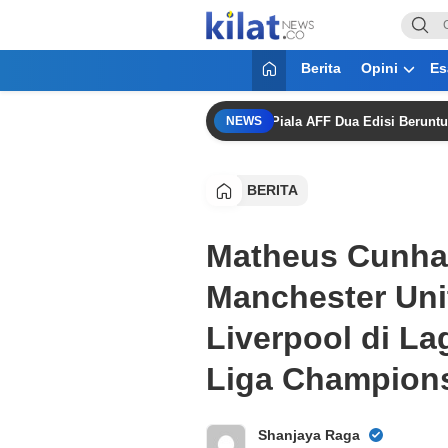
KilatNews.co
Mencerdaskan Anak Bangsa
Berita
Opini
Es
 Kembali Gagal Lolos Semifinal Piala AFF Dua Edisi Beruntun
NEWS
BERITA
Matheus Cunha 
Manchester Uni
Liverpool di La
Liga Champion
Shanjaya Raga