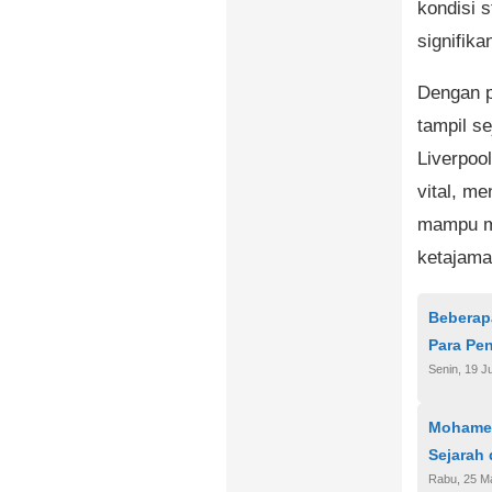
kondisi s
signifika
Dengan p
tampil s
Liverpool
vital, m
mampu me
ketajama
Beberapa
Para Pen
Senin, 19 Ju
Mohamed
Sejarah
Rabu, 25 M