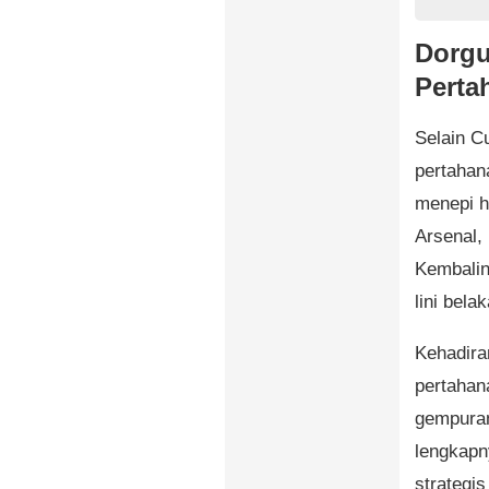
Dorgu
Perta
Selain C
pertahan
menepi h
Arsenal, 
Kembalin
lini bela
Kehadira
pertahan
gempuran
lengkapn
strategi