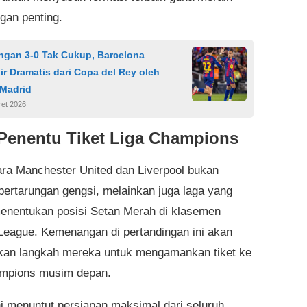
an penting.
gan 3-0 Tak Cukup, Barcelona
ir Dramatis dari Copa del Rey oleh
 Madrid
ret 2026
Penentu Tiket Liga Champions
ara Manchester United dan Liverpool bukan
pertarungan gengsi, melainkan juga laga yang
enentukan posisi Setan Merah di klasemen
League. Kemenangan di pertandingan ini akan
an langkah mereka untuk mengamankan tiket ke
ampions musim depan.
ini menuntut persiapan maksimal dari seluruh