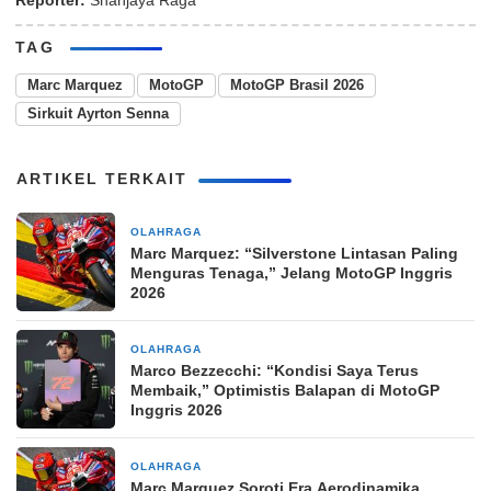
Reporter:
Shanjaya Raga
TAG
Marc Marquez
MotoGP
MotoGP Brasil 2026
Sirkuit Ayrton Senna
ARTIKEL TERKAIT
OLAHRAGA
1 hari yang lalu
Marc Marquez: “Silverstone Lintasan Paling
Menguras Tenaga,” Jelang MotoGP Inggris
2026
OLAHRAGA
1 minggu yang lalu
Marco Bezzecchi: “Kondisi Saya Terus
Membaik,” Optimistis Balapan di MotoGP
Inggris 2026
OLAHRAGA
2 minggu yang lalu
Marc Marquez Soroti Era Aerodinamika