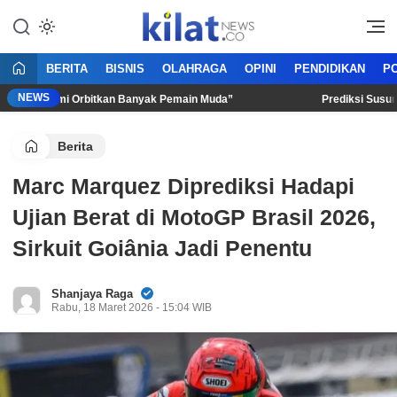
Mencerdaskan Anak Bangsa
KilatNews.co
BERITA
BISNIS
OLAHRAGA
OPINI
PENDIDIKAN
PO
NEWS
olic: “Kami Orbitkan Banyak Pemain Muda”
Prediksi Susunan P
Berita
Marc Marquez Diprediksi Hadapi
Ujian Berat di MotoGP Brasil 2026,
Sirkuit Goiânia Jadi Penentu
Shanjaya Raga
Rabu, 18 Maret 2026 - 15:04 WIB