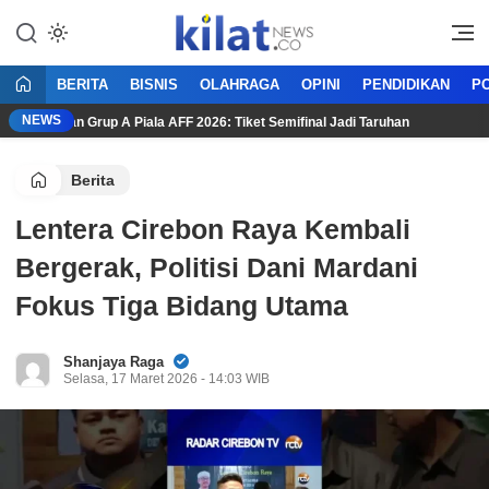
Mencerdaskan Anak Bangsa
KilatNews.co
BERITA
BISNIS
OLAHRAGA
OPINI
PENDIDIKAN
PO
NEWS
Penentuan Grup A Piala AFF 2026: Tiket Semifinal Jadi Taruhan
Berita
Lentera Cirebon Raya Kembali
Bergerak, Politisi Dani Mardani
Fokus Tiga Bidang Utama
Shanjaya Raga
Selasa, 17 Maret 2026 - 14:03 WIB