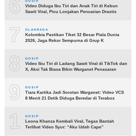
6
GOSIP
Video Diduga Ibu Tiri dan Anak Tiri di Kebun
Sawit Viral, Picu Lonjakan Pencarian Drastis
7
OLAHRAGA
Kolombia Pastikan Tiket 32 Besar Piala Dunia
2026, Jaga Rekor Sempurna di Grup K
8
GOSIP
Video Ibu Tiri di Ladang Sawit Viral di TikTok dan
X, Aksi Tak Biasa Bikin Warganet Penasaran
9
GOSIP
Tiara Kartika Jadi Sorotan Warganet: Video VCS
8 Menit 21 Detik Diduga Beredar di Terabox
10
GOSIP
Leona Khanza Kembali Viral, Tegas Bantah
Terlibat Video Syur: “Aku Udah Cape”