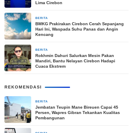
Lima Cirebon
BERITA
1 minggu yang lalu
BMKG Prakirakan Cirebon Cerah Sepanjang
Hari Ini, Waspada Suhu Panas dan Angin
Kencang
BERITA
2 minggu yang lalu
Rokhmin Dahuri Salurkan Mesin Pakan
Mandiri, Bantu Nelayan Cirebon Hadapi
Cuaca Ekstrem
REKOMENDASI
BERITA
6 jam yang lalu
Jembatan Teupin Mane Bireuen Capai 45
Persen, Wapres Gibran Tekankan Kualitas
Pembangunan