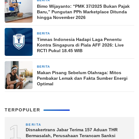
BERITA
8 jam yang lalu
Bimo Wijayanto: “PMK 37/2025 Bukan Pajak
Baru,” Pungutan PPh Marketplace Ditunda
hingga November 2026
BERITA
8 jam yang lalu
Timnas Indonesia Hadapi Laga Penentu
Kontra Singapura di Piala AFF 2026: Live
RCTI Pukul 18.45 WIB
BERITA
8 jam yang lalu
Makan Pisang Sebelum Olahraga: Mitos
Pembakar Lemak dan Fakta Sumber Energi
Optimal
TERPOPULER
1
BERITA
Disnakertrans Jabar Terima 157 Aduan THR
Bermasalah, Perusahaan Terancam Sanksi