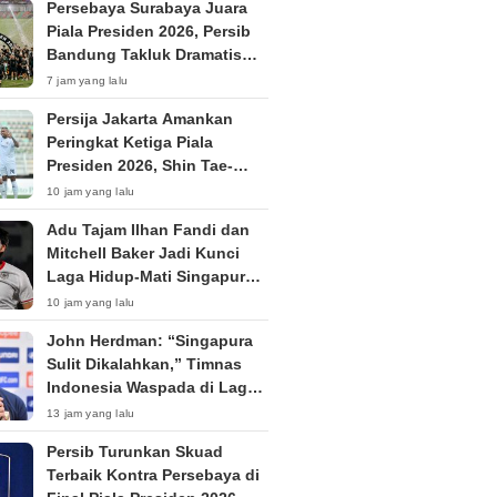
Persebaya Surabaya Juara
Piala Presiden 2026, Persib
Bandung Takluk Dramatis
Lewat Adu Penalti
7 jam yang lalu
Persija Jakarta Amankan
Peringkat Ketiga Piala
Presiden 2026, Shin Tae-
yong Langsung Fokus TC di
10 jam yang lalu
Thailand
Adu Tajam Ilhan Fandi dan
Mitchell Baker Jadi Kunci
Laga Hidup-Mati Singapura
vs Timnas Indonesia di Piala
10 jam yang lalu
AFF 2026
John Herdman: “Singapura
Sulit Dikalahkan,” Timnas
Indonesia Waspada di Laga
Penentu Semifinal
13 jam yang lalu
Persib Turunkan Skuad
Terbaik Kontra Persebaya di