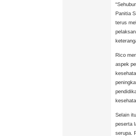
“Sehubun
Panitia 
terus me
pelaksan
keterang
Rico men
aspek pe
kesehatan
peningka
pendidik
kesehata
Selain i
peserta 
serupa. 