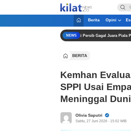
KilatNews.co
Mencerdaskan Anak Bangsa
Berita
Opini
Es
a Sama Sekali Tidak Kecewa” Meski Persib Gagal Juara Piala Presiden 
NEWS
BERITA
Kemhan Evalua
SPPI Usai Empa
Meninggal Dun
Olivia Saputri
Sabtu, 27 Juni 2026 - 15:02 WIB