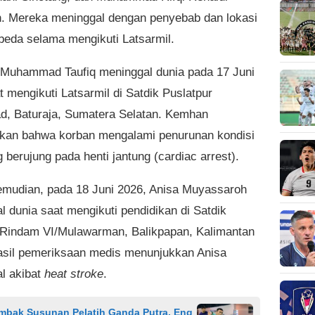
 Mereka meninggal dengan penyebab dan lokasi
beda selama mengikuti Latsarmil.
Muhammad Taufiq meninggal dunia pada 17 Juni
 mengikuti Latsarmil di Satdik Puslatpur
ad, Baturaja, Sumatera Selatan. Kemhan
kan bahwa korban mengalami penurunan kondisi
g berujung pada henti jantung (cardiac arrest).
emudian, pada 18 Juni 2026, Anisa Muyassaroh
l dunia saat mengikuti pendidikan di Satdik
 Rindam VI/Mulawarman, Balikpapan, Kalimantan
asil pemeriksaan medis menunjukkan Anisa
l akibat
heat stroke
.
mbak Susunan Pelatih Ganda Putra, Eng