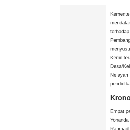
Kementer
mendalam
terhadap
Pembangu
menyusul
Kemiliter
Desa/Ke
Nelayan 
pendidik
Krono
Empat pe
Yonanda 
Rahmadha