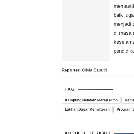
memastik
baik juga
menjadi 
di masa 
keselama
pendidik
Reporter:
Olivia Saputri
TAG
Kampung Nelayan Merah Putih
Keme
Latihan Dasar Kemiliteran
Program 
ARTIKEL TERKAIT