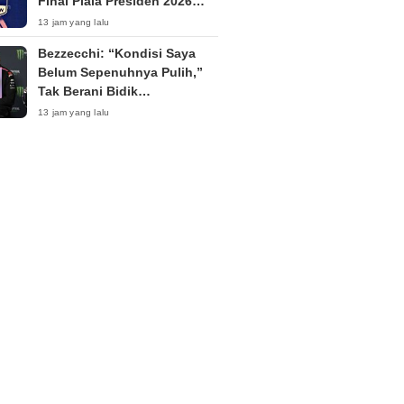
Final Piala Presiden 2026
Tanpa Penonton
13 jam yang lalu
Bezzecchi: “Kondisi Saya
Belum Sepenuhnya Pulih,”
Tak Berani Bidik
Kemenangan di Silverstone
13 jam yang lalu