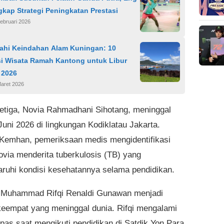
kap Strategi Peningkatan Prestasi
ebruari 2026
jahi Keindahan Alam Kuningan: 10
si Wisata Ramah Kantong untuk Libur
 2026
Maret 2026
etiga, Novia Rahmadhani Sihotang, meninggal
Juni 2026 di lingkungan Kodiklatau Jakarta.
Kemhan, pemeriksaan medis mengidentifikasi
via menderita tuberkulosis (TB) yang
uhi kondisi kesehatannya selama pendidikan.
, Muhammad Rifqi Renaldi Gunawan menjadi
keempat yang meninggal dunia. Rifqi mengalami
pas saat mengikuti pendidikan di Satdik Yon Para