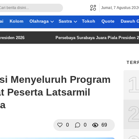
Jumat, 7 Agustus 202
ai
Kolom
Olahraga
Sastra
Tokoh
Quote
Dawuh G
2026
Persebaya Surabaya Juara Piala Presiden 2026, Per
TER
si Menyeluruh Program
t Peserta Latsarmil
ia
0
0
69