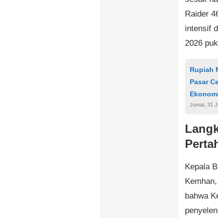
Raider 4
intensif 
2026 puk
Rupiah M
Pasar C
Ekonom
Jumat, 31 J
Langk
Perta
Kepala B
Kemhan, 
bahwa Ke
penyelen