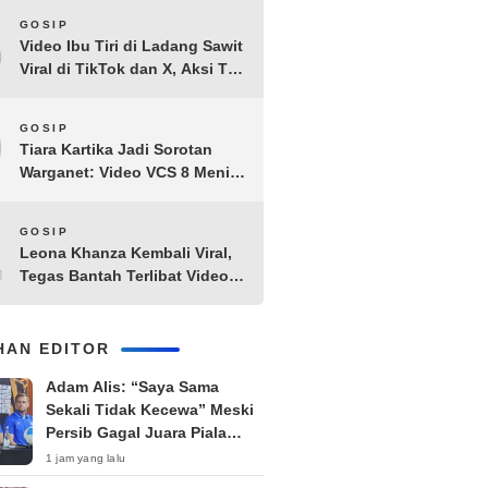
8
GOSIP
Video Ibu Tiri di Ladang Sawit
Viral di TikTok dan X, Aksi Tak
Biasa Bikin Warganet
Penasaran
9
GOSIP
Tiara Kartika Jadi Sorotan
Warganet: Video VCS 8 Menit
21 Detik Diduga Beredar di
Terabox
10
GOSIP
Leona Khanza Kembali Viral,
Tegas Bantah Terlibat Video
Syur: “Aku Udah Cape”
IHAN EDITOR
Adam Alis: “Saya Sama
Sekali Tidak Kecewa” Meski
Persib Gagal Juara Piala
Presiden 2026
1 jam yang lalu