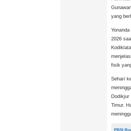
Gunawan.
yang ber
Yonanda 
2026 saat
Kodiklat
menjelas
fisik yan
Sehari k
meningga
Dodikjur
Timur. H
meningga
PBSI Ro