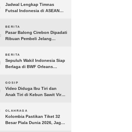
3
Jadwal Lengkap Timnas
Futsal Indonesia di ASEAN
Futsal Championship 2026
Resmi Dirilis
4
BERITA
Pasar Balong Cirebon Dipadati
Ribuan Pembeli Jelang
Lebaran, Kebutuhan Ibadah
Laris Manis
5
BERITA
Sepuluh Wakil Indonesia Siap
Berlaga di BWF Orleans
Masters 2026: Cek Jadwal
Lengkapnya!
6
GOSIP
Video Diduga Ibu Tiri dan
Anak Tiri di Kebun Sawit Viral,
Picu Lonjakan Pencarian
Drastis
7
OLAHRAGA
Kolombia Pastikan Tiket 32
Besar Piala Dunia 2026, Jaga
Rekor Sempurna di Grup K