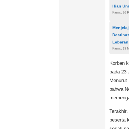
Hian Ung
Kamis, 26 F
Menjela
Destina
Lebaran
Kamis, 19 
Korban k
pada 23 
Menurut 
bahwa No
memengar
Terakhir
peserta 
sesak na