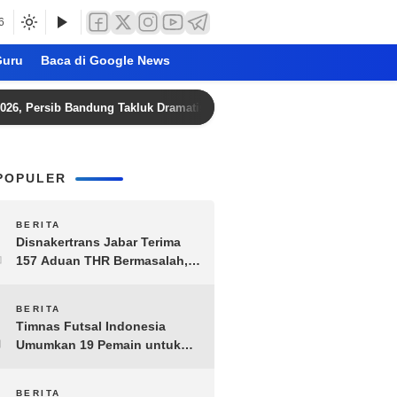
6
uru
Baca di Google News
sib Bandung Takluk Dramatis Lewat Adu Penalti
Persija 
POPULER
1
BERITA
Disnakertrans Jabar Terima
157 Aduan THR Bermasalah,
Perusahaan Terancam Sanksi
Administratif
2
BERITA
Timnas Futsal Indonesia
Umumkan 19 Pemain untuk
Piala AFF 2026, Kombinasi
Senior-Muda Siap Berlaga
BERITA