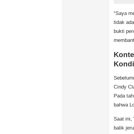
“Saya me
tidak ad
bukti pe
membantu
Konte
Kondi
Sebelumn
Cindy Cl
Pada tah
bahwa Lo
Saat ini
balik jer