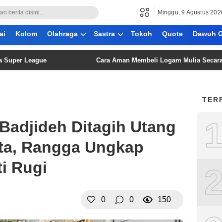
Minggu, 9 Agustus 202
ai
Kolom
Olahraga
Sastra
Tokoh
Quote
Dawuh G
League
Cara Aman Membeli Logam Mulia Secara Daring:
TER
 Badjideh Ditagih Utang
uta, Rangga Ungkap
ti Rugi
0
0
150