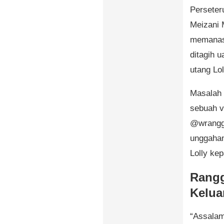
Perseter
Meizani 
memanas.
ditagih 
utang Lo
Masalah 
sebuah v
@wrangga
unggahan
Lolly ke
Rangg
Kelua
“Assalam