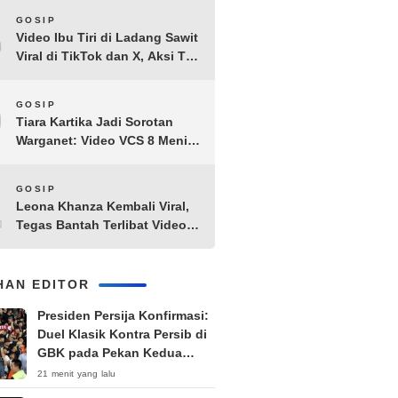
8
GOSIP
Video Ibu Tiri di Ladang Sawit
Viral di TikTok dan X, Aksi Tak
Biasa Bikin Warganet
Penasaran
9
GOSIP
Tiara Kartika Jadi Sorotan
Warganet: Video VCS 8 Menit
21 Detik Diduga Beredar di
Terabox
10
GOSIP
Leona Khanza Kembali Viral,
Tegas Bantah Terlibat Video
Syur: “Aku Udah Cape”
IHAN EDITOR
Presiden Persija Konfirmasi:
Duel Klasik Kontra Persib di
GBK pada Pekan Kedua
Super League
21 menit yang lalu