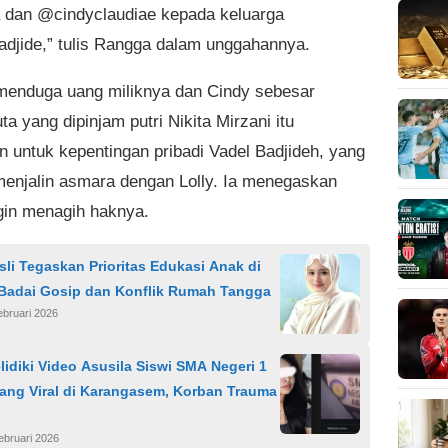
 dan @cindyclaudiae kepada keluarga
djide,” tulis Rangga dalam unggahannya.
enduga uang miliknya dan Cindy sebesar
ta yang dipinjam putri Nikita Mirzani itu
n untuk kepentingan pribadi Vadel Badjideh, yang
 menjalin asmara dengan Lolly. Ia menegaskan
gin menagih haknya.
sli Tegaskan Prioritas Edukasi Anak di
Badai Gosip dan Konflik Rumah Tangga
ebruari 2026
elidiki Video Asusila Siswi SMA Negeri 1
ang Viral di Karangasem, Korban Trauma
ebruari 2026