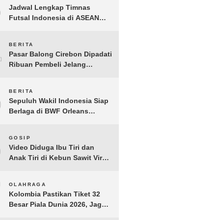
3
Jadwal Lengkap Timnas
Futsal Indonesia di ASEAN
Futsal Championship 2026
Resmi Dirilis
4
BERITA
Pasar Balong Cirebon Dipadati
Ribuan Pembeli Jelang
Lebaran, Kebutuhan Ibadah
Laris Manis
5
BERITA
Sepuluh Wakil Indonesia Siap
Berlaga di BWF Orleans
Masters 2026: Cek Jadwal
Lengkapnya!
6
GOSIP
Video Diduga Ibu Tiri dan
Anak Tiri di Kebun Sawit Viral,
Picu Lonjakan Pencarian
Drastis
7
OLAHRAGA
Kolombia Pastikan Tiket 32
Besar Piala Dunia 2026, Jaga
Rekor Sempurna di Grup K