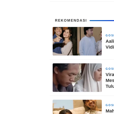
REKOMENDASI
GOS
Aal
Vid
GOS
Vir
Mes
Tul
GOS
Mah