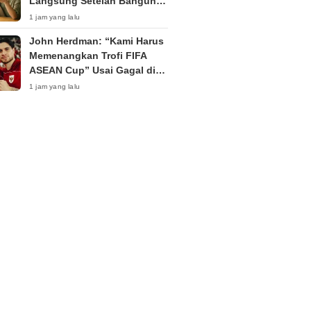
Langsung Setelah Bangun
Tidur untuk Efek Optimal
1 jam yang lalu
John Herdman: “Kami Harus
Memenangkan Trofi FIFA
ASEAN Cup” Usai Gagal di
Piala AFF 2026
1 jam yang lalu