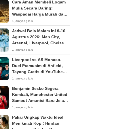
Cara Aman Membeli Logam
Mulia Secara Daring:
Waspadai Harga Murah dan
Penipuan
1 jam yang lalu
Jadwal Bola Malam Ini 9-10
Agustus 2026: Man City,
Arsenal, Liverpool, Chelsea
Ramaikan Pramusim
1 jam yang lalu
Liverpool vs AS Monaco:
Duel Pramusim di Anfield,
Tayang Gratis di YouTube
Hanif Thamrin Minggu Malam
1 jam yang lalu
Benjamin Sesko Segera
Kembali, Manchester United
Sambut Amunisi Baru Jelang
Premier League 2026/2027
1 jam yang lalu
Pakar Ungkap Waktu Ideal
Menikmati Kopi: Hindari