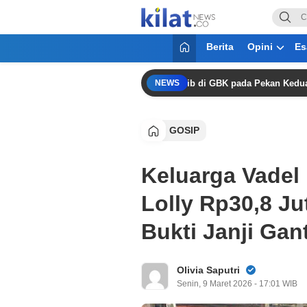
KilatNews.co
Mencerdaskan Anak Bangsa
Berita
Opini
Es
Konfirmasi: Duel Klasik Kontra Persib di GBK pada Pekan Kedua Super 
NEWS
GOSIP
Keluarga Vadel
Lolly Rp30,8 J
Bukti Janji Gan
Olivia Saputri
Senin, 9 Maret 2026 - 17:01 WIB