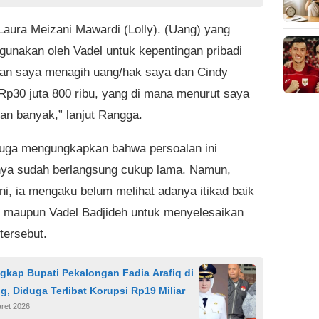
Laura Meizani Mawardi (Lolly). (Uang) yang
igunakan oleh Vadel untuk kepentingan pribadi
kan saya menagih uang/hak saya dan Cindy
Rp30 juta 800 ribu, yang di mana menurut saya
yan banyak,” lanjut Rangga.
uga mengungkapkan bahwa persoalan ini
ya sudah berlangsung cukup lama. Namun,
ini, ia mengaku belum melihat adanya itikad baik
ly maupun Vadel Badjideh untuk menyelesaikan
tersebut.
gkap Bupati Pekalongan Fadia Arafiq di
, Diduga Terlibat Korupsi Rp19 Miliar
ret 2026