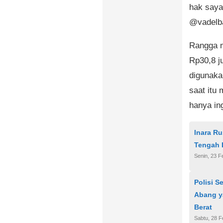
hak saya
@vadelba
Rangga m
Rp30,8 ju
digunaka
saat itu
hanya in
Inara Ru
Tengah 
Senin, 23 F
Polisi S
Abang y
Berat
Sabtu, 28 F