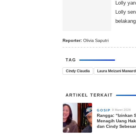
Lolly ya
Lolly sen
belakanga
Reporter:
Olivia Saputri
TAG
Cindy Claudia
Laura Meizani Maward
ARTIKEL TERKAIT
9 Maret 2026
GOSIP
Rangga: “Izinkan 
Menagih Uang Hak
dan Cindy Sebesa
Juta 800 Ribu”