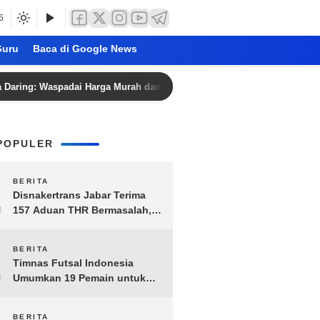
6
uru
Baca di Google News
 Waspadai Harga Murah dan Penipuan
Jadwal Bola Malam 
POPULER
1
BERITA
Disnakertrans Jabar Terima
157 Aduan THR Bermasalah,
Perusahaan Terancam Sanksi
Administratif
2
BERITA
Timnas Futsal Indonesia
Umumkan 19 Pemain untuk
Piala AFF 2026, Kombinasi
Senior-Muda Siap Berlaga
BERITA