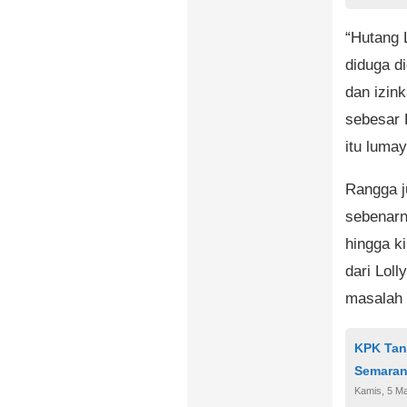
“Hutang 
diduga d
dan izin
sebesar 
itu luma
Rangga j
sebenarn
hingga k
dari Lol
masalah 
KPK Tan
Semarang
Kamis, 5 Ma