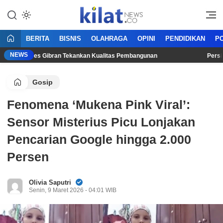
Mencerdaskan Anak Bangsa
KilatNews.co
BERITA
BISNIS
OLAHRAGA
OPINI
PENDIDIKAN
PO
NEWS
en, Wapres Gibran Tekankan Kualitas Pembangunan
Persib Ga
Gosip
Fenomena ‘Mukena Pink Viral’:
Sensor Misterius Picu Lonjakan
Pencarian Google hingga 2.000
Persen
Olivia Saputri
Senin, 9 Maret 2026 - 04:01 WIB