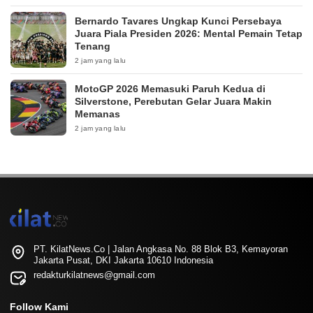
Bernardo Tavares Ungkap Kunci Persebaya
Juara Piala Presiden 2026: Mental Pemain Tetap
Tenang
2 jam yang lalu
MotoGP 2026 Memasuki Paruh Kedua di
Silverstone, Perebutan Gelar Juara Makin
Memanas
2 jam yang lalu
PT. KilatNews.Co | Jalan Angkasa No. 88 Blok B3, Kemayoran
Jakarta Pusat, DKI Jakarta 10610 Indonesia
redakturkilatnews@gmail.com
Follow Kami