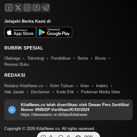
Jelajahi Berita Kami di
RUBRIK SPESIAL
Olahraga
Teknologi
Pendidikan
Berita
Bisnis
Resensi Buku
REDAKSI
Redaksi KilatNews.co
Kirim Tulisan
Iklan
Indeks
Hak Jawab
Disclaimer
Kode Etik
Pedoman Media Siber
KilatNews.co telah diverifikasi oleh Dewan Pers
Sertifikat
Nomor 9999/DP-Verifikasi/K/XII/2024
https://dewanpers.or.id/data/kilatnews
Copyright © 2026 KilatNews.co. All rights reserved.