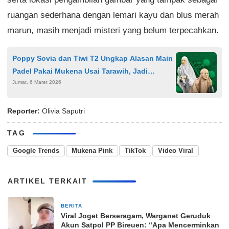
ruangan sederhana dengan lemari kayu dan blus merah
marun, masih menjadi misteri yang belum terpecahkan.
Poppy Sovia dan Tiwi T2 Ungkap Alasan Main
Padel Pakai Mukena Usai Tarawih, Jadi
Jumat, 6 Maret 2026
Sorotan Warganet
Reporter:
Olivia Saputri
TAG
Google Trends
Mukena Pink
TikTok
Video Viral
ARTIKEL TERKAIT
BERITA
4 minggu yang lalu
Viral Joget Berseragam, Warganet Geruduk
Akun Satpol PP Bireuen: “Apa Mencerminkan