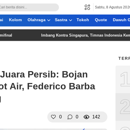
Sabtu, 8 Agustus 202
ai
Kolom
Olahraga
Sastra
Tokoh
Quote
Dawuh G
Imbang Kontra Singapura, Timnas Indonesia Kembali Gag
TER
Juara Persib: Bojan
t Air, Federico Barba
g
0
0
142