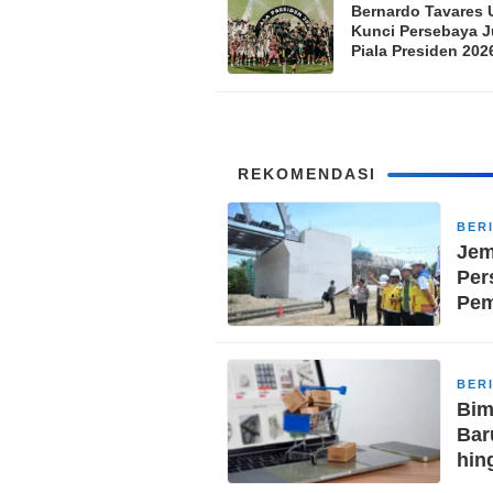
Bernardo Tavares
Kunci Persebaya J
Piala Presiden 202
Mental Pemain Tet
Tenang
REKOMENDASI
BER
Jem
Per
Pe
BER
Bim
Bar
hin