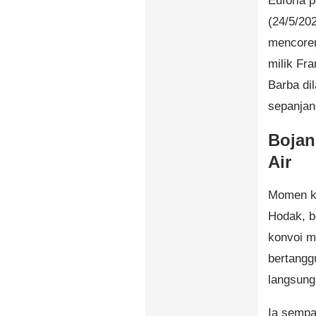
Euforia 
(24/5/20
mencoren
milik Fr
Barba di
sepanjan
Bojan
Air
Momen ke
Hodak, b
konvoi m
bertangg
langsun
Ia sempa