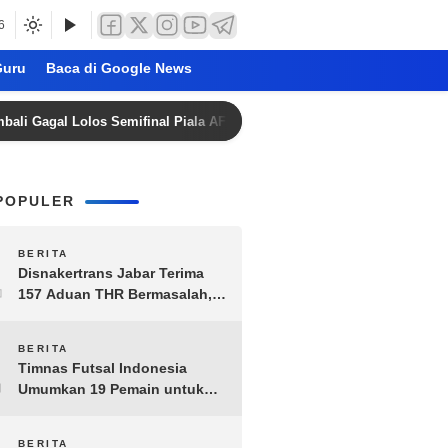
6
uru
Baca di Google News
al Lolos Semifinal Piala AFF Dua Edisi Beruntun
Timnas
POPULER
1
BERITA
Disnakertrans Jabar Terima
157 Aduan THR Bermasalah,
Perusahaan Terancam Sanksi
Administratif
2
BERITA
Timnas Futsal Indonesia
Umumkan 19 Pemain untuk
Piala AFF 2026, Kombinasi
Senior-Muda Siap Berlaga
BERITA