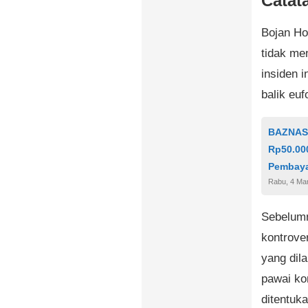
Catata
Bojan Ho
tidak me
insiden i
balik euf
BAZNAS 
Rp50.000
Pembay
Rabu, 4 Ma
Sebelumn
kontrove
yang dil
pawai ko
ditentuk