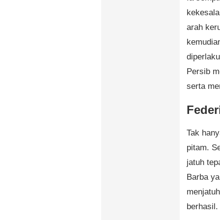
kekesala
arah ker
kemudian 
diperlak
Persib m
serta men
Feder
Tak hany
pitam. S
jatuh te
Barba ya
menjatuh
berhasil.