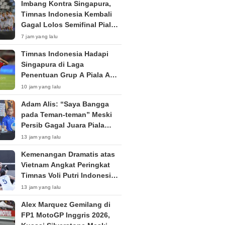
Imbang Kontra Singapura,
Timnas Indonesia Kembali
Gagal Lolos Semifinal Piala
AFF Dua Edisi Beruntun
7 jam yang lalu
Timnas Indonesia Hadapi
Singapura di Laga
Penentuan Grup A Piala AFF
2026: Tiket Semifinal Jadi
10 jam yang lalu
Taruhan
Adam Alis: “Saya Bangga
pada Teman-teman” Meski
Persib Gagal Juara Piala
Presiden 2026
13 jam yang lalu
Kemenangan Dramatis atas
Vietnam Angkat Peringkat
Timnas Voli Putri Indonesia
ke Posisi 53 Dunia
13 jam yang lalu
Alex Marquez Gemilang di
FP1 MotoGP Inggris 2026,