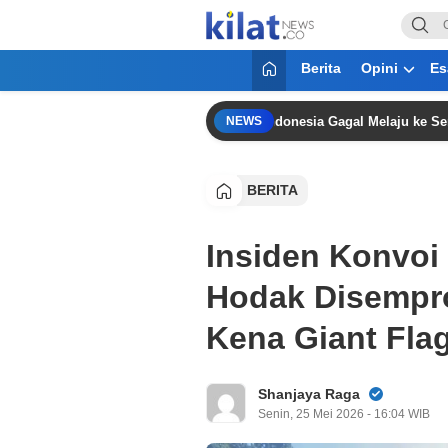
KilatNews.co
Mencerdaskan Anak Bangsa
Berita
Opini
Es
a Grup A Piala AFF 2026, Timnas Indonesia Gagal Melaju ke Semifinal
NEWS
BERITA
Insiden Konvoi 
Hodak Disempro
Kena Giant Fla
Shanjaya Raga
Senin, 25 Mei 2026 - 16:04 WIB