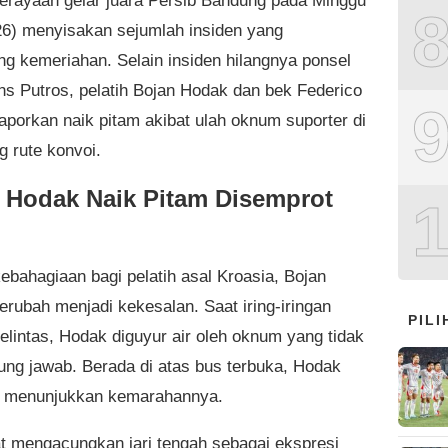
perayaan gelar juara Persib Bandung pada Minggu
26) menyisakan sejumlah insiden yang
g kemeriahan. Selain insiden hilangnya ponsel
ans Putros, pelatih Bojan Hodak dan bek Federico
laporkan naik pitam akibat ulah oknum suporter di
g rute konvoi.
 Hodak Naik Pitam Disemprot
bahagiaan bagi pelatih asal Kroasia, Bojan
erubah menjadi kekesalan. Saat iring-iringan
PIL
elintas, Hodak diguyur air oleh oknum yang tidak
ung jawab. Berada di atas bus terbuka, Hodak
g menunjukkan kemarahannya.
t mengacungkan jari tengah sebagai ekspresi