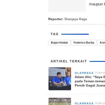
maupun 
Reporter:
Shanjaya Raga
TAG
Bojan Hodak
Federico Barba
Kon
ARTIKEL TERKAIT
13 jam ya
OLAHRAGA
Adam Alis: “Saya
pada Teman-teman
Persib Gagal Juara
Presiden 2026
16 jam ya
OLAHRAGA