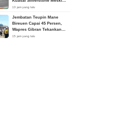
Kuasai Silverstone Meski
Sempat Terkendala Motor
13 jam yang lalu
Jembatan Teupin Mane
Bireuen Capai 45 Persen,
Wapres Gibran Tekankan
Kualitas Pembangunan
15 jam yang lalu