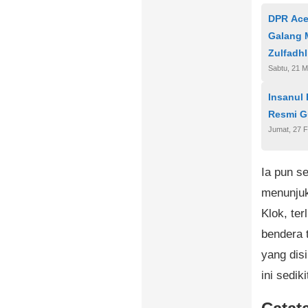
DPR Ace
Galang 
Zulfadhl
Sabtu, 21 M
Insanul 
Resmi G
Jumat, 27 F
Ia pun s
menunjuk
Klok, te
bendera 
yang dis
ini sedik