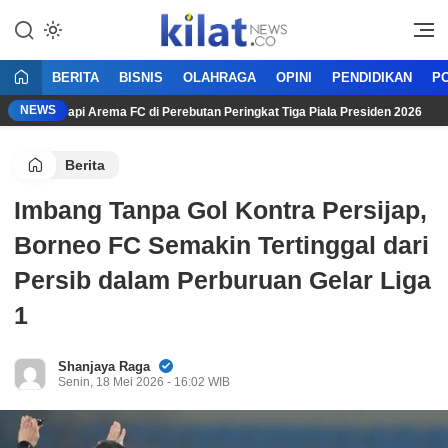
Mencerdaskan Anak Bangsa
KilatNews.co
BERITA
BISNIS
OLAHRAGA
OPINI
PENDIDIKAN
PO
NEWS
rta Hadapi Arema FC di Perebutan Peringkat Tiga Piala Presiden 2026
Berita
Imbang Tanpa Gol Kontra Persijap,
Borneo FC Semakin Tertinggal dari
Persib dalam Perburuan Gelar Liga
1
Shanjaya Raga
Senin, 18 Mei 2026 - 16:02 WIB