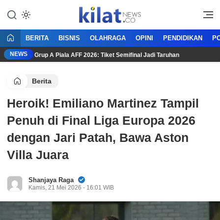
Mencerdaskan Anak Bangsa
KilatNews.co
BERITA
BISNIS
OLAHRAGA
OPINI
PENDIDIKAN
PO
NEWS
entuan Grup A Piala AFF 2026: Tiket Semifinal Jadi Taruhan
A
Berita
Heroik! Emiliano Martinez Tampil
Penuh di Final Liga Europa 2026
dengan Jari Patah, Bawa Aston
Villa Juara
Shanjaya Raga
Kamis, 21 Mei 2026 - 16:01 WIB