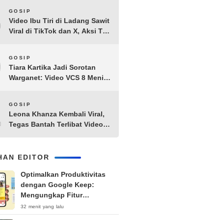
8
GOSIP
Video Ibu Tiri di Ladang Sawit
Viral di TikTok dan X, Aksi Tak
Biasa Bikin Warganet
Penasaran
9
GOSIP
Tiara Kartika Jadi Sorotan
Warganet: Video VCS 8 Menit
21 Detik Diduga Beredar di
Terabox
10
GOSIP
Leona Khanza Kembali Viral,
Tegas Bantah Terlibat Video
Syur: “Aku Udah Cape”
IHAN EDITOR
Optimalkan Produktivitas
dengan Google Keep:
Mengungkap Fitur
Tersembunyi untuk Alur
32 menit yang lalu
Kerja Lebih Efisien