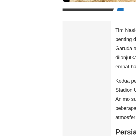
Tim Nasi
penting 
Garuda a
dilanjut
empat ha
Kedua pe
Stadion 
Animo su
beberapa
atmosfer
Persi