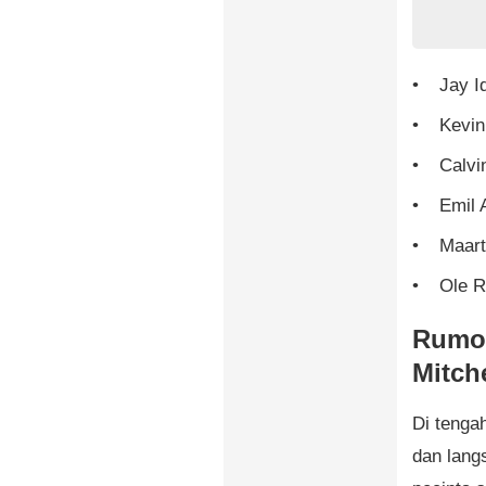
Jay I
Kevin
Calvi
Emil 
Maar
Ole 
Rumor
Mitch
Di tenga
dan lang