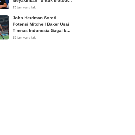
Meyakinkan” untuk MotoGP
2027
15 jam yang lalu
John Herdman Soroti
Potensi Mitchell Baker Usai
Timnas Indonesia Gagal ke
Semifinal Piala AFF 2026
15 jam yang lalu