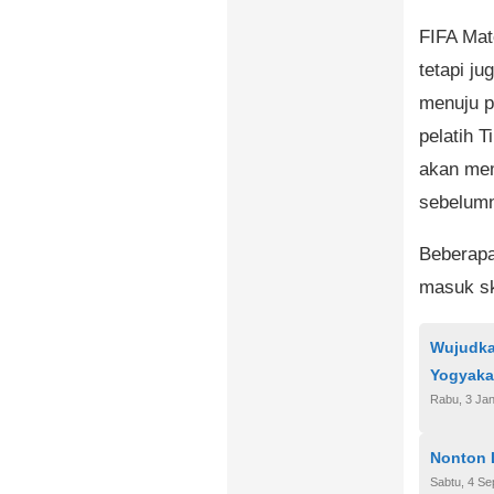
FIFA Matc
tetapi ju
menuju pu
pelatih 
akan mem
sebelumn
Beberapa
masuk sk
Wujudka
Yogyaka
Rabu, 3 Jan
Nonton L
Sabtu, 4 S