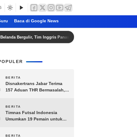
6
uru
Baca di Google News
 Bergulir, Tim Inggris Panaskan Pramusim
Jorge Martin 
POPULER
1
BERITA
Disnakertrans Jabar Terima
157 Aduan THR Bermasalah,
Perusahaan Terancam Sanksi
Administratif
2
BERITA
Timnas Futsal Indonesia
Umumkan 19 Pemain untuk
Piala AFF 2026, Kombinasi
Senior-Muda Siap Berlaga
BERITA