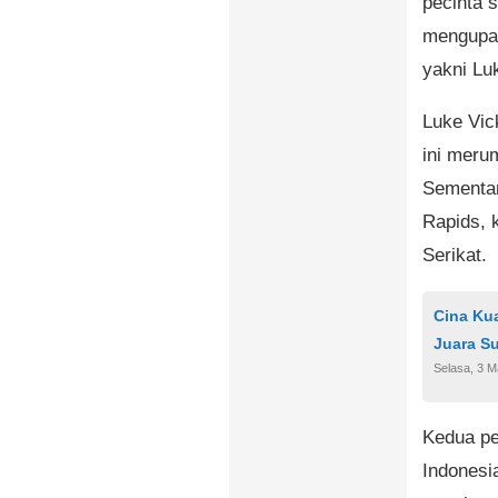
pecinta 
mengupay
yakni Lu
Luke Vic
ini meru
Sementar
Rapids, 
Serikat.
Cina Ku
Juara S
Selasa, 3 M
Kedua pe
Indonesia