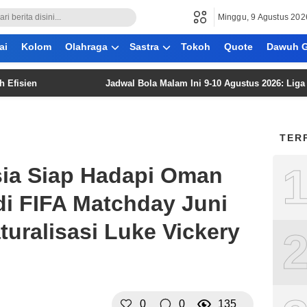
Minggu, 9 Agustus 202
ai
Kolom
Olahraga
Sastra
Tokoh
Quote
Dawuh G
Jadwal Bola Malam Ini 9-10 Agustus 2026: Liga Belanda
TER
ia Siap Hadapi Oman
i FIFA Matchday Juni
uralisasi Luke Vickery
0
0
135