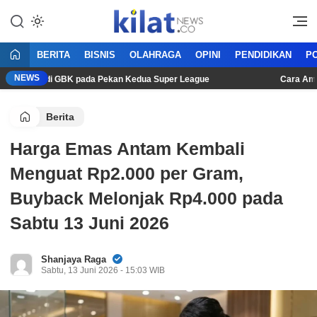
Mencerdaskan Anak Bangsa
KilatNews.co
BERITA
BISNIS
OLAHRAGA
OPINI
PENDIDIKAN
PO
NEWS
a Persib di GBK pada Pekan Kedua Super League
Cara Aman Me
Berita
Harga Emas Antam Kembali
Menguat Rp2.000 per Gram,
Buyback Melonjak Rp4.000 pada
Sabtu 13 Juni 2026
Shanjaya Raga
Sabtu, 13 Juni 2026 - 15:03 WIB