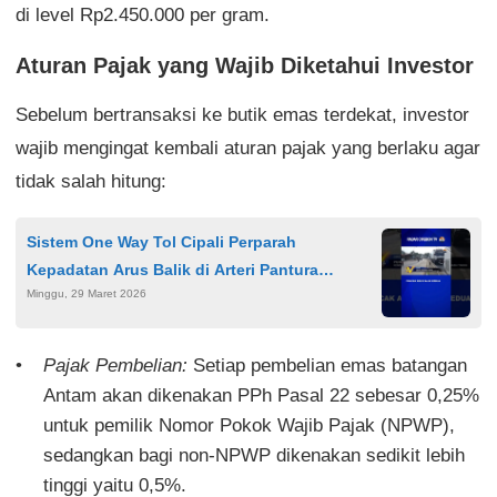
di level Rp2.450.000 per gram.
Aturan Pajak yang Wajib Diketahui Investor
Sebelum bertransaksi ke butik emas terdekat, investor
wajib mengingat kembali aturan pajak yang berlaku agar
tidak salah hitung:
Sistem One Way Tol Cipali Perparah
Kepadatan Arus Balik di Arteri Pantura
Minggu, 29 Maret 2026
Cirebon H+7 Lebaran
Pajak Pembelian:
Setiap pembelian emas batangan
Antam akan dikenakan PPh Pasal 22 sebesar 0,25%
untuk pemilik Nomor Pokok Wajib Pajak (NPWP),
sedangkan bagi non-NPWP dikenakan sedikit lebih
tinggi yaitu 0,5%.