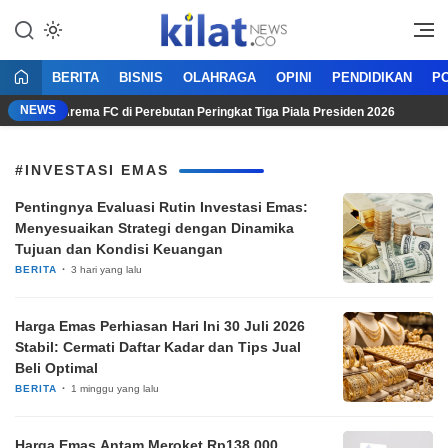
Mencerdaskan Anak Bangsa
KilatNews.co
BERITA
BISNIS
OLAHRAGA
OPINI
PENDIDIKAN
PO
NEWS
 Hadapi Arema FC di Perebutan Peringkat Tiga Piala Presiden 2026
#INVESTASI EMAS
Pentingnya Evaluasi Rutin Investasi Emas:
Menyesuaikan Strategi dengan Dinamika
Tujuan dan Kondisi Keuangan
BERITA
3 hari yang lalu
Harga Emas Perhiasan Hari Ini 30 Juli 2026
Stabil: Cermati Daftar Kadar dan Tips Jual
Beli Optimal
BERITA
1 minggu yang lalu
Harga Emas Antam Meroket Rp138.000,